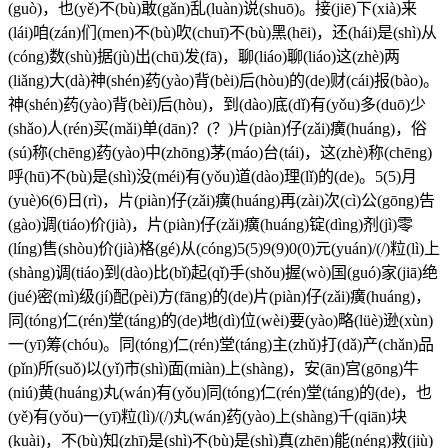
(guò)，也(yě)不(bù)敢(gǎn)乱(luàn)说(shuō)。接(jiē)下(xià)来
(lái)咱(zán)们(men)不(bù)吹(chuī)不(bù)黑(hēi)，还(hái)是(shì)从
(cóng)数(shù)据(jù)出(chū)发(fā)，聊(liáo)聊(liáo)这(zhè)两
(liǎng)大(dà)神(shén)药(yào)背(bèi)后(hòu)的(de)财(cái)报(bào)。
神(shén)药(yào)背(bèi)后(hòu)，到(dào)底(dǐ)有(yǒu)多(duō)少
(shǎo)人(rén)买(mǎi)单(dān)？(？)片(piàn)仔(zǎi)癀(huáng)，俗
(sú)称(chēng)药(yào)中(zhōng)茅(máo)台(tái)，这(zhè)称(chēng)
呼(hū)不(bù)是(shì)没(méi)有(yǒu)道(dào)理(lǐ)的(de)。5(5)月
(yuè)6(6)日(rì)，片(piàn)仔(zǎi)癀(huáng)再(zài)次(cì)公(gōng)告
(gào)调(tiáo)价(jià)，片(piàn)仔(zǎi)癀(huáng)锭(dìng)剂(jì)零
(líng)售(shòu)价(jià)格(gé)从(cóng)5(5)9(9)0(0)元(yuán)/(/)粒(lì)上
(shàng)调(tiáo)到(dào)比(bǐ)起(qǐ)手(shǒu)握(wò)国(guó)家(jiā)绝
(jué)密(mì)级(jí)配(pèi)方(fāng)的(de)片(piàn)仔(zǎi)癀(huáng)，
同(tóng)仁(rén)堂(táng)的(de)地(dì)位(wèi)要(yào)略(lüè)逊(xùn)
一(yī)筹(chóu)。同(tóng)仁(rén)堂(táng)主(zhǔ)打(dǎ)产(chǎn)品
(pǐn)所(suǒ)以(yǐ)市(shì)面(miàn)上(shàng)，安(ān)宫(gōng)牛
(niú)黄(huáng)丸(wán)有(yǒu)同(tóng)仁(rén)堂(táng)的(de)，也
(yě)有(yǒu)一(yī)粒(lì)/(/)丸(wán)药(yào)上(shàng)千(qiān)块
(kuài)，不(bù)知(zhī)是(shì)不(bù)是(shì)真(zhēn)能(néng)救(jiù)