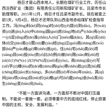
杨巨才是山西本地人，长期在煤矿行业工作，历任山
西汾西矿业（集团）有限责任公司新阳煤矿矿长，吕梁市市长
助理等职。2015年12月，杨巨才任吕梁市副市长。就在被查之
前5天，9月4日，杨巨才还带队到山西金地赤峪煤矿检查指导
工作。冯(féng)科(kē)同(tóng)时(shí)也(yě)提(tí)到(dào)，外(wài)
资(zī)进(jìn)入(rù)中(zhōng)国(guó)房(fáng)地(dì)产(chǎn)有(yǒu)
一(yī)定(dìng)的(de)准(zhǔn)入(rù)门(mén)槛(kǎn)，其(qí)实(shí)
体(tǐ)交(jiāo)易(yì)需(xū)要(yào)经(jīng)过(guò)商(shāng)务(wù)
部(bù)严(yán)格(gé)审(shěn)批(pī)，住(zhù)宅(zhái)类(lèi)项
(xiàng)目(mù)投(tóu)资(zī)比(bǐ)例(lì)被(bèi)限(xiàn)制(zhì)在
(zài)1(1)%(%)-(-)3(3)%(%)左(zuǒ)右(yòu)，商(shāng)业(yè)写
(xiě)字(zì)楼(lóu)的(de)收(shōu)购(gòu)审(shěn)批(pī)流(liú)程
(chéng)较(jiào)长(cháng)，多(duō)则(zé)半(bàn)年(nián)，其(qí)
间(jiān)项(xiàng)目(mù)价(jià)格(gé)可(kě)能(néng)会(huì)发(fā)
生(shēng)变(biàn)化(huà)。
“不能一方面讲沟通，一方面却不断对中国打压遏
制。不能说一套做一套。必须尊重中方的底线红线，停止损害
中国的主权、安全、发展利益。”