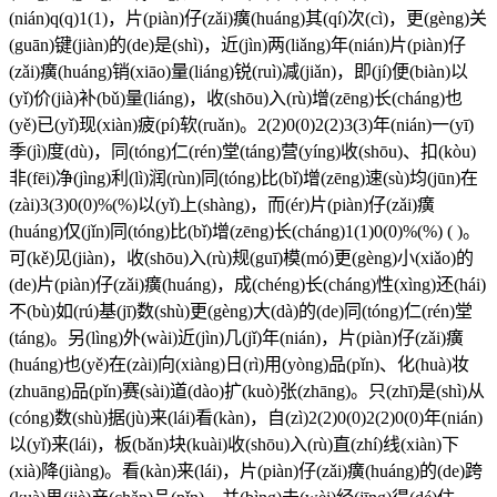
(nián)q(q)1(1)，片(piàn)仔(zǎi)癀(huáng)其(qí)次(cì)，更(gèng)关
(guān)键(jiàn)的(de)是(shì)，近(jìn)两(liǎng)年(nián)片(piàn)仔
(zǎi)癀(huáng)销(xiāo)量(liáng)锐(ruì)减(jiǎn)，即(jí)便(biàn)以
(yǐ)价(jià)补(bǔ)量(liáng)，收(shōu)入(rù)增(zēng)长(cháng)也
(yě)已(yǐ)现(xiàn)疲(pí)软(ruǎn)。2(2)0(0)2(2)3(3)年(nián)一(yī)
季(jì)度(dù)，同(tóng)仁(rén)堂(táng)营(yíng)收(shōu)、扣(kòu)
非(fēi)净(jìng)利(lì)润(rùn)同(tóng)比(bǐ)增(zēng)速(sù)均(jūn)在
(zài)3(3)0(0)%(%)以(yǐ)上(shàng)，而(ér)片(piàn)仔(zǎi)癀
(huáng)仅(jǐn)同(tóng)比(bǐ)增(zēng)长(cháng)1(1)0(0)%(%) ( )。
可(kě)见(jiàn)，收(shōu)入(rù)规(guī)模(mó)更(gèng)小(xiǎo)的
(de)片(piàn)仔(zǎi)癀(huáng)，成(chéng)长(cháng)性(xìng)还(hái)
不(bù)如(rú)基(jī)数(shù)更(gèng)大(dà)的(de)同(tóng)仁(rén)堂
(táng)。另(lìng)外(wài)近(jìn)几(jǐ)年(nián)，片(piàn)仔(zǎi)癀
(huáng)也(yě)在(zài)向(xiàng)日(rì)用(yòng)品(pǐn)、化(huà)妆
(zhuāng)品(pǐn)赛(sài)道(dào)扩(kuò)张(zhāng)。只(zhī)是(shì)从
(cóng)数(shù)据(jù)来(lái)看(kàn)，自(zì)2(2)0(0)2(2)0(0)年(nián)
以(yǐ)来(lái)，板(bǎn)块(kuài)收(shōu)入(rù)直(zhí)线(xiàn)下
(xià)降(jiàng)。看(kàn)来(lái)，片(piàn)仔(zǎi)癀(huáng)的(de)跨