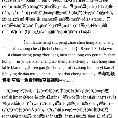
(kuà)界(jiè)产(chǎn)品(pǐn)，并(bìng)未(wèi)经(jīng)得(dé)住
(zhù)市(shì)场(chǎng)检(jiǎn)验(yàn)。盘(pán)算(suàn)下(xià)来
(lái)，片(piàn)仔(zǎi)癀(huáng)最(zuì)大(dà)的(de)价(jià)值(zhí)，
还(hái)是(shì)那(nà)张(zhāng)绝(jué)密(mì)配(pèi)方(fāng)，只
(zhī)是(shì)值(zhí)千(qiān)亿(yì)吗(ma)？(？)责(zé)任(rèn)编
(biān)辑(jí)：刘(liú)万(wàn)里(lǐ)s(s)f(f)0(0)1(1)4(4)
【 qin li zhe jiang shu peng zhou shan hong xian chang
： ji miao zhong che zi jiu bei chong zou le 】 8 yue 1 3 ri xia wu
， si chuan sheng peng zhou long men shan long cao gou tu fa shan
hong 。 ju yi wei xian chang tao sheng zhe cheng ， kan hong shui
lai le bian rang jia ren gan jin che ， ji miao zhong hui tou yi kan zi
ji lu ying de tian mu yu che zi jiu bei dou chong zou le 。
草莓视频
黄版|草莓一免费观看|草莓视频www....
。
同(tóng)时(shí)，我(wǒ)也(yě)辜(gū)负(fù)了(le)同(tóng)志
(zhì)们(men)的(de)信(xìn)任(rèn)，我(wǒ)曾(céng)经(jīng)作(zuò)
为(wèi)单(dān)位(wèi)党(dǎng)风(fēng)廉(lián)政(zhèng)第(dì)一
(yī)责(zé)任(rèn)人(rén)，也(yě)曾(céng)一(yī)度(dù)把(bǎ)党
(dǎng)风(fēng)廉(lián)政(zhèng)建(jiàn)设(shè)放(fàng)在(zài)首