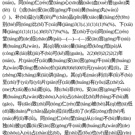
(nián)，同(tóng)仁(rén)堂(táng)心(xīn)脑(nǎo)血(xuè)管(guǎn)类
(lèi)（(（)含(hán)安(ān)宫(gōng)牛(niú)黄(huáng)丸(wán)）
(）)、补(bǔ)益(yì)类(lèi)产(chǎn)品(pǐn)销(xiāo)量(liáng)分(fēn)
别(bié)同(tóng)比(bǐ)下(xià)降(jiàng)3(3).(.)1(1)1(1)%(%)、下(xià)
降(jiàng)1(1)1(1).(.)0(0)7(7)%(%)。至(zhì)于(yú)同(tóng)仁(rén)
堂(táng)的(de)招(zhāo)牌(pái)—(—)—(—)安(ān)宫(gōng)牛(niú)
黄(huáng)丸(wán)，其(qí)销(xiāo)量(liáng)恐(kǒng)怕(pà)从
(cóng)来(lái)就(jiù)不(bù)可(kě)观(guān)。2(2)0(0)2(2)2(2)年
(nián)，片(piàn)仔(zǎi)癀(huáng)安(ān)宫(gōng)牛(niú)黄(huáng)
丸(wán)零(líng)售(shòu)价(jià)8(8)6(6)0(0)元(yuán)/(/)粒(lì)，正
(zhèng)常(cháng)来(lái)讲(jiǎng)，其(qí)毛(máo)利(lì)率(lǜ)不(bù)
至(zhì)于(yú)与(yǔ)片(piàn)仔(zǎi)癀(huáng)有(yǒu)这(zhè)么
(me)大(dà)差(chà)距(jù)。除(chú)非(fēi)，安(ān)宫(gōng)牛(niú)
黄(huáng)丸(wán)收(shōu)入(rù)占(zhàn)比(bǐ)并(bìng)不(bù)高
(gāo)，导(dǎo)致(zhì)同(tóng)仁(rén)堂(táng)被(bèi)其(qí)他(tā)低
(dī)端(duān)产(chǎn)品(pǐn)拉(lā)低(dī)了(le)综(zōng)合(hé)毛
(máo)利(lì)率(lǜ)。同(tóng)仁(rén)堂(táng)从(cóng)不(bù)单(dān)
独(dú)披(pī)露(lù)安(ān)宫(gōng)牛(niú)黄(huáng)丸(wán)的(de)
收(shōu)入(rù)占(zhàn)比(bǐ)，是(shì)否(fǒu)也(yě)是(shì)因(yīn)