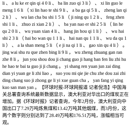
li 、 a lu ke er qin qi 4 0 li 、 ba lin zuo qi 3 li ） 、 xi lin guo le
meng 1 6 li （ xi lin hao te shi 9 li 、 a ba ga qi 5 li 、 zheng lan qi
2 li ） 、 wu lan cha bu shi 1 5 li （ ji ning qu 1 2 li 、 feng zhen
shi 1 li 、 zhuo zi xian 2 li ） 、 ba yan nao er shi 2 5 li （ lin he
qu 2 0 li 、 wu yuan xian 4 li 、 hang jin hou qi 1 li ） 、 wu hai
shi 2 3 li （ hai bo wan qu 1 1 li 、 hai nan qu 1 1 li 、 wu da qu 1
li ） 、 a la shan meng 5 li （ e ji na qi 1 li 、 gao xin qu 4 li ） 。
jing wai shu ru que zhen bing li 9 li ， wu zheng zhuang gan ran
zhe 8 li ， jun you shou dou ji chang guo ji hang ban fen liu zhi hu
he hao te bai ta guo ji ji chang 。 yi shang ren yuan jun zai ding
dian yi yuan ge li zhi liao ， suo you mi qie jie chu zhe dou zai zhi
ding chang suo ji zhong ge li yi xue guan cha ， yan fang yi qing
kuo san man yan 。【环球时报-环球网报道 记者倪浩】中国海
关总署查询系统最新数据显示，澳大利亚对华出口的煤炭正在
增加。据《环球时报》记者查询，今年2月份，澳大利亚向中
国出口了7.29万吨炼焦煤和13.42万吨其他烟煤，而3月份，这
两个数字则分别达到了28.49万吨和176.51万吨，涨幅相当可
观。