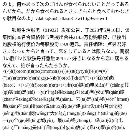
のよ。何かあって次のごはんが食べられないことだってある
んだから。だから食べられるときにきちんと食べておかなき
ゃ駄目なのよ」vdahkq8m4f-dkisn813wt1-tg9weawc1
银城生活服务（01922）发布公告，于2023年5月16日，该
集团向36名合资格参与者授出合共214.3万份购股权，已授出
购股权的行使价为每股股份1.920港元。责任编辑：卢昱君好
きになったからと言って、恋をしているとは限らない。間摺
い胜ⅳ长欷狭丹扦悉胜ぁ?br /> 好きになるから恋に落ちる
なんて、誰が言ったんだろうか。
<(<)f(f)o(o)n(n)t(t)c(c)m(m)s(s)-(-)s(s)t(t)y(y)l(l)e(e)=(=)"
(")s(s)t(t)r(r)o(o)n(n)g(g)-(-)b(b)o(o)l(l)d(d)"(")>(>)徐(xú)彪
(biāo)：<(<)/(/)f(f)o(o)n(n)t(t)>(>)虚(xū)拟(nǐ)电(diàn)厂(chǎng)其
(qí)实(shí)是(shì)一(yī)个(gè)相(xiāng)对(duì)有(yǒu)前(qián)瞻
(zhān)性(xìng)的(de)概(gài)念(niàn)。它(tā)是(shì)我(wǒ)们(men)
现(xiàn)在(zài)所(suǒ)说(shuō)的(de)“建(jiàn)设(shè)智(zhì)能
(néng)电(diàn)网(wǎng)”大(dà)方(fāng)向(xiàng)上(shàng)的(de)
一(yī)个(gè)领(lǐng)域(yù)。最(zuì)终(zhōng)，虚(xū)拟(nǐ)电
(diàn)厂(chǎng)是(shì)通(tōng)过(guò)信(xìn)息(xī)聚(jù)合(hé)、