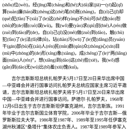
(shǒu)位(wèi)，经(jīng)常(cháng)和(hé)大(dà)家(jiā)一(yī)起(qǐ)
算(suàn)廉(lián)政(zhèng)这(zhè)笔(bǐ)账(zhàng)，自(zì)己(jǐ)却
(què)犯(fàn)下(xià)了(le)这(zhè)样(yàng)不(bù)可(kě)饶(ráo)恕
(shù)的(de)错(cuò)误(wù)。我(wǒ)要(yào)求(qiú)别(bié)人(rén)做
(zuò)到(dào)的(de)，自(zì)己(jǐ)没(méi)做(zuò)到(dào)，触(chù)
犯(fàn)了(le)法(fǎ)律(lǜ)，玷(diàn)污(wū)了(le)党(dǎng)员(yuán)
干(gān)部(bù)在(zài)人(rén)民(mín)群(qún)众(zhòng)心(xīn)目
(mù)中(zhōng)的(de)形(xíng)象(xiàng)，成(chéng)了(le)“两(liǎng)
面(miàn)人(rén)”，想(xiǎng)到(dào)这(zhè)些(xiē)，我(wǒ)感
(gǎn)到(dào)无(wú)比(bǐ)羞(xiū)愧(kuì)。
吉尔吉斯斯坦总统扎帕罗夫5月17日至20日来华出席中国
—中亚峰会并进行国事访问扎帕罗夫总统应国家主席习近平邀
请，吉尔吉斯斯坦总统扎帕罗夫将于5月17日至20日来华出席
中国—中亚峰会并进行国事访问。萨德尔·扎帕罗夫，1968年
12月6日出生于吉尔吉斯斯坦伊塞克湖州，吉尔吉斯族。1991
年毕业于吉尔吉斯国立体育学院，2006年毕业于吉尔吉斯—俄
罗斯斯拉夫大学。1986年至1987年、1989年至1995年任伊塞克
湖州秋浦区“桑塔什”集体农庄负责人。1987年至1989年参军入