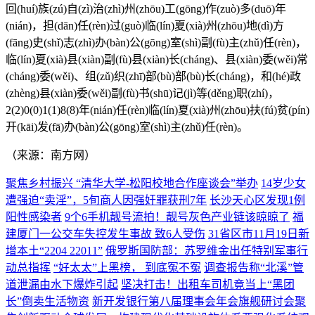
回(huí)族(zú)自(zì)治(zhì)州(zhōu)工(gōng)作(zuò)多(duō)年
(nián)，担(dān)任(rèn)过(guò)临(lín)夏(xià)州(zhōu)地(dì)方
(fāng)史(shǐ)志(zhì)办(bàn)公(gōng)室(shì)副(fù)主(zhǔ)任(rèn)，
临(lín)夏(xià)县(xiàn)副(fù)县(xiàn)长(cháng)、县(xiàn)委(wěi)常
(cháng)委(wěi)、组(zǔ)织(zhī)部(bù)部(bù)长(cháng)，和(hé)政
(zhèng)县(xiàn)委(wěi)副(fù)书(shū)记(jì)等(děng)职(zhí)，
2(2)0(0)1(1)8(8)年(nián)任(rèn)临(lín)夏(xià)州(zhōu)扶(fú)贫(pín)
开(kāi)发(fā)办(bàn)公(gōng)室(shì)主(zhǔ)任(rèn)。
（来源：南方网）
聚焦乡村振兴 “清华大学-松阳校地合作座谈会”举办
14岁少女
遭强迫“卖淫”，5旬商人因强奸罪获刑7年
长沙天心区发现1例
阳性感染者
9个6手机靓号流拍！靓号灰色产业链该晾晾了
福
建厦门一公交车失控发生事故 致6人受伤
31省区市11月19日新
增本土“2204 22011”
俄罗斯国防部：苏罗维金出任特别军事行
动总指挥
“好太太”上黑榜， 到底冤不冤
调查报告称“北溪”管
道泄漏由水下爆炸引起
坚决打击！出租车司机竟当上“黑团
长”倒卖生活物资
新开发银行第八届理事会年会旗舰研讨会聚