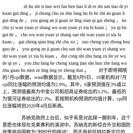
di liu shi si tiao wei fan ben tiao li di er shi san tiao di yi
kuan gui ding ， ji zhong chu zu zhu fang bu fu he zhi an guan li
gui ding de ， you gong an ji guan ze ling xian qi gai zheng ， ke
chu yi wan yuan yi shang wu wan yuan yi xia fa kuan ； yu qi bu
gai de ， chu wu wan yuan yi shang san shi wan yuan yi xia fa
kuan ， gai zheng qian ting zhi chu zu ； zao cheng yan zhong hou
guo de ， you gong an ji guan chu san shi wan yuan yi shang wu
shi wan yuan yi xia fa kuan ， dui cong shi zhu fang zu lin ye wu
de qi ye ， you zhu fang he cheng xiang jian she huo zhe fang wu
zhu guan bu men ze ling ting ye zheng dun 。 对于即将揭晓
的7月cpi数据，wind数据显示，截至8月9日，18家机构对7月
cpi同比涨幅的预测均值为2.9%。其中，6家预测值在3%或以
上，预测值最高为中金公司和招商证券给出的3.2%，最低的
为银河证券给出的2.3%。若按照机构预测的均值计算，cpi同
比涨幅将创2020年4月后新高。
苏纳克政府上台后，似乎有意对此踩一脚刹车，这个
意愿也体现在克莱弗利的演讲中。苏纳克的新综合外交和国防
政策将中国称为“划时代的挑战”，而不是前任特拉斯定位的