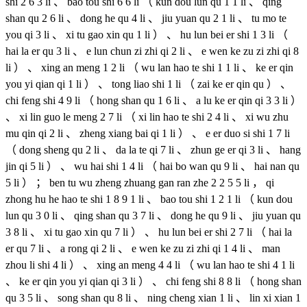
shi 2 6 3 li 、 bao tou shi 6 6 li （ kun dou lun qu 1 1 li 、 qing
shan qu 2 6 li 、 dong he qu 4 li 、 jiu yuan qu 2 1 li 、 tu mo te
you qi 3 li 、 xi tu gao xin qu 1 li ） 、 hu lun bei er shi 1 3 li （
hai la er qu 3 li 、 e lun chun zi zhi qi 2 li 、 e wen ke zu zi zhi qi 8
li ） 、 xing an meng 1 2 li （ wu lan hao te shi 1 1 li 、 ke er qin
you yi qian qi 1 li ） 、 tong liao shi 1 li （ zai ke er qin qu ） 、
chi feng shi 4 9 li （ hong shan qu 1 6 li 、 a lu ke er qin qi 3 3 li ）
、 xi lin guo le meng 2 7 li （ xi lin hao te shi 2 4 li 、 xi wu zhu
mu qin qi 2 li 、 zheng xiang bai qi 1 li ） 、 e er duo si shi 1 7 li
（ dong sheng qu 2 li 、 da la te qi 7 li 、 zhun ge er qi 3 li 、 hang
jin qi 5 li ） 、 wu hai shi 1 4 li （ hai bo wan qu 9 li 、 hai nan qu
5 li ） ； ben tu wu zheng zhuang gan ran zhe 2 2 5 5 li ， qi
zhong hu he hao te shi 1 8 9 1 li 、 bao tou shi 1 2 1 li （ kun dou
lun qu 3 0 li 、 qing shan qu 3 7 li 、 dong he qu 9 li 、 jiu yuan qu
3 8 li 、 xi tu gao xin qu 7 li ） 、 hu lun bei er shi 2 7 li （ hai la
er qu 7 li 、 a rong qi 2 li 、 e wen ke zu zi zhi qi 1 4 li 、 man
zhou li shi 4 li ） 、 xing an meng 4 4 li （ wu lan hao te shi 4 1 li
、 ke er qin you yi qian qi 3 li ） 、 chi feng shi 8 8 li （ hong shan
qu 3 5 li 、 song shan qu 8 li 、 ning cheng xian 1 li 、 lin xi xian 1