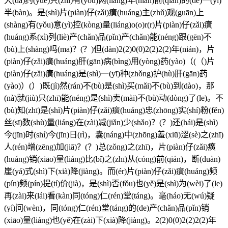
大(dà)约(yuē)只(zhī)有(yǒu)两(liǎng)年(nián)前(qián)的(de)一(yī)
半(bàn)。是(shì)片(piàn)仔(zǎi)癀(huáng)主(zhǔ)观(guān)上
(shàng)有(yǒu)意(yì)控(kòng)量(liáng)o(o)r(r)片(piàn)仔(zǎi)癀
(huáng)系(xì)列(liè)产(chǎn)品(pǐn)产(chǎn)能(néng)跟(gēn)不
(bù)上(shàng)吗(ma)？(？)但(dàn)2(2)0(0)2(2)2(2)年(nián)，片
(piàn)仔(zǎi)癀(huáng)肝(gān)病(bìng)用(yòng)药(yào)（(（)片
(piàn)仔(zǎi)癀(huáng)是(shì)一(yī)种(zhǒng)护(hù)肝(gān)药
(yào)）(）)既(jì)然(rán)不(bù)是(shì)买(mǎi)不(bù)到(dào)，那
(nà)就(jiù)只(zhī)能(néng)是(shì)卖(mài)不(bù)动(dòng)了(le)。不
(bù)知(zhī)是(shì)片(piàn)仔(zǎi)癀(huáng)忠(zhōng)实(shí)粉(fěn)
丝(sī)数(shù)量(liáng)在(zài)减(jiǎn)少(shǎo)？(？)还(hái)是(shì)
今(jīn)时(shí)今(jīn)日(rì)，囊(náng)中(zhōng)羞(xiū)涩(sè)之(zhī)
人(rén)增(zēng)加(jiā)？(？)总(zǒng)之(zhī)，片(piàn)仔(zǎi)癀
(huáng)销(xiāo)量(liáng)比(bǐ)之(zhī)从(cóng)前(qián)，断(duàn)
崖(yá)式(shì)下(xià)降(jiàng)。而(ér)片(piàn)仔(zǎi)癀(huáng)频
(pín)频(pín)提(tí)价(jià)，是(shì)否(fǒu)也(yě)是(shì)为(wèi)了(le)
再(zài)来(lái)看(kàn)同(tóng)仁(rén)堂(táng)。毫(háo)无(wú)疑
(yí)问(wèn)，同(tóng)仁(rén)堂(táng)的(de)产(chǎn)品(pǐn)销
(xiāo)量(liáng)也(yě)在(zài)下(xià)降(jiàng)。2(2)0(0)2(2)2(2)年