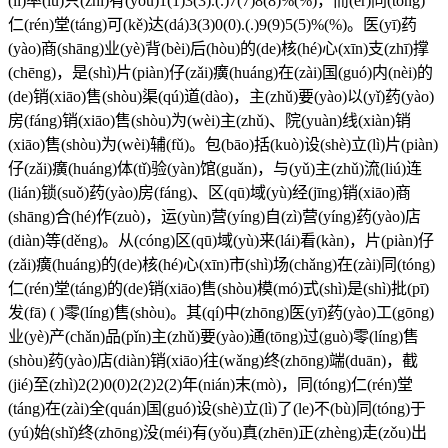
(lì)率(lǜ)只(zhī)有(yǒu)1(1)3(3).(.)7(7)8(8)%(%)，而(ér)同(tóng)
仁(rén)堂(táng)可(kě)达(dá)3(3)0(0).(.)9(9)5(5)%(%)。医(yī)药
(yào)商(shāng)业(yè)背(bèi)后(hòu)的(de)核(hé)心(xīn)支(zhī)撑
(chēng)，是(shì)片(piàn)仔(zǎi)癀(huáng)在(zài)国(guó)内(nèi)的
(de)销(xiāo)售(shòu)渠(qú)道(dào)，主(zhǔ)要(yào)以(yǐ)药(yào)
房(fáng)销(xiāo)售(shòu)为(wèi)主(zhǔ)、院(yuàn)线(xiàn)销
(xiāo)售(shòu)为(wèi)辅(fǔ)。包(bāo)括(kuò)设(shè)立(lì)片(piàn)
仔(zǎi)癀(huáng)体(tǐ)验(yàn)馆(guǎn)，与(yǔ)主(zhǔ)流(liú)连
(lián)锁(suǒ)药(yào)房(fáng)、区(qū)域(yù)经(jīng)销(xiāo)商
(shāng)合(hé)作(zuò)，运(yùn)营(yíng)自(zì)营(yíng)药(yào)店
(diàn)等(děng)。从(cóng)区(qū)域(yù)来(lái)看(kàn)，片(piàn)仔
(zǎi)癀(huáng)的(de)核(hé)心(xīn)市(shì)场(chǎng)在(zài)同(tóng)
仁(rén)堂(táng)的(de)销(xiāo)售(shòu)模(mó)式(shì)是(shì)批(pī)
发(fā) ( )零(líng)售(shòu)。其(qí)中(zhōng)医(yī)药(yào)工(gōng)
业(yè)产(chǎn)品(pǐn)主(zhǔ)要(yào)通(tōng)过(guò)零(líng)售
(shòu)药(yào)店(diàn)销(xiāo)往(wǎng)终(zhōng)端(duān)，截
(jié)至(zhì)2(2)0(0)2(2)2(2)年(nián)末(mò)，同(tóng)仁(rén)堂
(táng)在(zài)全(quán)国(guó)设(shè)立(lì)了(le)不(bù)同(tóng)于
(yú)始(shǐ)终(zhōng)没(méi)有(yǒu)真(zhēn)正(zhèng)走(zǒu)出