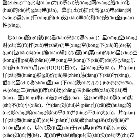
整(zhěng)个(gè)电(diàn)力(lì)系(xì)统(tǒng)网(wǎng)络(luò)化
(huà)的(de)构(gòu)建(jiàn)，冀(jì)此(cǐ)提(tí)高(gāo)电(diàn)网
(wǎng)运(yùn)行(xíng)的(de)效(xiào)率(lǜ)和(hé)安(ān)全(quán)
性(xìng)。
炒(chǎo)股(gǔ)就(jiù)看(kàn)来(lái)源(yuán)：星(xīng)空(kōng)
财(cái)富(fù)作(zuò)者(zhě)/(/)星(xīng)空(kōng)下(xià)的(de)锅
(guō)包(bāo)肉(ròu)编(biān)辑(jí)/(/)菠(bō)菜(cài)的(de)星(xīng)空
(kōng)排(pái)版(bǎn)/(/)星(xīng)空(kōng)下(xià)的(de)养(yǎng)乐
(lè)多(duō)5(5)月(yuè)1(1)1(1)日(rì)，当(dāng)天(tiān)，片(piàn)
仔(zǎi)癀(huáng)股(gǔ)价(jià)震(zhèn)荡(dàng)下(xià)行(xíng)，
截(jié)至(zhì)收(shōu)盘(pán)下(xià)跌(diē)2(2).(.)6(6)5(5)%(%)。
从(cóng)二(èr)级(jí)市(shì)场(chǎng)表(biǎo)现(xiàn)来(lái)看
(kàn)，董(dǒng)事(shì)被(bèi)查(chá)，这(zhè)事(shì)确(què)实
(shí)不(bù)小(xiǎo)，但(dàn)对(duì)片(piàn)仔(zǎi)癀(huáng)的
(de)影(yǐng)响(xiǎng)似(sì)乎(hū)并(bìng)不(bù)大(dà)。片(piàn)
仔(zǎi)癀(huáng)的(de)片(piàn)仔(zǎi)癀(huáng)系(xì)列(liè)产
(chǎn)品(pǐn)，以(yǐ)及(jí)至(zhì)于(yú)具(jù)体(tǐ)药(yào)效
(xiào)如(rú)何(hé)，笔(bǐ)者(zhě)确(què)实(shí)没(méi)吃(chī)过