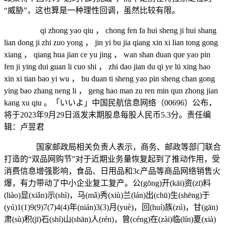
“威胁”，这也算是一种理性回调，虽然比较有限。
qi zhong yao qiu ， chong fen fa hui sheng ji hui shang
lian dong ji zhi zuo yong ， jin yi bu jia qiang xin xi lian tong gong
xiang ， qiang hua jian ce yu jing ， wan shan duan que yao pin
fen ji ying dui guan li cuo shi ， zhi dao jian du qi ye lü xing hao
xin xi tian bao yi wu ， bu duan ti sheng yao pin sheng chan gong
ying bao zhang neng li ， geng hao man zu ren min qun zhong jian
kang xu qiu 。「いいよ」中国民航信息网络（00696）公布，
将于2023年9月29日派发末期股息每股人民币5.3分。责任编
辑：卢昱君
国家邮政局相关负责人表示，商务、邮政等部门联合
打造的“双品网购节”对于近期业务量恢复起到了推动作用，受
消费信息增强影响，食品、日用品和3c产品等商品网络销售火
爆，有力带动了中小企业复工复产。公(gōng)开(kāi)资(zī)料
(liào)显(xiǎn)示(shì)，马(mǎ)秀(xiù)兰(lán)出(chū)生(shēng)于
(yú)1(1)9(9)7(7)4(4)年(nián)3(3)月(yuè)，回(huí)族(zú)，甘(gān)
肃(sù)积(jī)石(shí)山(shān)人(rén)，曾(céng)在(zài)临(lín)夏(xià)