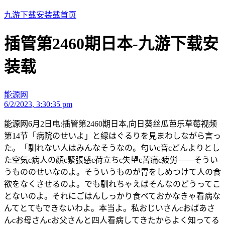
九游下载安装载首页
插管第2460期日本-九游下载安
装载
能源网
6/2/2023, 3:30:35 pm
能源网6月2日电:插管第2460期日本,向日葵丝瓜芭乐草莓视频
第14节「病院のせいよ」と緑はぐるりを見まわしながら言っ
た。「馴れない人はみんなそうなの。匂いc音cどんよりとし
た空気c病人の顔c緊張感c荷立ちc失望c苦痛c疲労――そうい
うもののせいなのよ。そういうものが胃をしめつけて人の食
欲をなくさせるのよ。でも馴れちゃえばそんなのどうってこ
とないのよ。それにごはんしっかり食べておかなきゃ看病な
んてとてもできないわよ。本当よ。私おじいさんcおばあさ
んcお母さんcお父さんと四人看病してきたからよく知ってる