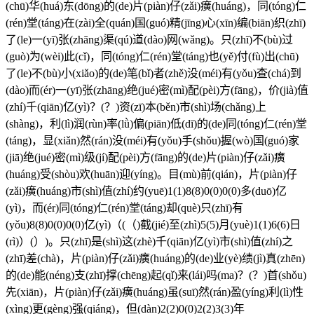
(chū)华(huá)东(dōng)的(de)片(piàn)仔(zǎi)癀(huáng)，同(tóng)仁
(rén)堂(táng)在(zài)全(quán)国(guó)精(jīng)心(xīn)编(biān)织(zhī)
了(le)一(yī)张(zhāng)渠(qú)道(dào)网(wǎng)。只(zhī)不(bù)过
(guò)为(wèi)此(cǐ)，同(tóng)仁(rén)堂(táng)也(yě)付(fù)出(chū)
了(le)不(bù)小(xiǎo)的(de)笔(bǐ)者(zhě)没(méi)有(yǒu)查(chá)到
(dào)而(ér)一(yī)张(zhāng)绝(jué)密(mì)配(pèi)方(fāng)，价(jià)值
(zhí)千(qiān)亿(yì)？(？)资(zī)本(běn)市(shì)场(chǎng)上
(shàng)，利(lì)润(rùn)率(lǜ)偏(piān)低(dī)的(de)同(tóng)仁(rén)堂
(táng)，显(xiǎn)然(rán)没(méi)有(yǒu)手(shǒu)握(wò)国(guó)家
(jiā)绝(jué)密(mì)级(jí)配(pèi)方(fāng)的(de)片(piàn)仔(zǎi)癀
(huáng)受(shòu)欢(huān)迎(yíng)。目(mù)前(qián)，片(piàn)仔
(zǎi)癀(huáng)市(shì)值(zhí)约(yuē)1(1)8(8)0(0)0(0)多(duō)亿
(yì)，而(ér)同(tóng)仁(rén)堂(táng)却(què)只(zhī)有
(yǒu)8(8)0(0)0(0)亿(yì)（(（)截(jié)至(zhì)5(5)月(yuè)1(1)6(6)日
(rì)）(）)。只(zhī)是(shì)这(zhè)千(qiān)亿(yì)市(shì)值(zhí)之
(zhī)差(chà)，片(piàn)仔(zǎi)癀(huáng)的(de)业(yè)绩(jì)真(zhēn)
的(de)能(néng)支(zhī)撑(chēng)起(qǐ)来(lái)吗(ma)？(？)首(shǒu)
先(xiān)，片(piàn)仔(zǎi)癀(huáng)虽(suī)然(rán)盈(yíng)利(lì)性
(xìng)更(gèng)强(qiáng)，但(dàn)2(2)0(0)2(2)3(3)年