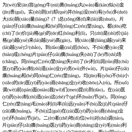
为(wèi)安(ān)宫(gōng)牛(niú)黄(huáng)丸(wán)看(kàn)似(sì)金
(jīn)贵(guì)，实(shí)则(zé)却(què)并(bìng)没(méi)有(yǒu)多(duō)
大(dà)销(xiāo)量(liáng)？(？)总(zǒng)体(tǐ)来(lái)说(shuō)，片
(piàn)仔(zǎi)癀(huáng)和(hé)同(tóng)仁(rén)堂(táng)，都(dōu)吃
(chī)了(le)价(jià)格(gé)的(de)红(hóng)利(lì)，只(zhī)是(shì)价(jià)
格(gé)越(yuè)来(lái)越(yuè)高(gāo)，销(xiāo)量(liáng)越(yuè)来
(lái)越(yuè)少(shǎo)，到(dào)最(zuì)后(hòu)，不(bù)要(yào)变
(biàn)成(chéng)片(piàn)仔(zǎi)癀(huáng)失(shī)了(le)市(shì)场
(chǎng)，同(tóng)仁(rén)堂(táng)失(shī)了(le)利(lì)润(rùn)除(chú)
医(yī)药(yào)制(zhì)造(zào)业(yè)务(wù)外(wài)，片(piàn)仔(zǎi)
癀(huáng)和(hé)同(tóng)仁(rén)堂(táng)，均(jūn)有(yǒu)不(bù)小
(xiǎo)的(de)医(yī)药(yào)商(shāng)业(yè)收(shōu)入(rù)。所(suǒ)
谓(wèi)前(qián)面(miàn)我(wǒ)们(men)提(tí)到(dào)，在(zài)医
(yī)药(yào)制(zhì)造(zào)这(zhè)个(gè)环(huán)节(jié)，同(tóng)
仁(rén)堂(táng)毛(máo)利(lì)率(lǜ)远(yuǎn)不(bù)及(jí)片(piàn)仔
(zǎi)癀(huáng)。不(bù)过(guò)在(zài)医(yī)药(yào)商(shāng)业
(yè)环(huán)节(jié)，二(èr)者(zhě)地(dì)位(wèi)对(duì)调(tiáo)。
片(piàn)仔(zǎi)癀(huáng)医(yī)药(yào)商(shāng)业(yè)毛(máo)利