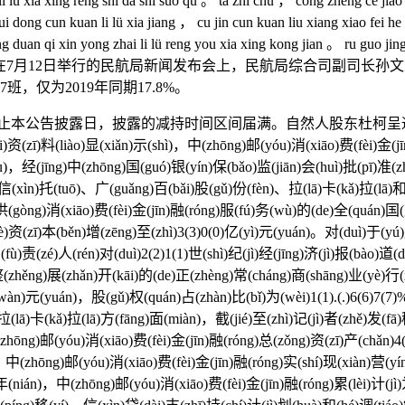
 li lü xia xing reng shi da shi suo qu 。 ta zhi chu ， cong zheng ce j
i dong cun kuan li lü xia jiang ， cu jin cun kuan liu xiang xiao fei he 
ng duan qi xin yong zhai li lü reng you xia xing kong jian 。 ru guo jing
hi xiu zhen s f 1 8 3⊙ 在7月12日举行的民航局新闻发布会
，仅为2019年同期17.8%。
布，截止本公告披露日，披露的减持时间区间届满。自然人股东杜柯呈
(xiǎn)示(shì)，中(zhōng)邮(yóu)消(xiāo)费(fèi)金(jīn)融(róng
hōu)，经(jīng)中(zhōng)国(guó)银(yín)保(bǎo)监(jiān)会(huì)批(pī)
(xìn)托(tuō)、广(guǎng)百(bǎi)股(gǔ)份(fèn)、拉(lā)卡(kǎ)拉(lā)和(h
(gòng)消(xiāo)费(fèi)金(jīn)融(róng)服(fú)务(wù)的(de)全(quán)国(g
cè)资(zī)本(běn)增(zēng)至(zhì)3(3)0(0)亿(yì)元(yuán)。对(duì)于(y
fù)责(zé)人(rén)对(duì)2(2)1(1)世(shì)纪(jì)经(jīng)济(jì)报(bào)道
)整(zhěng)展(zhǎn)开(kāi)的(de)正(zhèng)常(cháng)商(shāng)业(yè)行
(wàn)元(yuán)，股(gǔ)权(quán)占(zhàn)比(bǐ)为(wèi)1(1).(.)6(6)7(
。”拉(lā)卡(kǎ)拉(lā)方(fāng)面(miàn)，截(jié)至(zhì)记(jì)者(zhě)发(
zhōng)邮(yóu)消(xiāo)费(fèi)金(jīn)融(róng)总(zǒng)资(zī)产(chǎn)4(4
án)，中(zhōng)邮(yóu)消(xiāo)费(fèi)金(jīn)融(róng)实(shí)现(xiàn)营(yí
ù)年(nián)，中(zhōng)邮(yóu)消(xiāo)费(fèi)金(jīn)融(róng)累(lèi)计(