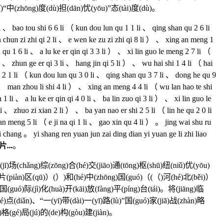
hí)“中(zhōng)度(dù)担(dān)忧(yōu)”态(tài)度(dù)。
 bao tou shi 6 6 li （ kun dou lun qu 1 1 li 、 qing shan qu 2 6 li
un chun zi zhi qi 2 li 、 e wen ke zu zi zhi qi 8 li ） 、 xing an meng 1
 qu 1 6 li 、 a lu ke er qin qi 3 3 li ） 、 xi lin guo le meng 2 7 li （
li 、 zhun ge er qi 3 li 、 hang jin qi 5 li ） 、 wu hai shi 1 4 li （ hai
 2 1 li （ kun dou lun qu 3 0 li 、 qing shan qu 3 7 li 、 dong he qu 9
 li 、 man zhou li shi 4 li ） 、 xing an meng 4 4 li （ wu lan hao te shi
1 li 、 a lu ke er qin qi 4 0 li 、 ba lin zuo qi 3 li ） 、 xi lin guo le
li 、 zhuo zi xian 2 li ） 、 ba yan nao er shi 2 5 li （ lin he qu 2 0 li
n meng 5 li （ e ji na qi 1 li 、 gao xin qu 4 li ） 。 jing wai shu ru
i chang 。 yi shang ren yuan jun zai ding dian yi yuan ge li zhi liao
...
。
(jī)场(chǎng)综(zōng)合(hé)交(jiāo)通(tōng)枢(shū)纽(niǔ)优(yōu)
ěi)片(piàn)区(qū)）(）)和(hé)中(zhōng)国(guó)（(（)河(hé)北(běi)）
国(guó)际(jì)化(huà)开(kāi)放(fàng)平(píng)台(tái)。将(jiāng)临
jié)点(diǎn)、“一(yī)带(dài)一(yī)路(lù)”国(guó)家(jiā)战(zhàn)略
ì)格(gé)局(jú)的(de)构(gòu)建(jiàn)。