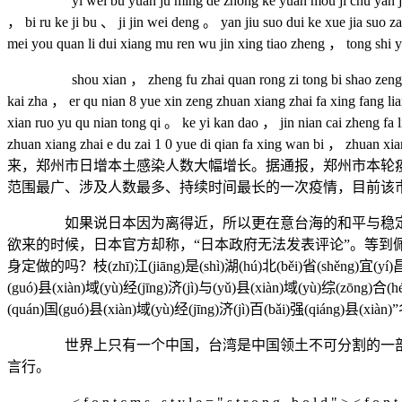
yi wei bu yuan ju ming de zhong ke yuan mou ji chu yan jiu su
， bi ru ke ji bu 、 ji jin wei deng 。 yan jiu suo dui ke xue jia suo z
mei you quan li dui xiang mu ren wu jin xing tiao zheng ， tong shi 
shou xian ， zheng fu zhai quan rong zi tong bi shao zeng 6 6 9 3 
kai zha ， er qu nian 8 yue xin zeng zhuan xiang zhai fa xing fang lia
xian ruo yu qu nian tong qi 。 ke yi kan dao ， jin nian cai zheng fa l
zhuan xiang zhai e du zai 1 0 yue di qian fa xing wan bi
来，
郑州市日增本土感染人数大幅增长。
据通报，郑州市本轮
范围最广、涉及人数最多、持续时间最长的一次疫情
，目前该
如果说日本因为离得近，所以更在意台海的和平与稳定，好
欲来的时候，日本官方却称，“日本政府无法发表评论”。等
身定做的吗？枝(zhī)江(jiāng)是(shì)湖(hú)北(běi)省(shěng)宜(yí)昌(chā
(guó)县(xiàn)域(yù)经(jīng)济(jì)与(yǔ)县(xiàn)域(yù)综(zōng)合(hé
(quán)国(guó)县(xiàn)域(yù)经(jīng)济(jì)百(bǎi)强(qiáng)县(xiàn
世界上只有一个中国，台湾是中国领土不可分割的一部分。
言行。