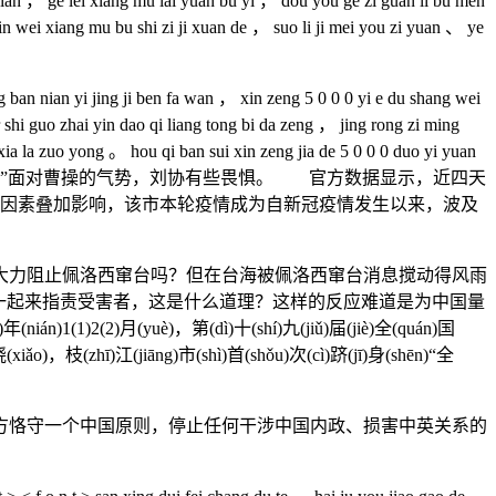
 ge lei xiang mu lai yuan bu yi ， dou you ge zi guan li bu men
in wei xiang mu bu shi zi ji xuan de ， suo li ji mei you zi yuan 、 ye
n nian yi jing ji ben fa wan ， xin zeng 5 0 0 0 yi e du shang wei
 shi guo zhai yin dao qi liang tong bi da zeng ， jing rong zi ming
xia la zuo yong 。 hou qi ban sui xin zeng jia de 5 0 0 0 duo yi yuan
u suo jian qing 。“这……”面对曹操的气势，刘协有些畏惧。
官方数据显示，近四天
因素叠加影响，该市本轮疫情成为自新冠疫情发生以来，
波及
力阻止佩洛西窜台吗？但在台海被佩洛西窜台消息搅动得风雨
一起来指责受害者，这是什么道理？这样的反应难道是为中国量
年(nián)1(1)2(2)月(yuè)，第(dì)十(shí)九(jiǔ)届(jiè)全(quán)国
晓(xiǎo)，枝(zhī)江(jiāng)市(shì)首(shǒu)次(cì)跻(jī)身(shēn)“全
恪守一个中国原则，停止任何干涉中国内政、损害中英关系的