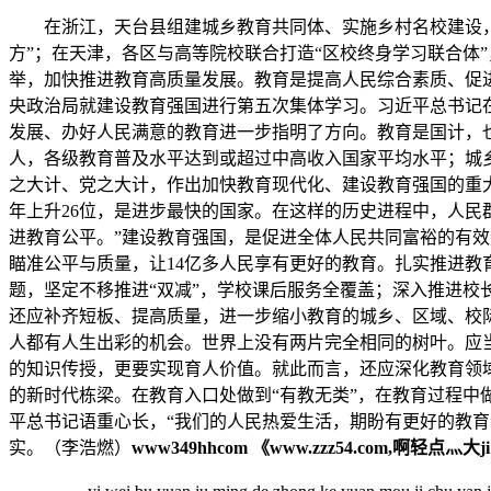
在浙江，天台县组建城乡教育共同体、实施乡村名校建设，让
方”；在天津，各区与高等院校联合打造“区校终身学习联合体
举，加快推进教育高质量发展。教育是提高人民综合素质、促
央政治局就建设教育强国进行第五次集体学习。习近平总书记在
发展、办好人民满意的教育进一步指明了方向。教育是国计，也是
人，各级教育普及水平达到或超过中高收入国家平均水平；城
之大计、党之大计，作出加快教育现代化、建设教育强国的重大
年上升26位，是进步最快的国家。在这样的历史进程中，人民
进教育公平。”建设教育强国，是促进全体人民共同富裕的有
瞄准公平与质量，让14亿多人民享有更好的教育。扎实推进
题，坚定不移推进“双减”，学校课后服务全覆盖；深入推进
还应补齐短板、提高质量，进一步缩小教育的城乡、区域、校
人都有人生出彩的机会。世界上没有两片完全相同的树叶。应
的知识传授，更要实现育人价值。就此而言，还应深化教育领
的新时代栋梁。在教育入口处做到“有教无类”，在教育过程中
平总书记语重心长，“我们的人民热爱生活，期盼有更好的教
实。（李浩燃）
www349hhcom 《www.zzz54.com,啊轻点灬