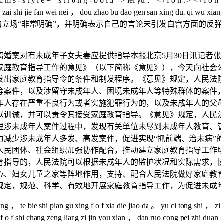
 - s t y l e = " s t r o n g - b o l d " > lei yu ： < / f o n t > < / f o n
zai shi jie fan wei nei ， dou zhao bu dao gen san xing dui qi wu xiang
上，他的立场“非常明确”，并明确表示自己的言论未引发白宫方面的
案对有未成年子女夫妻应提供指导本报北京5月30日讯记者张
家庭教育指导工作的意见》（以下简称《意见》），今天向社会公
发出家庭教育指导令的条件和制发程序。《意见》规定，人民法
等案件，以及涉留守未成年人、困境未成年人等特殊群体的案件
年人存在严重不良行为或者实施犯罪行为的，以及未成年人的父
以训诫，并可以责令其接受家庭教育指导。《意见》规定，人民
理涉未成年人案件过程中，发现有关单位未尽到未成年人教育、
力减少涉未成年人多发、高发案件，促进实现“抓前端、治未病”
人民团体、社会组织加强协作配合，推动建立家庭教育指导工作
育指导的，人民法院可以根据未成年人的监护状况和实际需求，
心、妇女儿童之家等阵地作用，支持、配合人民法院做好家庭教
规定，规范、科学、有效地开展家庭教育指导工作，为促进未成
e bie shi pian gu xing f o f xia die jiao da 。 yu ci tong shi ， zi 5
o f shi chang zeng liang zi jin you xian ， dan ruo cong pei zhi duan lai k