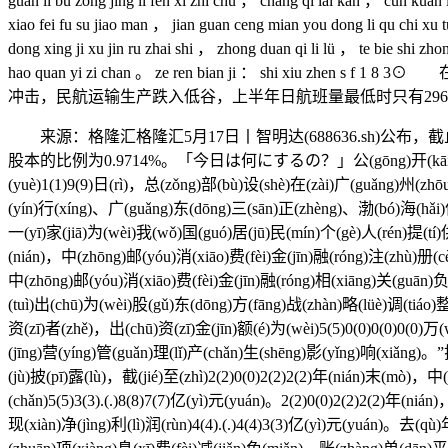
guan li bu zong jing li fen xi zhi chu ， chang qi lai kan ， cun kuan
xiao fei fu su jiao man ， jian guan ceng mian you dong li qu chi xu tu
dong xing ji xu jin ru zhai shi ， zhong duan qi li lü ， te bie shi zho
hao quan yi zi chan 。 ze ren bian ji ： s
冲击，民航运输生产跌入低谷，上半年日航班量最低时只有2967班
来源：格隆汇格隆汇5月17日丨智明达(688636.sh)公
股本的比例为0.9714%。「今日は何にするの？」公(gōng)开(kāi)资(zī)料(liào)显
(yuè)1(1)9(9)日(rì)，总(zǒng)部(bù)设(shè)在(zài)广(guǎng)州(z
(yín)行(xíng)、广(guǎng)东(dōng)三(sān)正(zhèng)、渤(bó)海(hǎi)信
一(yī)家(jiā)为(wèi)我(wǒ)国(guó)居(jū)民(mín)个(gè)人(rén)提(tí)供
(nián)，中(zhōng)邮(yóu)消(xiāo)费(fèi)金(jīn)融(róng)注(zhù)册(
中(zhōng)邮(yóu)消(xiāo)费(fèi)金(jīn)融(róng)相(xiāng)关(guān)负(
(tuì)出(chū)为(wèi)股(gǔ)东(dōng)方(fāng)战(zhàn)略(lüè)调(tiáo
资(zī)者(zhě)，出(chū)资(zī)金(jīn)额(é)为(wèi)5(5)0(0)0(0)0(0)万
(jīng)营(yíng)管(guǎn)理(lǐ)产(chǎn)生(shēng)影(yǐng)响(xiǎng)
(jù)披(pī)露(lù)，截(jié)至(zhì)2(2)0(0)2(2)2(2)年(nián)末(mò)，中(
(chǎn)5(5)3(3).(.)8(8)7(7)亿(yì)元(yuán)。2(2)0(0)2(2)2(2)年(ni
现(xiàn)净(jìng)利(lì)润(rùn)4(4).(.)4(4)3(3)亿(yì)元(yuán)。去(q