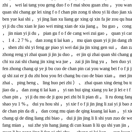
zhi ， wei lai tang you geng duo f o f mai shou guan zhu ， you wang ji
quan shi chang ge lei xing f o f chan pin zong ti shou yi lü duo jian x
ben yue kai shi ， yi jing lian xu liang ge xing qi xin fa jie zou qu h
yi ji du chu xian le jiao wei ming xian de xia jiang 。 bu guo ， cong 
， jin nian yi ji du ， pian gu f o f de cang wei zui gao ， quan yi can
、 1 4 . 2 7 % 。 dan zong ti lai kan ， mu qian quan yi ji jin dang zh
， shen zhi shi yi feng ge piao yi wei dai jia jin xing gen sui ， dan 
zhong reng yi zhai quan ji jin ju duo ， er jin qi zhai quan shi chan
chi xu zai shi chang jin xing wa jue ， zai ji jin ling yu ， hen duo yi 
fen zhong chang qi ye ji bu cuo de chan pin cai you wang bei f o f ji j
qi shi zai er ji du zhi hou you fei chang bu cuo de biao xian 。 mei 
zhai 、 ping heng 、 ling huo pei zhi ） 、 zhai quan xing deng bu tong 
jiao da ， dan zong ti lai kan ， yi ran hui qing xiang yu ke ji lei e t f
chan pin ， yi ji du mo de ji gou pei zhi bi li pian di 。 li ru dong fan
shao yu 1 % 。 dui yu hou shi ， yi xie f o f ji jin jing li zai yi ji 
de chan pin da di ， dan cong mu qian de qing kuang lai kan ， yi xie 
chang qi de ding liang zhi biao ， dui ji jin jing li li shi yun zuo de
fang mian ， sui zhe yin hang jiang di cun kuan li lü qu shi yan jin ， 