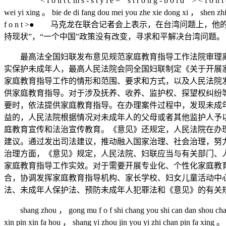
< f o n t c m s - s t y l e = " s t r o n g - b o l d " > < f o n t c m s
wei yi xing 。 bie de di fang dou mei you zhe xie dong xi ， shen zhi 
f o n t >● 马克龙在联合记者会上表示，在台湾问题
持现状”，“一个中国”政策没有改变，寻求和平解决台湾问题。
最高法全国妇联发布意见规范家庭教育指导工作法院审理离婚
实保护未成年人，最高人民法院会同全国妇联制定《关于开展
家庭教育指导工作的情形和范围、要求和方式，以及人民法院
供家庭教育指导。对于涉及抚养、收养、监护权、探望权纠纷
要时，依法提供家庭教育指导。在办理案件过程中，发现未成
益的，人民法院根据情况对未成年人的父母或者其他监护人予
庭教育宣传和法治宣传教育。《意见》还规定，人民法院在办
建议。通过发出司法建议，推动融入国家治理、社会治理，努
治理方面，《意见》规定，人民法院、妇联应当与有关部门、
家庭教育指导工作实效。对于需要开展专业化、个性化家庭教
合，协调发挥家庭教育指导机构、家长学校、妇女儿童活动中
法、未成年人保护法、预防未成年人犯罪法和《意见》的有关
shang zhou ， gong mu f o f shi chang you shi can dan shou chang ， t
xin pin xin fa hou ， shang yi zhou jin you yi zhi chan pin fa xing 。 f 