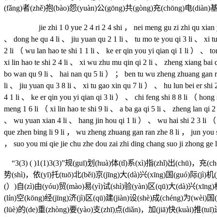
(fǎng)者(zhě)抱(bào)怨(yuàn)公(gōng)共(gòng)充(chōng)电(diàn)基
jie zhi 1 0 yue 2 4 ri 2 4 shi ， nei meng gu zi zhi qu xian you be
、 dong he qu 4 li 、 jiu yuan qu 2 1 li 、 tu mo te you qi 3 li 、 xi tu
2 li （ wu lan hao te shi 1 1 li 、 ke er qin you yi qian qi 1 li ） 、 to
xi lin hao te shi 2 4 li 、 xi wu zhu mu qin qi 2 li 、 zheng xiang bai 
bo wan qu 9 li 、 hai nan qu 5 li ） ； ben tu wu zheng zhuang gan ran
li 、 jiu yuan qu 3 8 li 、 xi tu gao xin qu 7 li ） 、 hu lun bei er shi 
4 1 li 、 ke er qin you yi qian qi 3 li ） 、 chi feng shi 8 8 li （ hong 
meng 1 6 li （ xi lin hao te shi 9 li 、 a ba ga qi 5 li 、 zheng lan qi 
、 wu yuan xian 4 li 、 hang jin hou qi 1 li ） 、 wu hai shi 2 3 li （ 
que zhen bing li 9 li ， wu zheng zhuang gan ran zhe 8 li ， jun you sho
， suo you mi qie jie chu zhe dou zai zhi ding chang suo ji zhong ge
“3(3) ( )1(1)3(3)”规(guī)划(huà)体(tǐ)系(xì)指(zhǐ)出(chū)，充(ch
势(shì)，依(yī)托(tuō)北(běi)京(jīng)大(dà)兴(xīng)国(guó)际(jì)
(）)自(zì)由(yóu)贸(mào)易(yì)试(shì)验(yàn)区(qū)大(dà)兴(xīng)机
(lín)空(kōng)经(jīng)济(jì)区(qū)建(jiàn)设(shè)成(chéng)为(wèi)
(lüè)的(de)重(zhòng)要(yào)支(zhī)点(diǎn)，加(jiā)快(kuài)推(tuī)