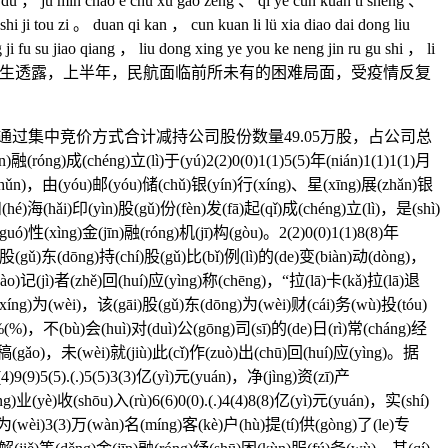
iao du ， ju min chao e chu xu gao zeng 、 qi ye cun kuan ti sheng 、
shi ji tou zi 。 duan qi kan ， cun kuan li lü xia diao dai dong liu
 ji fu su jiao qiang ， liu dong xing ye you ke neng jin ru gu shi ， li
上，民航局综合司副司长孙文生透露，上半年，民航面临前所未有的困难局面，受疫情反复
通过集中竞价方式合计减持公司股份数量49.05万股，占公司总
)成(chéng)立(lì)于(yú)2(2)0(0)1(1)5(5)年(nián)1(1)1(1)月
准(zhǔn)，由(yóu)邮(yóu)储(chǔ)银(yín)行(xíng)、星(xīng)展(zhǎn)银
é)海(hǎi)印(yìn)股(gǔ)份(fèn)发(fā)起(qǐ)成(chéng)立(lì)，是(shì)
uó)性(xìng)金(jīn)融(róng)机(jī)构(gòu)。2(2)0(0)1(1)8(8)年
ú)股(gǔ)东(dōng)持(chí)股(gǔ)比(bǐ)例(lì)的(de)变(biàn)动(dòng)，
(dào)记(jì)者(zhě)回(huí)应(yìng)称(chēng)，“拉(lā)卡(kǎ)拉(lā)退
(xíng)为(wèi)，该(gāi)股(gǔ)东(dōng)为(wèi)财(cái)务(wù)投(tóu)
7)%(%)，不(bù)会(huì)对(duì)公(gōng)司(sī)的(de)日(rì)常(cháng)经
fā)稿(gǎo)，未(wèi)就(jiù)此(cǐ)作(zuò)出(chū)回(huí)应(yìng)。据
)9(9)5(5).(.)5(5)3(3)亿(yì)元(yuán)，净(jìng)资(zī)产
ng)业(yè)收(shōu)入(rù)6(6)0(0).(.)4(4)8(8)亿(yì)元(yuán)，实(shí)
jì)为(wèi)3(3)万(wàn)名(míng)客(kè)户(hù)提(tí)供(gòng)了(le)专