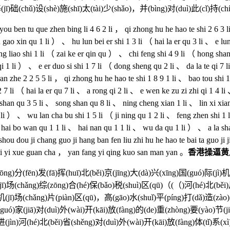
(jī)础(chǔ)设(shè)施(shī)太(tài)少(shǎo)，并(bìng)对(duì)此(cǐ)持(c
n tu que zhen bing li 4 6 2 li ， qi zhong hu he hao te shi 2 6 3 li 、
 gao xin qu 1 li ） 、 hu lun bei er shi 1 3 li （ hai la er qu 3 li 、 e l
ng liao shi 1 li （ zai ke er qin qu ） 、 chi feng shi 4 9 li （ hong shan
qi 1 li ） 、 e er duo si shi 1 7 li （ dong sheng qu 2 li 、 da la te qi 7 
 zhe 2 2 5 5 li ， qi zhong hu he hao te shi 1 8 9 1 li 、 bao tou shi 1
2 7 li （ hai la er qu 7 li 、 a rong qi 2 li 、 e wen ke zu zi zhi qi 1 4
shan qu 3 5 li 、 song shan qu 8 li 、 ning cheng xian 1 li 、 lin xi xian 
2 li ） 、 wu lan cha bu shi 1 5 li （ ji ning qu 1 2 li 、 feng zhen shi 1 
hai bo wan qu 1 1 li 、 hai nan qu 1 1 li 、 wu da qu 1 li ） 、 a la sha
u dou ji chang guo ji hang ban fen liu zhi hu he hao te bai ta guo ji j
 li yi xue guan cha ， yan fang yi qing kuo san man yan 。
香港操逼黄片
ōng)分(fēn)发(fā)挥(huī)北(běi)京(jīng)大(dà)兴(xīng)国(guó)际(jì)机
机(jī)场(chǎng)综(zōng)合(hé)保(bǎo)税(shuì)区(qū)（(（)河(hé)北(b
(jī)场(chǎng)片(piàn)区(qū)，高(gāo)水(shuǐ)平(píng)打(dǎ)造(zào)
国(guó)家(jiā)对(duì)外(wài)开(kāi)放(fàng)的(de)重(zhòng)要(yào)节(
进(jìn)河(hé)北(běi)省(shěng)对(duì)外(wài)开(kāi)放(fàng)体(tǐ)系(x