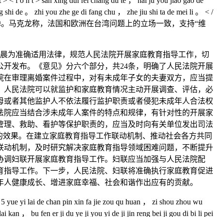
 t > < f o n t > san xing dui fei chang du te ， hai ju you jiao gao de
 shi de 。 zhi you zhe ge di fang chu ， zhe jiu shi ta de mei li 。 < /
反弹。马克龙称，法国和欧洲在台湾问题上的立场一致，支持“维
晨为准确适用法律，规范人民法院开展家庭教育指导工作，切
开发布。《意见》分六个部分，共24条，明确了人民法院开展
院在审理离婚案件过程中，对有未成年子女的夫妻双方，应当提
，人民法院可以就监护和家庭教育情况主动开展调查、评估，必
母或者其他监护人不依法履行监护职责或者侵犯未成年人合法权
法院应当结合涉未成年人案件的特点和规律，有针对性的开展家
管理、救助、看护等保护职责的，应当及时向有关单位发出司法
的效果。在建立家庭教育指导工作联动机制、推动社会各方共同
联动机制，及时研究解决家庭教育指导领域困难问题，不断提升
协调妇联开展家庭教育指导工作。妇联应当加强与人民法院配
育指导工作。下一步，人民法院、妇联将准确执行家庭教育促进
年人健康成长、增进家庭幸福、社会和谐作出应有的贡献。
 yue yi lai de chan pin xin fa jie zou qu huan ， zi shou zhou wu
an ， bu fen er ji du ye ji you yi de ji jin reng bei ji gou di bi li pei