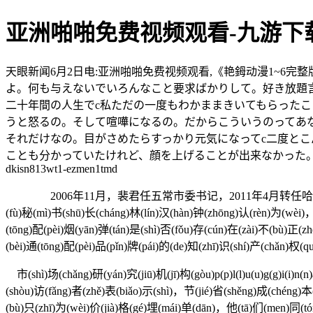
亚洲啪啪免费视频观看-九游下
天眼新闻6月2日电:亚洲啪啪免费视频观看,《艳鉧动漫1~6完
よ。何も与えないでいろんなこと要求ばかりして。好き放題言
二十年間の人生でc私ただの一度もわかままきいてもらった
うと怒るの。そして喧嘩になるの。だからこういうのってあ
それだけなの。目がさめたらすっかり元気になってc二度と
ことも分かっていたけれど、顔を上げることが出来なかった。こ
dkisn813wt1-ezmen1tmd
2006年11月，裴君任五常市委书记，2011年4月转任哈尔滨市国土资
(fù)秘(mì)书(shū)长(cháng)林(lín)汉(hàn)钟(zhōng)认(rèn)为(wèi)
(tōng)配(pèi)烟(yān)弹(tán)是(shì)否(fǒu)存(cún)在(zài)不(bù)正(z
(bèi)通(tōng)配(pèi)品(pǐn)牌(pái)的(de)知(zhī)识(shí)产(chǎn)权(q
市(shì)场(chǎng)研(yán)究(jiū)机(jī)构(gòu)p(p)l(l)u(u)g(g)i(i)n(
(shòu)访(fǎng)者(zhě)表(biǎo)示(shì)，节(jié)省(shěng)成(chéng)
(bù)只(zhī)为(wèi)价(jià)格(gé)埋(mái)单(dān)，他(tā)们(men)同(t