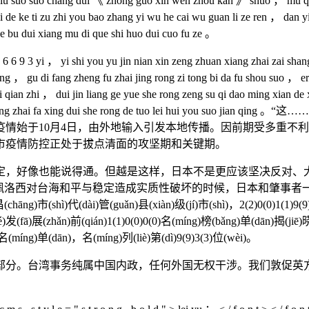
o suo chang dui 《 zhong guo xin wen zhou kan 》 shuo ， mu qian ，
ai de ke ti zu zhi you bao zhang yi wu he cai wu guan li ze ren ， dan y
ye bu dui xiang mu di que shi huo dui cuo fu ze 。
yi ， yi shi you yu jin nian xin zeng zhuan xiang zhai zai shang ba
ng ， gu di fang zheng fu zhai jing rong zi tong bi da fu shou suo ， er
i qian zhi ， dui jin liang ge yue she rong zeng su qi dao ming xian de 
 ， zhuan xiang zhai fa xing dui she rong de tuo lei hui yo
疫情始于10月4日，由外地输入引发本地传播。
因前期受多重不利
市疫情防控正处于拔点清面的攻坚期和关键期。
像也能说得通。但越是这样，日本不是更应该坚决反对、大
到佩洛西对台海和平与稳定造成实质性破坏的时候，日本和肇事者
ng)市(shì)代(dài)管(guǎn)县(xiàn)级(jí)市(shì)，2(2)0(0)1(1)9(9)
)发(fā)展(zhǎn)前(qián)1(1)0(0)0(0)名(míng)榜(bǎng)单(dān)揭(jiē)
)”名(míng)单(dān)，名(míng)列(liè)第(dì)9(9)3(3)位(wèi)。
台湾事务纯属中国内政，任何外国无权干涉。我们敦促英方