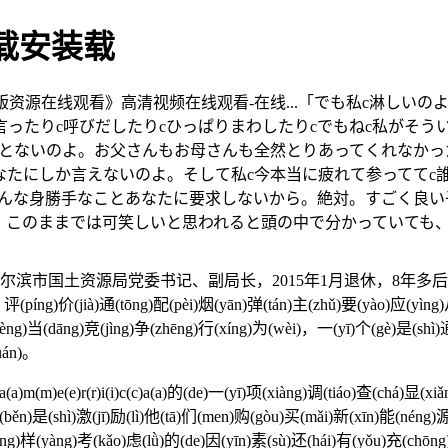
载安装载
整版资源在线观看》高清视频在线观看-在线...「でも私c淋し
ったりc呼びだしたりcひっぱりまわしたりcでもねc私がそう
ことないのよ。お父さんもお母さんも全然とりあってくれなかっ
なたにしか言えないのよ。そして私c今本当に疲れて参っててc
こんな身勝手なことあなたに要求しないから。絶対。すごく良
のままでは可笑しいと思われると頭の中で分かっていても、それを行
源局党委书记、副局长，2015年1月退休，8年多后，此番被查。¿中(zhō
，评(píng)价(jià)通(tōng)配(pèi)烟(yān)弹(tán)主(zhǔ)要(yào)应(yìng
hèng)当(dāng)竞(jìng)争(zhēng)行(xíng)为(wèi)，一(yī)个(gè)是(shì)
uán)。
n)a(a)m(m)e(e)r(r)i(i)c(c)a(a)的(de)一(yī)项(xiàng)调(tiáo)查(chá)
本(běn)是(shì)激(jī)励(lì)他(tā)们(men)购(gòu)买(mǎi)新(xīn)能(nén
óng)样(yàng)考(kǎo)虑(lǜ)的(de)因(yīn)素(sù)还(hái)有(yǒu)充(chōn