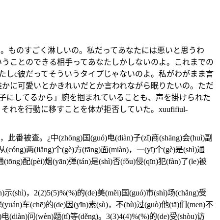
いのよ。ものすごく淋しいの。私だってあなたには悪いと思うわ
いうことのできる相手ってあなたしかしないのよ。これまでの
たしc彼だってそういうタイプじゃないのよ。私がわがまま言
誰かに可愛いとかきれいだとか言われながら眠りたいの。ただ
い子にしてるから」腕を掴まれていることも、声を掛けられた
動に移すことを体が拒否していた。xuufifiul-
ng)国(guó)电(diàn)子(zǐ)商(shāng)会(huì)副
)从(cóng)两(liǎng)个(gè)方(fāng)面(miàn)，一(yī)个(gè)是(shì)通
通(tōng)配(pèi)烟(yān)弹(tán)是(shì)否(fǒu)侵(qīn)犯(fàn)了(le)被
显(xiǎn)示(shì)，2(2)5(5)%(%)的(de)美(měi)国(guó)市(shì)场(chǎng)受
g)源(yuán)车(chē)的(de)因(yīn)素(sù)，不(bù)过(guò)他(tā)们(men)不
g)电(diàn)问(wèn)题(tí)等(děng)。3(3)4(4)%(%)的(de)受(shòu)访