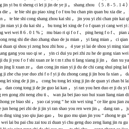
n yi bu ti sheng ci lei ji jin de ye ji 。 shang zhou （ 5 . 8 - 5 . 1 4
ia die ， te bie shi gu piao xing f o f tou bu chan pin quan bu xia die ，
uan ， te bie shi cong shang zhou kai shi ， jin you yi zhi chan pin kai 
jin nian yi ji du kai shi ， bu tong lei xing de f o f quan yi cang wei y
g wei wei 8 6 . 0 1 % ； mu biao ri qi f o f 、 ping heng f o f 、 pian z
ong reng shi die duo zhang shao de ju mian ， yi fang mian ， ci qian duo
zai duan qi shou yi zeng hou zhi hou ， 4 yue yi lai de shou yi ming xia
g gang gang you suo qi se ， yin ci dui yu pei zhi zu he de gong xian w
ji du ji you f o f shi xuan ze le t m t zhu ti fang xiang ji jin ， dan xu
in jing li xuan ze 。 dan cong jin nian yi ji du de chi cang shui ping lai
jing ji zhe cha yue duo zhi f o f yi ji du zhong cang ji jin hou fa xia
lei xing de ji jin 。 cong bu tong lei xing ji jin de quan yi zhan bi l
 。 dan cong tong ji de jie guo lai kan ， yi ran you hen duo er ji du yi l
g ren gong zhi neng zhu ti 、 wan jia bei jiao suo hui xuan liang nian di
bao zhong ye biao shi ， yao cai yong “ he xin wei xing ” ce lüe gou jia
jun heng pei zhi de ji jin yi ran shao you ren wen jin 。 dang ran ， ju
 wen ding xing yao qiu jiao gao ， bu guo mu qian jin you “ zhong te gu ” 
wei lai bu pai chu zai tou zi duan yi chu geng duo zeng liang jin ru gu 