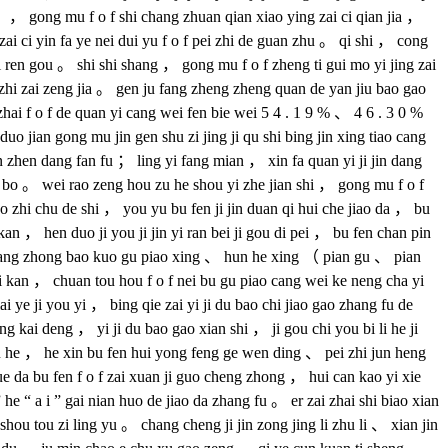
 ） ， gong mu f o f shi chang zhuan qian xiao ying zai ci qian jia ，
 zai ci yin fa ye nei dui yu f o f pei zhi de guan zhu 。 qi shi ， cong
qi ren gou 。 shi shi shang ， gong mu f o f zheng ti gui mo yi jing zai
i zhi zai zeng jia 。 gen ju fang zheng zheng quan de yan jiu bao gao
hai f o f de quan yi cang wei fen bie wei 5 4 . 1 9 % 、 4 6 . 3 0 %
 jian gong mu jin gen shu zi jing ji qu shi bing jin xing tiao cang
n zhen dang fan fu ； ling yi fang mian ， xin fa quan yi ji jin dang
ei bo 。 wei rao zeng hou zu he shou yi zhe jian shi ， gong mu f o f
 yao zhi chu de shi ， you yu bu fen ji jin duan qi hui che jiao da ， bu
 kan ， hen duo ji you ji jin yi ran bei ji gou di pei ， bu fen chan pin
n ， dang zhong bao kuo gu piao xing 、 hun he xing （ pian gu 、 pian
ai kan ， chuan tou hou f o f nei bu gu piao cang wei ke neng cha yi
ai ye ji you yi ， bing qie zai yi ji du bao chi jiao gao zhang fu de
ng kai deng ， yi ji du bao gao xian shi ， ji gou chi you bi li he ji
n zu he ， he xin bu fen hui yong feng ge wen ding 、 pei zhi jun heng
e da bu fen f o f zai xuan ji guo cheng zhong ， hui can kao yi xie
he “ a i ” gai nian huo de jiao da zhang fu 。 er zai zhai shi biao xian
shou tou zi ling yu 。 chang cheng ji jin zong jing li zhu li 、 xian jin