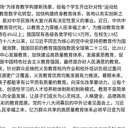
”为体育教学构建新场景，给每个学生开出针对性“运动处
动教育数字化转型，加快构建终身教育体系，各地以务实创新之
，是对中华民族伟大复兴具有决定性意义的事业。近日，中共中
教育现代化，以教育之力厚植人民幸福之本”，为推动教育改革
%以上；我国现有各级各类学校52.9万所，在校生2.9亿
的十八大以来，以习近平同志为核心的党中央坚持把教育作为国
据测算，我国目前的教育强国指数居全球第二十三位，比2012
为中心发展教育，加快建设高质量教育体系，发展素质教育，促
，是中国特色社会主义教育强国，最终是办好人民满意的教育。
来，针对群众反映的义务教育校内作业和校外培训负担过重问
资源更广泛覆盖，义务教育优质均衡发展有力推进。着眼未来，
孩子都能享有公平而有质量的教育。向深化改革要动力，让每个
化、创造性学习的人才培养新体制新机制新模式。教育不是简单
人的全面发展，让孩子们成长为心灵纯洁、人格健全、品德高尚
人出彩的教育图景。党的十八大闭幕后的中外记者见面会上，习近
人民幸福之本，亿万群众共享的高质量教育体系必将早日变为现