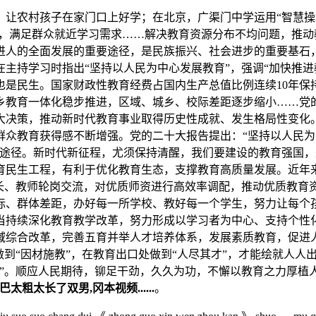
农村孩子在家门口上好学；在北京，广渠门中学运用“智慧操场
”，满足群众就近学习需求……解决教育资源分布不均问题，推
进人的全面发展的重要途径，是民族振兴、社会进步的重要基石
主持学习时指出“坚持以人民为中心发展教育”，强调“加快推进
民生。国家财政性教育经费占国内生产总值比例连续10年保持在4
乡教育一体化稳步推进，区域、城乡、校际差距逐步缩小……党
决策，推动新时代教育事业取得历史性成就、发生格局性变化。
群众教育获得感不断增强。党的二十大报告提出：“坚持以人民
效途径。新时代新征程，尤须保持清醒，我们要建设的教育强国
教育民生工程，有利于优化教育生态，支撑教育高质量发展。近年
校长、教师轮岗交流，对优质师资进行高效率调配，推动优质教育
际、群体差距，办好每一所学校、教好每一个学生，努力让每个
当持续深化教育教学改革，努力形成以学习者为中心、支持个性
域综合改革，完善五育并举人才培养体系，发展素质教育，促进
做到“因材施教”，在教育出口处做到“人尽其才”，才能绘就人
育”。顺应人民期待，铆足干劲，久久为功，不懈以教育之力厚植
大ji巴太粗太长了双男,冈本视频......
。