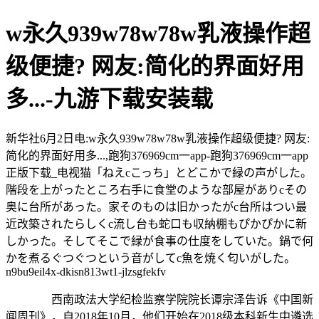
w永久939w78w78w乳液操作超
级便捷? 网友:简化的界面好用
多...-九游下载安装载
新华社6月2日电:w永久939w78w78w乳液操作超级便捷? 网友:
简化的界面好用多...,跑狗376969cm一app-跑狗376969cm一app
正版下载_电视猫「ねえcこっち」とどこかで緑の声がした。
階段を上がったところ右手に食堂のような部屋がありcその
奥に台所があった。家そのものは旧かったがc台所はつい最
近改築されたらしくc流し台も蛇口も収納棚もぴかぴかに新
しかった。そしてそこで緑が食事の仕度をしていた。鍋で何
かを煮るぐつぐつという音がしてc魚を焼く匂いがした。
n9bu9eil4x-dkisn813wt1-jlzsgfekfv
西南政法大学纪检监察学院院长谭宗泽告诉《中国新
闻周刊》，自2018年10月，他们开始在2018级本科新生中遴选