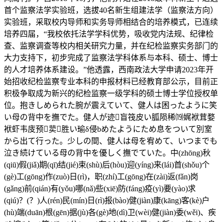
首个监察法学实验班，选拔40名新生组建法学（监察法方向）
实验班，采取校内导师和实务导师相结合的培养模式，已连续
培养四届，“我校依托法学学科优势，吸收党内法规、纪律检
查、监察调查等校内相关研究力量，并在纪检监察实务部门的
大力支持下，初步完成了监察法学科体系与本科、硕士、博士
的人才培养体系建设。”他透露，西南政法大学申请2023年开
始招收纪检监察专业本科的申报材料已经教育部公示，目前正
积极争取成为新兴的纪检监察一级学科的硕士博士学位授权单
位。抱きしめられた腕が震えていて、健人は困ったように笑
い母の背中を撫でた。健人が迹盲筏皮い胍陨稀⒆娓袱茸婺
袱虾韦庋预荬胜い瑜δ侵bめたようにため息をついて別室
から出て行った。少しの間、健人は母を宥めて、いつまでも
泣き続けている母の背中を優しく撫でていた。中(zhōng)秋
(qiū)假(jiǎ)期(qī)结(jié)束(shù)后(hòu)迎(yíng)来(lái)首(shǒu)个
(gè)工(gōng)作(zuò)日(rì)，职(zhí)工(gōng)在(zài)返(fǎn)岗
(gǎng)前(qián)有(yǒu)哪(nǎ)些(xiē)防(fáng)疫(yì)要(yào)求
(qiú)？(？)人(rén)民(mín)日(rì)报(bào)健(jiàn)康(kāng)客(kè)户
(hù)端(duān)根(gēn)据(jù)各(gè)地(dì)卫(wèi)健(jiàn)委(wěi)、疾