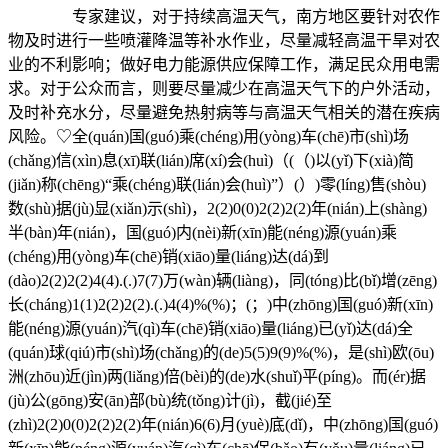
专家建议，对于持续高温天气，南方地区要针对农作
物及时进行一些喷灌降温等补水作业，尽量减轻高温干旱对农
业的不利影响；做好电力能源供应保障工作，满足民众用电需
求。对于公众而言，则要尽量减少在高温天气下的户外活动，
及时补充水分，尽量避免热射病等与高温天气相关的潜在疾病
风险。♡全(quán)国(guó)乘(chéng)用(yòng)车(chē)市(shì)场
(chǎng)信(xìn)息(xī)联(lián)席(xí)会(huì)（(（)以(yǐ)下(xià)简
(jiǎn)称(chēng)“乘(chéng)联(lián)会(huì)”）(）)零(líng)售(shòu)
数(shù)据(jù)显(xiǎn)示(shì)，2(2)0(0)2(2)2(2)年(nián)上(shàng)
半(bàn)年(nián)，国(guó)内(nèi)新(xīn)能(néng)源(yuán)乘
(chéng)用(yòng)车(chē)销(xiāo)量(liáng)达(dá)到
(dào)2(2)2(2)4(4).(.)7(7)万(wàn)辆(liàng)，同(tóng)比(bǐ)增(zēng)
长(cháng)1(1)2(2)2(2).(.)4(4)%(%)；(；)中(zhōng)国(guó)新(xīn)
能(néng)源(yuán)汽(qì)车(chē)销(xiāo)量(liáng)已(yǐ)达(dá)全
(quán)球(qiú)市(shì)场(chǎng)的(de)5(5)9(9)%(%)，是(shì)欧(ōu)
洲(zhōu)近(jìn)两(liǎng)倍(bèi)的(de)水(shuǐ)平(píng)。而(ér)据
(jù)公(gōng)安(ān)部(bù)统(tǒng)计(jì)，截(jié)至
(zhì)2(2)0(0)2(2)2(2)年(nián)6(6)月(yuè)底(dǐ)，中(zhōng)国(guó)