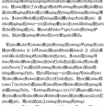
(jí)控(kòng)等(děng)公(gōng)布(bù)的(de)最(zuì)新(xīn)信(xìn)息
(xī)，梳(shū)理(lǐ)了(le)各(gè)地(dì)中(zhōng)秋(qiū)假(jiǎ)期(qī)
返(fǎn)岗(gǎng)的(de)疫(yì)情(qíng)防(fáng)控(kòng)政(zhèng)策
(cè)。多(duō)地(dì)疾(jí)控(kòng)提(tí)醒(xǐng)大(dà)家(jiā)：返
(fǎn)岗(gǎng)后(hòu)一(yī)定(dìng)要(yào)主(zhǔ)动(dòng)配(pèi)
合(hé)防(fáng)疫(yì)，做(zuò)好(hǎo)个(gè)人(rén)防(fáng)护
(hù)，加(jiā)强(qiáng)单(dān)位(wèi)管(guǎn)理(lǐ)。
军(jūn)事(shì)专(zhuān)家(jiā)宋(sòng)忠(zhōng)平(píng)在(zài)
接(jiē)受(shòu)《(《)环(huán)球(qiú)时(shí)报(bào)》(》)记(jì)者
(zhě)采(cǎi)访(fǎng)时(shí)指(zhǐ)出(chū)，多(duō)型(xíng)号
(hào)导(dǎo)弹(tán)混(hùn)合(hé)打(dǎ)击(jī)显(xiǎn)然(rán)是
(shì)为(wèi)了(le)提(tí)升(shēng)导(dǎo)弹(tán)的(de)突(tū)防
(fáng)能(néng)力(lì)，而(ér)同(tóng)一(yī)型(xíng)号(hào)的(de)
导(dǎo)弹(tán)多(duō)波(bō)次(cì)打(dǎ)击(jī)，则(zé)展(zhǎn)现
(xiàn)了(le)火(huǒ)箭(jiàn)军(jūn)的(de)饱(bǎo)和(hé)攻(gōng)击
(jī)能(néng)力(lì)。“东(dōng)风(fēng)-(-)1(1)7(7)高(gāo)超(chāo)
音(yīn)速(sù)导(dǎo)弹(tán)本(běn)身(shēn)就(jiù)难(nán)以(yǐ)拦
(lán)截(jié)，再(zài)加(jiā)上(shàng)东(dōng)风(fēng)-