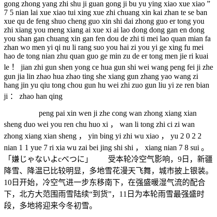
gong zhong yang zhi shu ji guan gong ji bu yu ying xiao xue xiao ”
7 5 nian lai xue xiao tui xing xue zhi chuang xin kai zhan te se ban
xue qu de feng shuo cheng guo xin shi dai zhong guo er tong you
zhi xiang you meng xiang ai xue xi ai lao dong dong gan en dong
you shan gan chuang xin gan fen dou de zhi ti mei lao quan mian fa
zhan wo men yi qi nu li rang suo you hai zi you yi ge xing fu mei
hao de tong nian zhu quan guo ge min zu de er tong men jie ri kuai
le ！ jian zhi gun shen yong ce hua gun shi wei wang peng fei ji zhe
gun jia lin zhao hua zhao ting she xiang gun zhang yao wang zi
hang jin yu qiu tong chou gun hu wei zhi zuo gun liu yi ze ren bian
ji ： zhao han qing
peng pai xin wen ji zhe cong wan zhong xiang xian
sheng duo wei you ren chu huo xi ， wan li tong zhi ci zi wan
zhong xiang xian sheng ， yin bing yi zhi wu xiao ， yu 2 0 2 2
nian 1 1 yue 7 ri xia wu zai bei jing shi shi ， xiang nian 7 8 sui 。
「嫌じゃないよcべつに」 受本轮冷空气影响，9日，新疆
降雪、降温已比较明显，多地雪花漫天飞舞，城市披上银装。
10日开始，冷空气进一步东移南下，在强盛暖湿气流的配合
下，北方大范围雨雪陆续“到货”，11日为本轮雨雪最强盛时
段，多地将迎来今冬初雪。