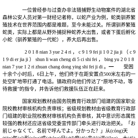
一位曾经参与过查办非法猎捕野生动物案件的湖北省
森林公安人员对第一财经记者称，以蛇产业为例，蛇类驯养繁
殖技术在世界范围内都是难题，至今未能过关。所谓驯养繁殖
蛇类，实际上都是从野外捕捉种蛇养大出售，或者下蛋后孵化
小蛇（驯养繁殖的一代蛇），养大后再出售。
2 0 1 8 nian 3 yue 2 4 ri ， c 9 1 9 fei ji 1 0 2 jia ji （ c 9
1 9 di er jia ji ） shun li wan cheng di 5 ci shi fei ， bing yu 2 0 1 8
nian 7 yue 1 2 ri zhuan chang dong ying shi fei ji di 。━ 受困
十余个小时后，6日上午，他们终于在距安置点500米左右的一
处空旷地带打通了电话。镇政府向他们传达了“原地不动，等
待救援”的指令，并告诉他们救援队伍正在赶来。
国家规划教材由国务院教育行政部门组建的国家职业
院校教材审核机构负责审核；省级规划教材由省级教育行政部
门组建的职业院校教材审核机构负责审核，其中意识形态属性
较强的教材还应送省级党委宣传部门牵头进行政治把关。「お
前じゃなくて、名前で呼んでよ。分かった？」从(cóng)天