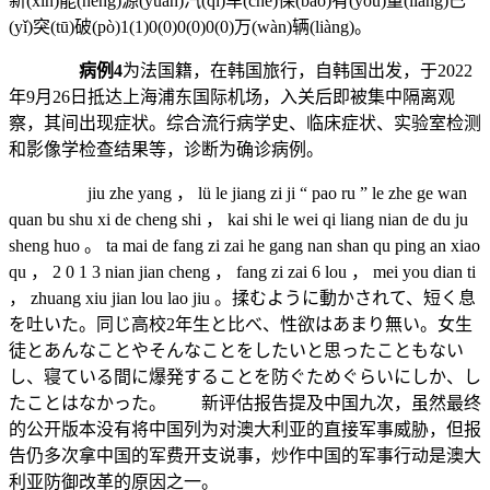
新(xīn)能(néng)源(yuán)汽(qì)车(chē)保(bǎo)有(yǒu)量(liáng)已
(yǐ)突(tū)破(pò)1(1)0(0)0(0)0(0)万(wàn)辆(liàng)。
病例4
为法国籍，在韩国旅行，自韩国出发，于2022
年9月26日抵达上海浦东国际机场，入关后即被集中隔离观
察，其间出现症状。综合流行病学史、临床症状、实验室检测
和影像学检查结果等，诊断为确诊病例。
jiu zhe yang ， lü le jiang zi ji “ pao ru ” le zhe ge wan
quan bu shu xi de cheng shi ， kai shi le wei qi liang nian de du ju
sheng huo 。 ta mai de fang zi zai he gang nan shan qu ping an xiao
qu ， 2 0 1 3 nian jian cheng ， fang zi zai 6 lou ， mei you dian ti
， zhuang xiu jian lou lao jiu 。揉むように動かされて、短く息
を吐いた。同じ高校2年生と比べ、性欲はあまり無い。女生
徒とあんなことやそんなことをしたいと思ったこともない
し、寝ている間に爆発することを防ぐためぐらいにしか、し
たことはなかった。 新评估报告提及中国九次，虽然最终
的公开版本没有将中国列为对澳大利亚的直接军事威胁，但报
告仍多次拿中国的军费开支说事，炒作中国的军事行动是澳大
利亚防御改革的原因之一。