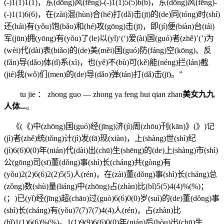
(-)1(1)1(1)，东(dōng)风(fēng)-(-)1(1)5(5)b(b)，东(dōng)风(fēng)-
(-)1(1)6(6)，在(zài)混(hùn)合(hé)打(dǎ)击(jī)的(de)同(tóng)时(shí)
还(hái)有(yǒu)饱(bǎo)和(hé)攻(gōng)击(jī)，即(jí)便(biàn)台(tái)
军(jūn)拥(yōng)有(yǒu)了(le)以(yǐ)‘(‘)爱(ài)国(guó)者(zhě)’(’)为
(wèi)代(dài)表(biǎo)的(de)美(měi)国(guó)防(fáng)空(kōng)、反
(fǎn)导(dǎo)体(tǐ)系(xì)，也(yě)不(bù)可(kě)能(néng)拦(lán)截
(jié)我(wǒ)们(men)的(de)导(dǎo)弹(tán)打(dǎ)击(jī)。”
tu jie ： zhong guo — zhong ya feng hui qian zhan
美女九九
人体...
。
《(《)中(zhōng)国(guó)经(jīng)济(jì)周(zhōu)刊(kān)》(》)记
(jì)者(zhě)统(tǒng)计(jì)发(fā)现(xiàn)，上(shàng)世(shì)纪
(jì)6(6)0(0)年(nián)代(dài)出(chū)生(shēng)的(de)上(shàng)市(shì)
公(gōng)司(sī)董(dǒng)事(shì)长(cháng)共(gòng)有
(yǒu)2(2)6(6)2(2)5(5)人(rén)，在(zài)董(dǒng)事(shì)长(cháng)总
(zǒng)数(shù)量(liáng)中(zhōng)占(zhàn)比(bǐ)5(5)4(4)%(%)；
(；)已(yǐ)经(jīng)超(chāo)过(guò)6(6)0(0)岁(suì)的(de)董(dǒng)事
(shì)长(cháng)有(yǒu)7(7)7(7)4(4)人(rén)，占(zhàn)比
(bǐ)1(1)6(6)%(%)。1(1)9(9)6(6)0(0)年(nián)后(hòu)出(chū)生