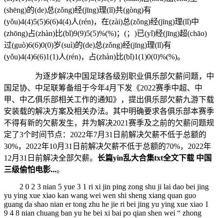
(shēng)的(de)总(zǒng)经(jīng)理(lǐ)共(gòng)有
(yǒu)4(4)5(5)6(6)4(4)人(rén)，在(zài)总(zǒng)经(jīng)理(lǐ)中
(zhōng)占(zhàn)比(bǐ)9(9)5(5)%(%)；(；)已(yǐ)经(jīng)超(chāo)
过(guò)6(6)0(0)岁(suì)的(de)总(zǒng)经(jīng)理(lǐ)有
(yǒu)4(4)6(6)1(1)人(rén)，占(zhàn)比(bǐ)1(1)0(0)%(%)。
为逐步解决中国足球各级别职业俱乐部欠薪问题，中
国足协、中足联筹备组于今年4月下发《2022赛季中超、中
甲、中乙俱乐部相关工作的通知》，提出俱乐部欠薪九游下载
安装载的解决方案及相关办法。其中明确要求各俱乐部本赛季
不得有新的欠薪发生，并为解决2021赛季及之前的欠薪问题规
定了3个时间节点：2022年7月31日前解决欠薪不低于总额的
30%，2022年10月31日前解决欠薪不低于总额的70%，2022年
12月31日前解决全部欠薪。
长篇yin乱大合集txt全文下载 中国
三级偷怕电影...
。
2 0 2 3 nian 5 yue 3 1 ri xi jin ping zong shu ji lai dao bei jing
yu ying xue xiao kan wang wei wen shi sheng xiang quan guo
guang da shao nian er tong zhu he jie ri bei jing yu ying xue xiao 1
9 4 8 nian chuang ban yu he bei xi bai po qian shen wei “ zhong