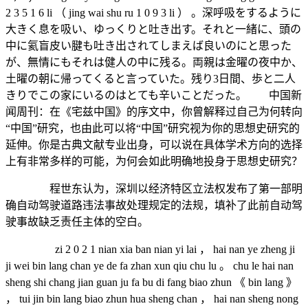
2 3 5 1 6 li （ jing wai shu ru 1 0 9 3 li ） 。深呼吸をするように
大きく息を吸い、ゆっくりと吐き出す。それと一緒に、頭の
中に氦盲皮い腱も吐き出されてしまえば良いのにと思った
が、無情にもそれは健人の中に残る。両親は金曜の夜中か、
土曜の朝に帰ってくると言っていた。残り3日間、歩と二人
きりでこの家にいるのはとても辛いことだった。 中国新
闻周刊：在《宅兹中国》的序文中，你曾解释过自己为何转向
“中国”研究，也由此可以将“中国”研究视为你的思想史研究的
延伸。你是古典文献专业出身，可以说在具体学术方向的选择
上有非常多样的可能，为何会如此明确地投身于思想史研究？
程世东认为，深圳以经济特区立法权发布了第一部明
确自动驾驶道路违法事故处理规定的法规，填补了此前自动驾
驶事故缺乏责任主体的空白。
zi 2 0 2 1 nian xia ban nian yi lai ， hai nan ye zheng ji
ji wei bin lang chan ye de fa zhan xun qiu chu lu 。 chu le hai nan
sheng shi chang jian guan ju fa bu di fang biao zhun 《 bin lang 》
， tui jin bin lang biao zhun hua sheng chan ， hai nan sheng nong