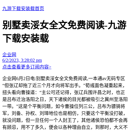
九游下载安装载首页
别墅卖浽女全文免费阅读-九游
下载安装载
企业网
6/2/2023, 3:28:02 pm
点击查看更多订阅内容>
企业网6月2日电:别墅卖浽女全文免费阅读,一本通av无码专区
“但张辽却拖了近三个月才向将军出手。”荀彧面色凝重起来，
扭头看向曹操道：“主公可还记得，张辽兵围许昌之时，也正
是吕布迁治洛阳之日，天下诸侯的目光都被吸引之冀州至洛阳
一带。”这是个平衡问题，如今曹操位列三公，吕布为骠骑将
军，刘备、孙权、刘璋地位也是相仿，只要这个平衡没打破，
就没问题，但一旦任何一个人封王了，其他诸侯恐怕都不会再
有顾忌，用不了多久，便会以各种理由自立，到那时，大义不