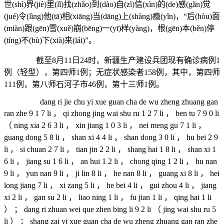
世(shì)界(jiè)里(lǐ)找(zhǎo)到(dào)自(zì)信(xìn)的(de)感(gǎn)觉
(jué)令(lìng)他(tā)相(xiāng)当(dāng)上(shàng)瘾(yǐn)，“后(hòu)面
(miàn)跟(gēn)雪(xuě)崩(bēng)一(yī)样(yàng)，根(gēn)本(běn)停
(tíng)不(bù)下(xià)来(lái)”。
截至8月11日24时，新疆生产建设兵团现有确诊病例1
例（轻型），第四师1例；无症状感染者158例，其中，第四师
111例，第八师石河子市46例，第十三师1例。
dang ri jie chu yi xue guan cha de wu zheng zhuang gan
ran zhe 9 1 7 li ， qi zhong jing wai shu ru 1 2 7 li ， ben tu 7 9 0 li
（ ning xia 2 6 3 li ， xin jiang 1 0 3 li ， nei meng gu 7 1 li ，
guang dong 5 8 li ， shan xi 4 4 li ， shan dong 3 0 li ， hu bei 2 9
li ， si chuan 2 7 li ， tian jin 2 2 li ， shang hai 1 8 li ， shan xi 1
6 li ， jiang su 1 6 li ， an hui 1 2 li ， chong qing 1 2 li ， hu nan
9 li ， yun nan 9 li ， ji lin 8 li ， he nan 8 li ， guang xi 8 li ， hei
long jiang 7 li ， xi zang 5 li ， he bei 4 li ， gui zhou 4 li ， jiang
xi 2 li ， gan su 2 li ， liao ning 1 li ， fu jian 1 li ， qing hai 1 li
） ； dang ri zhuan wei que zhen bing li 9 2 li （ jing wai shu ru 5
li ） ； shang zai yi xue guan cha de wu zheng zhuang gan ran zhe