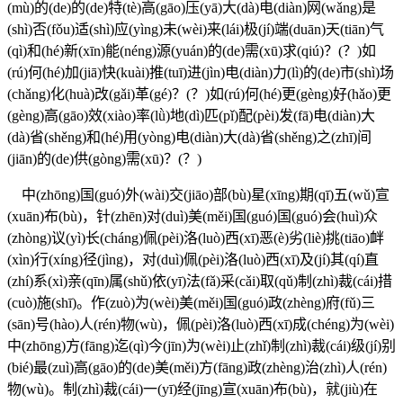
(mù)的(de)的(de)特(tè)高(gāo)压(yā)大(dà)电(diàn)网(wǎng)是
(shì)否(fǒu)适(shì)应(yìng)未(wèi)来(lái)极(jí)端(duān)天(tiān)气
(qì)和(hé)新(xīn)能(néng)源(yuán)的(de)需(xū)求(qiú)？(？)如
(rú)何(hé)加(jiā)快(kuài)推(tuī)进(jìn)电(diàn)力(lì)的(de)市(shì)场
(chǎng)化(huà)改(gǎi)革(gé)？(？)如(rú)何(hé)更(gèng)好(hǎo)更
(gèng)高(gāo)效(xiào)率(lǜ)地(dì)匹(pǐ)配(pèi)发(fā)电(diàn)大
(dà)省(shěng)和(hé)用(yòng)电(diàn)大(dà)省(shěng)之(zhī)间
(jiān)的(de)供(gòng)需(xū)？(？)
中(zhōng)国(guó)外(wài)交(jiāo)部(bù)星(xīng)期(qī)五(wǔ)宣
(xuān)布(bù)，针(zhēn)对(duì)美(měi)国(guó)国(guó)会(huì)众
(zhòng)议(yì)长(cháng)佩(pèi)洛(luò)西(xī)恶(è)劣(liè)挑(tiāo)衅
(xìn)行(xíng)径(jìng)，对(duì)佩(pèi)洛(luò)西(xī)及(jí)其(qí)直
(zhí)系(xì)亲(qīn)属(shǔ)依(yī)法(fǎ)采(cǎi)取(qǔ)制(zhì)裁(cái)措
(cuò)施(shī)。作(zuò)为(wèi)美(měi)国(guó)政(zhèng)府(fǔ)三
(sān)号(hào)人(rén)物(wù)，佩(pèi)洛(luò)西(xī)成(chéng)为(wèi)
中(zhōng)方(fāng)迄(qì)今(jīn)为(wèi)止(zhǐ)制(zhì)裁(cái)级(jí)别
(bié)最(zuì)高(gāo)的(de)美(měi)方(fāng)政(zhèng)治(zhì)人(rén)
物(wù)。制(zhì)裁(cái)一(yī)经(jīng)宣(xuān)布(bù)，就(jiù)在