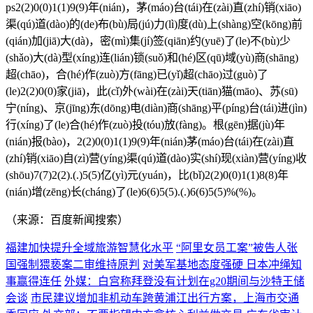
ps2(2)0(0)1(1)9(9)年(nián)，茅(máo)台(tái)在(zài)直(zhí)销(xiāo)
渠(qú)道(dào)的(de)布(bù)局(jú)力(lì)度(dù)上(shàng)空(kōng)前
(qián)加(jiā)大(dà)，密(mì)集(jí)签(qiān)约(yuē)了(le)不(bù)少
(shǎo)大(dà)型(xíng)连(lián)锁(suǒ)和(hé)区(qū)域(yù)商(shāng)
超(chāo)，合(hé)作(zuò)方(fāng)已(yǐ)超(chāo)过(guò)了
(le)2(2)0(0)家(jiā)，此(cǐ)外(wài)在(zài)天(tiān)猫(māo)、苏(sū)
宁(níng)、京(jīng)东(dōng)电(diàn)商(shāng)平(píng)台(tái)进(jìn)
行(xíng)了(le)合(hé)作(zuò)投(tóu)放(fàng)。根(gēn)据(jù)年
(nián)报(bào)，2(2)0(0)1(1)9(9)年(nián)茅(máo)台(tái)在(zài)直
(zhí)销(xiāo)自(zì)营(yíng)渠(qú)道(dào)实(shí)现(xiàn)营(yíng)收
(shōu)7(7)2(2).(.)5(5)亿(yì)元(yuán)，比(bǐ)2(2)0(0)1(1)8(8)年
(nián)增(zēng)长(cháng)了(le)6(6)5(5).(.)6(6)5(5)%(%)。
（来源：百度新闻搜索）
福建加快提升全域旅游智慧化水平
“阿里女员工案”被告人张
国强制猥亵案二审维持原判
对美军基地态度强硬 日本冲绳知
事赢得连任
外媒：白宫称拜登没有计划在g20期间与沙特王储
会谈
市民建议增加非机动车跨黄浦江出行方案，上海市交通