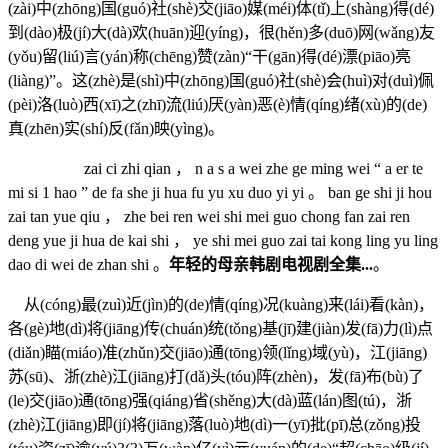
(zài)中(zhōng)国(guó)社(shè)交(jiāo)媒(méi)体(tǐ)上(shàng)得(dé)
到(dào)极(jí)大(dà)欢(huān)迎(yíng)，很(hěn)多(duō)网(wǎng)友
(yǒu)留(liú)言(yán)称(chēng)赞(zàn)“干(gān)得(dé)漂(piāo)亮
(liàng)”。这(zhè)是(shì)中(zhōng)国(guó)社(shè)会(huì)对(duì)佩
(pèi)洛(luò)西(xī)之(zhī)流(liú)厌(yàn)恶(è)情(qíng)绪(xù)的(de)
真(zhēn)实(shí)反(fǎn)映(yìng)。
‍ zai ci zhi qian ， n a s a wei zhe ge ming wei “ a er te
mi si 1 hao ” de fa she ji hua fu yu xu duo yi yi 。 ban ge shi ji hou
zai tan yue qiu ， zhe bei ren wei shi mei guo chong fan zai ren
deng yue ji hua de kai shi ， ye shi mei guo zai tai kong ling yu ling
dao di wei de zhan shi 。
年轻的母亲韩剧电视剧全集...
。
从(cóng)最(zuì)近(jìn)的(de)情(qíng)况(kuàng)来(lái)看(kàn)，
各(gè)地(dì)将(jiāng)传(chuán)统(tǒng)基(jī)建(jiàn)发(fā)力(lì)点
(diǎn)瞄(miáo)准(zhǔn)交(jiāo)通(tōng)领(lǐng)域(yù)，江(jiāng)
苏(sū)、浙(zhè)江(jiāng)打(dǎ)头(tóu)阵(zhèn)，发(fā)布(bù)了
(le)交(jiāo)通(tōng)强(qiáng)省(shěng)大(dà)蓝(lán)图(tú)，浙
(zhè)江(jiāng)即(jí)将(jiāng)落(luò)地(dì)一(yī)批(pī)总(zǒng)投