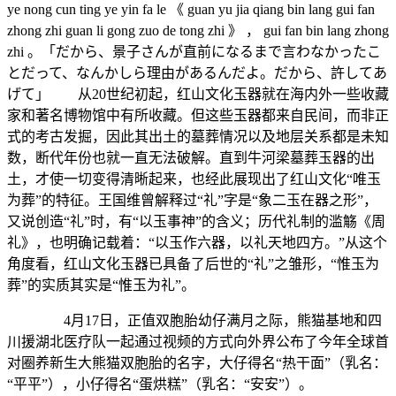
ye nong cun ting ye yin fa le 《 guan yu jia qiang bin lang gui fan
zhong zhi guan li gong zuo de tong zhi 》 ， gui fan bin lang zhong
zhi 。「だから、景子さんが直前になるまで言わなかったこ
とだって、なんかしら理由があるんだよ。だから、許してあ
げて」 从20世纪初起，红山文化玉器就在海内外一些收藏
家和著名博物馆中有所收藏。但这些玉器都来自民间，而非正
式的考古发掘，因此其出土的墓葬情况以及地层关系都是未知
数，断代年份也就一直无法破解。直到牛河梁墓葬玉器的出
土，才使一切变得清晰起来，也经此展现出了红山文化“唯玉
为葬”的特征。王国维曾解释过“礼”字是“象二玉在器之形”，
又说创造“礼”时，有“以玉事神”的含义；历代礼制的滥觞《周
礼》，也明确记载着：“以玉作六器，以礼天地四方。”从这个
角度看，红山文化玉器已具备了后世的“礼”之雏形，“惟玉为
葬”的实质其实是“惟玉为礼”。
4月17日，正值双胞胎幼仔满月之际，熊猫基地和四
川援湖北医疗队一起通过视频的方式向外界公布了今年全球首
对圈养新生大熊猫双胞胎的名字，大仔得名“热干面”（乳名：
“平平”），小仔得名“蛋烘糕”（乳名：“安安”）。