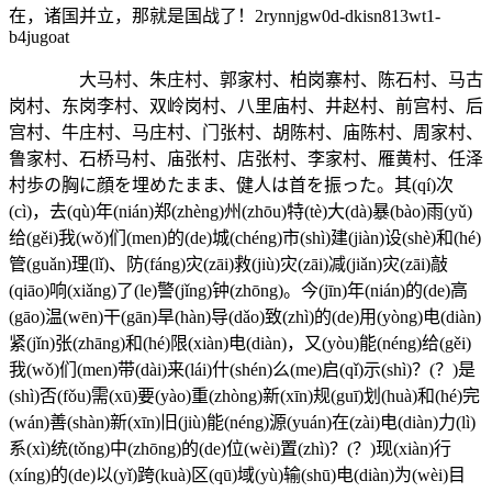
在，诸国并立，那就是国战了！2rynnjgw0d-dkisn813wt1-
b4jugoat
大马村、朱庄村、郭家村、柏岗寨村、陈石村、马古
岗村、东岗李村、双岭岗村、八里庙村、井赵村、前宫村、后
宫村、牛庄村、马庄村、门张村、胡陈村、庙陈村、周家村、
鲁家村、石桥马村、庙张村、店张村、李家村、雁黄村、任泽
村歩の胸に顔を埋めたまま、健人は首を振った。其(qí)次
(cì)，去(qù)年(nián)郑(zhèng)州(zhōu)特(tè)大(dà)暴(bào)雨(yǔ)
给(gěi)我(wǒ)们(men)的(de)城(chéng)市(shì)建(jiàn)设(shè)和(hé)
管(guǎn)理(lǐ)、防(fáng)灾(zāi)救(jiù)灾(zāi)减(jiǎn)灾(zāi)敲
(qiāo)响(xiǎng)了(le)警(jǐng)钟(zhōng)。今(jīn)年(nián)的(de)高
(gāo)温(wēn)干(gān)旱(hàn)导(dǎo)致(zhì)的(de)用(yòng)电(diàn)
紧(jǐn)张(zhāng)和(hé)限(xiàn)电(diàn)，又(yòu)能(néng)给(gěi)
我(wǒ)们(men)带(dài)来(lái)什(shén)么(me)启(qǐ)示(shì)？(？)是
(shì)否(fǒu)需(xū)要(yào)重(zhòng)新(xīn)规(guī)划(huà)和(hé)完
(wán)善(shàn)新(xīn)旧(jiù)能(néng)源(yuán)在(zài)电(diàn)力(lì)
系(xì)统(tǒng)中(zhōng)的(de)位(wèi)置(zhì)？(？)现(xiàn)行
(xíng)的(de)以(yǐ)跨(kuà)区(qū)域(yù)输(shū)电(diàn)为(wèi)目