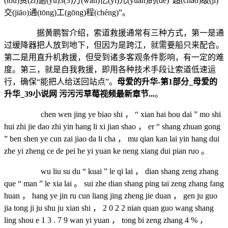
(tóu)资(zī)逾(yú)3(3)万(wàn)亿(yì)元(yuán)的(de)“超(chāo)级(jí)
交(jiāo)通(tōng)工(gōng)程(chéng)”。
据黄鹏智介绍，索道救援通常有三种方式，第一是通
过缓降器把人放到地下，但因为是跨江，就需要船只来配合。
第二是用直升机救援，但受到诸多客观条件影响，有一定的难
度。第三，就是自我救援，即用各种技术手段让索道低速运
行，确保“能把人给送回站点”。
母爱的升华-第1部分_母爱的
升华_39小说网 污污污草莓视频最新章节...
。
chen wen jing ye biao shi ， “ xian hai hou dai ” mo shi
hui zhi jie dao zhi yin hang li xi jian shao ， er “ shang zhuan gong
” ben shen ye cun zai jiao da li cha ， mu qian kan lai yin hang dui
zhe yi zheng ce de pei he yi yuan ke neng xiang dui pian ruo 。
wu liu su du “ kuai ” le qi lai ， dian shang zeng zhang
que “ man ” le xia lai 。 sui zhe dian shang ping tai zeng zhang fang
huan ， hang ye jin ru cun liang jing zheng jie duan ， gen ju guo
jia tong ji ju shu ju xian shi ， 2 0 2 2 nian quan guo wang shang
ling shou e 1 3 . 7 9 wan yi yuan ， tong bi zeng zhang 4 % ，