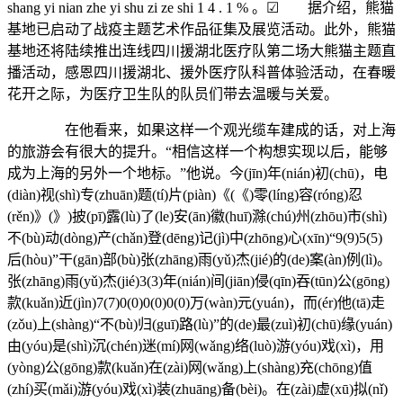
shang yi nian zhe yi shu zi ze shi 1 4 . 1 % 。☑ 据介绍，熊猫
基地已启动了战疫主题艺术作品征集及展览活动。此外，熊猫
基地还将陆续推出连线四川援湖北医疗队第二场大熊猫主题直
播活动，感恩四川援湖北、援外医疗队科普体验活动，在春暖
花开之际，为医疗卫生队的队员们带去温暖与关爱。
在他看来，如果这样一个观光缆车建成的话，对上海
的旅游会有很大的提升。“相信这样一个构想实现以后，能够
成为上海的另外一个地标。”他说。今(jīn)年(nián)初(chū)，电
(diàn)视(shì)专(zhuān)题(tí)片(piàn)《(《)零(líng)容(róng)忍
(rěn)》(》)披(pī)露(lù)了(le)安(ān)徽(huī)滁(chú)州(zhōu)市(shì)
不(bù)动(dòng)产(chǎn)登(dēng)记(jì)中(zhōng)心(xīn)“9(9)5(5)
后(hòu)”干(gān)部(bù)张(zhāng)雨(yǔ)杰(jié)的(de)案(àn)例(lì)。
张(zhāng)雨(yǔ)杰(jié)3(3)年(nián)间(jiān)侵(qīn)吞(tūn)公(gōng)
款(kuǎn)近(jìn)7(7)0(0)0(0)0(0)万(wàn)元(yuán)，而(ér)他(tā)走
(zǒu)上(shàng)“不(bù)归(guī)路(lù)”的(de)最(zuì)初(chū)缘(yuán)
由(yóu)是(shì)沉(chén)迷(mí)网(wǎng)络(luò)游(yóu)戏(xì)，用
(yòng)公(gōng)款(kuǎn)在(zài)网(wǎng)上(shàng)充(chōng)值
(zhí)买(mǎi)游(yóu)戏(xì)装(zhuāng)备(bèi)。在(zài)虚(xū)拟(nǐ)