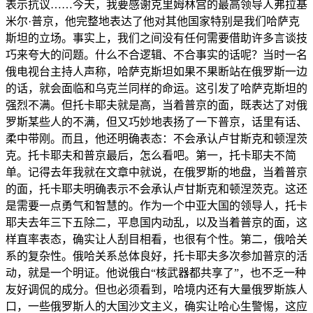
表示抗议……今天，我要感谢克里姆林宫的最高领导人弗拉基
米尔·普京，他完整地表达了他对其他国家特别是我们哈萨克
斯坦的立场。事实上，我们之间没有任何需要借助许多言谈技
巧来夸大的问题。什么不合逻辑、不合事实的话呢？当时一名
俄电视台主持人声称，哈萨克斯坦如果不果断站在俄罗斯一边
的话，就会面临和乌克兰同样的命运。这引发了哈萨克斯坦的
强烈不满。但托卡耶夫就是高，当着普京的面，既表达了对俄
罗斯某些人的不满，但又巧妙地表扬了一下普京，话里有话、
柔中带刚。而且，他还明确表态：不会承认卢甘斯克和顿涅茨
克。托卡耶夫和普京最后，怎么看吧。第一，托卡耶夫不简
单。记得去年我就在文章中就说，在俄罗斯的地盘，当着普京
的面，托卡耶夫明确表示不会承认卢甘斯克和顿涅茨克。这还
是需要一点勇气和智慧的。作为一个中亚大国的领导人，托卡
耶夫去年三下五除二，平息国内动乱，以及当着普京的面，这
样直率表态，确实让人刮目相看，也很有个性。第二，俄哈关
系的复杂性。俄哈关系总体良好，托卡耶夫多次参加普京的活
动，就是一个明证。他说俄白“核武器都共享了”，也不乏一种
友好调侃的成分。但也必须看到，哈境内还有大量俄罗斯族人
口，一些俄罗斯人的大国沙文主义，确实让哈心生警惕，这应