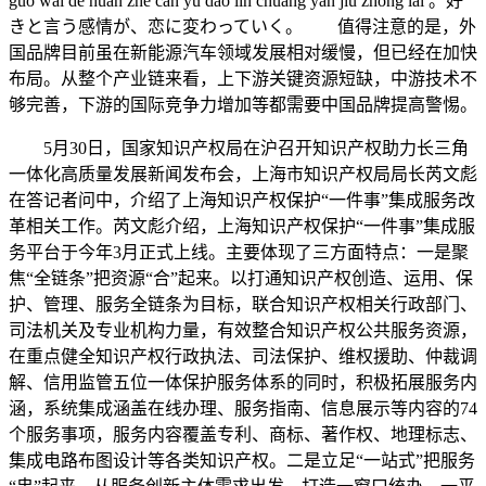
guo wai de huan zhe can yu dao lin chuang yan jiu zhong lai 。好
きと言う感情が、恋に変わっていく。 值得注意的是，外
国品牌目前虽在新能源汽车领域发展相对缓慢，但已经在加快
布局。从整个产业链来看，上下游关键资源短缺，中游技术不
够完善，下游的国际竞争力增加等都需要中国品牌提高警惕。
5月30日，国家知识产权局在沪召开知识产权助力长三角
一体化高质量发展新闻发布会，上海市知识产权局局长芮文彪
在答记者问中，介绍了上海知识产权保护“一件事”集成服务改
革相关工作。芮文彪介绍，上海知识产权保护“一件事”集成服
务平台于今年3月正式上线。主要体现了三方面特点：一是聚
焦“全链条”把资源“合”起来。以打通知识产权创造、运用、保
护、管理、服务全链条为目标，联合知识产权相关行政部门、
司法机关及专业机构力量，有效整合知识产权公共服务资源，
在重点健全知识产权行政执法、司法保护、维权援助、仲裁调
解、信用监管五位一体保护服务体系的同时，积极拓展服务内
涵，系统集成涵盖在线办理、服务指南、信息展示等内容的74
个服务事项，服务内容覆盖专利、商标、著作权、地理标志、
集成电路布图设计等各类知识产权。二是立足“一站式”把服务