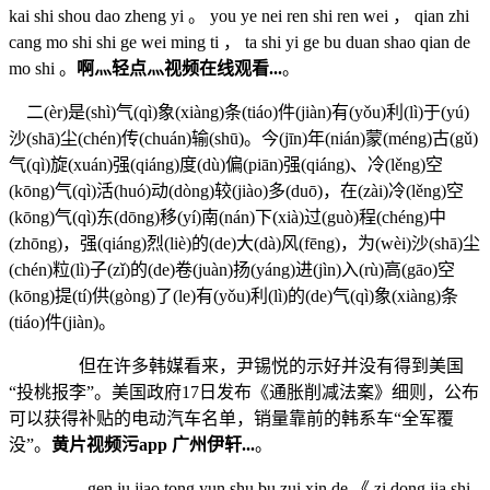
kai shi shou dao zheng yi 。 you ye nei ren shi ren wei ， qian zhi
cang mo shi shi ge wei ming ti ， ta shi yi ge bu duan shao qian de
mo shi 。
啊灬轻点灬视频在线观看...
。
二(èr)是(shì)气(qì)象(xiàng)条(tiáo)件(jiàn)有(yǒu)利(lì)于(yú)
沙(shā)尘(chén)传(chuán)输(shū)。今(jīn)年(nián)蒙(méng)古(gǔ)
气(qì)旋(xuán)强(qiáng)度(dù)偏(piān)强(qiáng)、冷(lěng)空
(kōng)气(qì)活(huó)动(dòng)较(jiào)多(duō)，在(zài)冷(lěng)空
(kōng)气(qì)东(dōng)移(yí)南(nán)下(xià)过(guò)程(chéng)中
(zhōng)，强(qiáng)烈(liè)的(de)大(dà)风(fēng)，为(wèi)沙(shā)尘
(chén)粒(lì)子(zǐ)的(de)卷(juàn)扬(yáng)进(jìn)入(rù)高(gāo)空
(kōng)提(tí)供(gòng)了(le)有(yǒu)利(lì)的(de)气(qì)象(xiàng)条
(tiáo)件(jiàn)。
但在许多韩媒看来，尹锡悦的示好并没有得到美国
“投桃报李”。美国政府17日发布《通胀削减法案》细则，公布
可以获得补贴的电动汽车名单，销量靠前的韩系车“全军覆
没”。
黄片视频污app 广州伊轩...
。
gen ju jiao tong yun shu bu zui xin de 《 zi dong jia shi