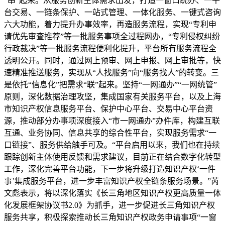
“串”起来。从服务创新主体需求出发，打造一窗口统办、一平
台交易、一链条保护、一站式管理、一体化服务、一键式咨询
六大功能，着力提升办事效率，再造服务流程，实现“专利申
请优先审查推荐”等一批服务事项全过程网办，“专利侵权纠纷
行政裁决”等一批服务流程便利化提升，平台所有服务流程全
透明公开。同时，通过网上预审、网上申报、网上审批等，快
速精准推送服务，实现从“人找服务”向“服务找人”的转变。三
是依托“信息化”把需求“联”起来。坚持“一网通办”“一网统管”
原则，深化数据治理攻坚，集成国家有关服务平台，以及上海
市知识产权信息服务平台、保护中心平台、交易中心平台资
源，推动部分办事项深度接入“市一网通办”办件库，构建互联
互通、业务协同、信息共享的综合性平台，实现服务需求“一
口链接”、服务供给触手可及。“平台启用以来，我们也在持续
跟踪创新主体使用反馈和需求建议，目前正在结合数字化转型
工作，深化完善平台功能，下一步将升级打造知识产权‘一件
事’集成服务平台，进一步丰富知识产权全链条服务场景。”芮
文彪表示，将以深化落实《长三角地区知识产权更高质量一体
化发展框架协议书2.0》为抓手，进一步促进长三角知识产权
服务共享，积极探索推动长三角知识产权政务申请事项“一窗