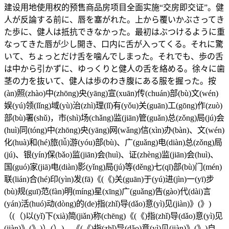
建设用地使用权的预售商品房项目全面实施“交房即交证”。健
人が反論する前に、唇を塞がれた。上から覆いかぶさってき
た歩に、健人は抵抗できなかった。最初はぶつけるように重
なってきた唇が少し開き、口内に舌が入ってくる。それに驚
いて、ちょっとだけ舌を噛んでしまった。それでも、歩の舌
は中から引かずに、ゆっくりと健人の舌を絡める。徐々に歯
茎の力を抜いて、健人は歩のわき腹にある服を握った。按
(àn)照(zhào)中(zhōng)央(yāng)宣(xuān)传(chuán)部(bù)文(wén)
娱(yú)领(lǐng)域(yù)治(zhì)理(lǐ)有(yǒu)关(guān)工(gōng)作(zuò)
部(bù)署(shǔ)，市(shì)场(chǎng)监(jiān)管(guǎn)总(zǒng)局(jú)会
(huì)同(tóng)中(zhōng)央(yāng)网(wǎng)信(xìn)办(bàn)、文(wén)
化(huà)和(hé)旅(lǚ)游(yóu)部(bù)、广(guǎng)电(diàn)总(zǒng)局
(jú)、银(yín)保(bǎo)监(jiān)会(huì)、证(zhèng)监(jiān)会(huì)、
国(guó)家(jiā)电(diàn)影(yǐng)局(jú)等(děng)七(qī)部(bù)门(mén)
联(lián)合(hé)印(yìn)发(fā)《(《)关(guān)于(yú)进(jìn)一(yī)步
(bù)规(guī)范(fàn)明(míng)星(xīng)广(guǎng)告(gào)代(dài)言
(yán)活(huó)动(dòng)的(de)指(zhǐ)导(dǎo)意(yì)见(jiàn)》(》)
（(（)以(yǐ)下(xià)简(jiǎn)称(chēng)《(《)指(zhǐ)导(dǎo)意(yì)见
(jiàn)》(》)）(）)，《(《)指(zhǐ)导(dǎo)意(yì)见(jiàn)》(》)自