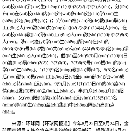
(zài)校(xiào)学(xué)生(shēng)1(1)0(0)2(2)2(2)7(7)人(rén)，分(fēn)
布(bù)在(zài)校(xiào)内(nèi)外(wài)多(duō)处(chù)学(xué)生
(shēng)公(gōng)寓(yù)；(；)学(xué)校(xiào)的(de)教(jiào)职(zhí)
工(gōng)人(rén)数(shù)共(gòng)计(jì)2(2)8(8)1(1)4(4)人(rén)，在
(zài)校(xiào)教(jiào)职(zhí)工(gōng)人(rén)数(shù)1(1)0(0)2(2)8(8)
人(rén)。涉(shè)疫(yì)学(xué)生(shēng)所(suǒ)在(zài)的
(de)3(3)6(6)号(hào)楼(lóu)共(gòng)有(yǒu)4(4)8(8)8(8)名(míng)学
(xué)生(shēng)入(rù)住(zhù)，截(jié)至(zhì)9(9)月(yuè)1(1)0(0)日
(rì)凌(líng)晨(chén)2(2)：3(3)0(0)，3(3)6(6)号(hào)楼(lóu)的(de)
学(xué)生(shēng)、1(1)9(9)名(míng)教(jiào)师(shī)、5(5)名(míng)
后(hòu)勤(qín)员(yuán)工(gōng)已(yǐ)全(quán)部(bù)完(wán)成
(chéng)转(zhuǎn)运(yùn)。9(9)月(yuè)1(1)1(1)日(rì)的(de)疫(yì)
情(qíng)发(fā)布(bù)会(huì)上(shàng)，李(lǐ)众(zhòng)介(jiè)绍
(shào)，又(yòu)陆(lù)续(xù)转(zhuǎn)运(yùn)1(1)5(5)1(1)名
(míng)师(shī)生(shēng)至(zhì)集(jí)中(zhōng)隔(gé)离(lí)点
(diǎn)。
来源：环球网【环球网报道】今年8月22日至8月24日，金
砖国家领导人峰会将在南非约翰内斯堡举行。据路透社5月31