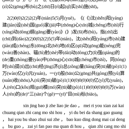
(zì)公(gōng)布(bù)之(zhī)日(rì)起(qǐ)实(shí)施(shī)。
2(2)0(0)2(2)2(2)年(nián)5(5)月(yuè)，《(《)沈(shěn)阳(yáng)
建(jiàn)设(shè)国(guó)家(jiā)中(zhōng)心(xīn)城(chéng)市(shì)行
(xíng)动(dòng)纲(gāng)要(yào)》(》)发(fā)布(bù)，指(zhǐ)出
(chū)到(dào)2(2)0(0)2(2)5(5)年(nián)，沈(shěn)阳(yáng)市(shì)建
(jiàn)成(chéng)东(dōng)北(běi)地(dì)区(qū)功(gōng)能(néng)完
(wán)善(shàn)、辐(fú)射(shè)带(dài)动(dòng)力(lì)强(qiáng)的
(de)重(zhòng)要(yào)中(zhōng)心(xīn)城(chéng)市(shì)，同(tóng)
时(shí)提(tí)出(chū)经(jīng)济(jì)总(zǒng)量(liáng)突(tū)破(pò)1(1)
万(wàn)亿(yì)元(yuán)，一(yī)般(bān)公(gōng)共(gòng)预(yù)算
(suàn)收(shōu)入(rù)突(tū)破(pò)1(1)0(0)0(0)0(0)亿(yì)元(yuán)，
人(rén)口(kǒu)规(guī)模(mó)突(tū)破(pò)1(1)0(0)0(0)0(0)万(wàn)
人(rén)的(de)“三(sān)个(gè)一(yī)”目(mù)标(biāo)。
xin jing bao ji zhe liao jie dao ， mei ri you xian zai kai
chuang qian zhi cang mo shi hou ， yi du bei da shang gao guang
， hai you bu shao zhui sui zhe ， bao kuo ding dong mai cai deng
。 bu guo ， zai yi fan pao ma quan di hou ， qian zhi cang mo shi