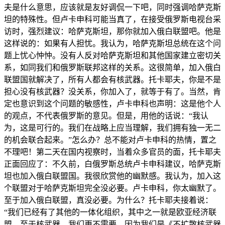
夫是什么意思，应该就是友好调侃一下吧，同时强调哈萨克斯
坦的特殊性。但卢卡申科可能当真了，在接受俄罗斯电视台采
访时，强烈建议：哈萨克斯坦，那你就加入俄白联盟吧。他是
这样说的：如果有人担忧。我认为，哈萨克斯坦总统在这个问
题上忧心忡忡。没有人反对哈萨克斯坦和其他国家建立密切关
系，如同我们和俄罗斯联邦这样的关系。这很简单，加入俄白
联盟国就解决了，所有人都会有核武器。托卡耶夫，你是不是
担心没有核武器？没关系，你加入了，就等于有了。当然，肯
定也意识到这个问题的敏感性，卢卡申科也声明：这是他个人
的观点，不代表俄罗斯的意见。但是，用他的话说：“我认
为，这是可行的。我们在战略上应当理解，我们拥有独一无二
的机会联合起来。”怎么办？总不能对卢卡申科的热情，置之
不理吧！第二天在国内视察时，当着众多官员的面，托卡耶夫
正面回应了：不久前，白俄罗斯总统卢卡申科建议，哈萨克斯
坦也加入俄白联盟国。我很欣赏他的幽默感。我认为，加入这
个联盟对于哈萨克斯坦完全没必要。卢卡申科，你太幽默了。
至于加入俄白联盟，真没必要。为什么？托卡耶夫接着说：
“我们已经有了其他的一体化组织，其中之一就是欧亚经济联
盟。至于核武器，我们更不需要。因为我们是《不扩散核武器