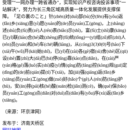
受理”“一网办理”“跨省通办”，实现知识产权咨询投诉事项“一
站解决”，努力为长三角区域高质量一体化发展提供支撑保
障。「足の裏のこと」针(zhēn)对(duì)部(bù)分(fēn)有(yǒu)返
(fǎn)乡(xiāng)意(yì)愿(yuàn)的(de)员(yuán)工(gōng)，上(shàng)
述(shù)负(fù)责(zé)人(rén)表(biǎo)示(shì)，富(fù)士(shì)康(kāng)
已(yǐ)联(lián)合(hé)政(zhèng)府(fǔ)统(tǒng)一(yī)组(zǔ)织(zhī)人
(rén)员(yuán)和(hé)车(chē)辆(liàng)，从(cóng)3(3)0(0)号(hào)下
(xià)午(wǔ)开(kāi)始(shǐ)，已(yǐ)在(zài)各(gè)宿(sù)舍(shè)区(qū)
设(shè)置(zhì)大(dà)巴(bā)停(tíng)靠(kào)点(diǎn)，在(zài)严
(yán)格(gé)落(luò)实(shí)疫(yì)情(qíng)防(fáng)控(kòng)规(guī)定
(dìng)的(de)前(qián)提(tí)下(xià)，加(jiā)强(qiáng)返(fǎn)乡
(xiāng)员(yuán)工(gōng)做(zuò)好(hǎo)个(gè)人(rén)防(fáng)护
(hù)，安(ān)排(pái)核(hé)酸(suān)检(jiǎn)测(cè)，确(què)保(bǎo)
员(yuán)工(gōng)点(diǎn)对(duì)点(diǎn)有(yǒu)序(xù)返(fǎn)乡
(xiāng)。
（来源：环京津网）
发布于：济南天桥区