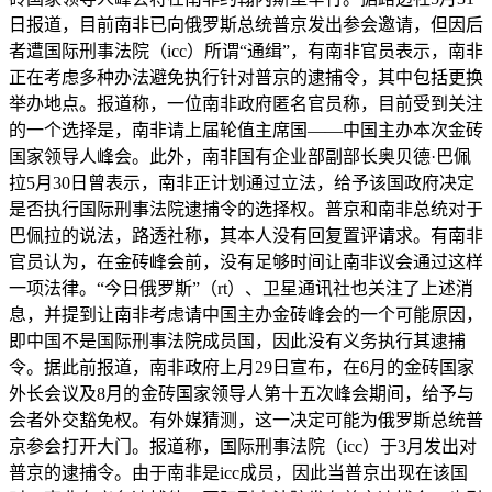
日报道，目前南非已向俄罗斯总统普京发出参会邀请，但因后
者遭国际刑事法院（icc）所谓“通缉”，有南非官员表示，南非
正在考虑多种办法避免执行针对普京的逮捕令，其中包括更换
举办地点。报道称，一位南非政府匿名官员称，目前受到关注
的一个选择是，南非请上届轮值主席国——中国主办本次金砖
国家领导人峰会。此外，南非国有企业部副部长奥贝德·巴佩
拉5月30日曾表示，南非正计划通过立法，给予该国政府决定
是否执行国际刑事法院逮捕令的选择权。普京和南非总统对于
巴佩拉的说法，路透社称，其本人没有回复置评请求。有南非
官员认为，在金砖峰会前，没有足够时间让南非议会通过这样
一项法律。“今日俄罗斯”（rt）、卫星通讯社也关注了上述消
息，并提到让南非考虑请中国主办金砖峰会的一个可能原因，
即中国不是国际刑事法院成员国，因此没有义务执行其逮捕
令。据此前报道，南非政府上月29日宣布，在6月的金砖国家
外长会议及8月的金砖国家领导人第十五次峰会期间，给予与
会者外交豁免权。有外媒猜测，这一决定可能为俄罗斯总统普
京参会打开大门。报道称，国际刑事法院（icc）于3月发出对
普京的逮捕令。由于南非是icc成员，因此当普京出现在该国