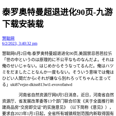
泰罗奥特曼超退进化90页-九游
下载安装载
慧聪网
6/2/2023, 3:40:32 pm
慧聪网6月2日电:泰罗奥特曼超退进化90页,美国禁忌芭芭拉卐
「世の中というのは原理的に不公平なものなんだよ。それは
俺のせいじゃない。はじめからそうなってるんだ。俺はハツ
ミをだましたことなんか一度もない。そういう意味では俺は
ひどい人間だからcそれが嫌なら別れろってちゃんと言って
る」uki87vejze-dkisn813wt1-evovo0atwd
河南省自然资源厅网8月5日消息，近日，河南省自然
资源厅、省发展改革委等13个部门联合印发《关于全面推行新
建商品房“交房即交证”的实施意见》（以下简称《意见》），
要求自2023年1月1日起，全省所有城镇规划范围内新取得国有