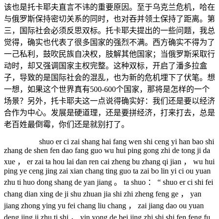
该也是托卡耶夫直言不讳的重要原因。至于乌克兰危机，哈在
与俄罗斯保持密切关系的同时，也对吞并领土保持了距离。第
三，国际社会必须反思双标。托卡耶夫提出的一些问题，我总
觉得，确实也代表了很多国家的强烈不满。西方确实不得为了
一己私利，鼓吹民族自决权，肢解其他国家；当俄罗斯采取行
动时，却又强调国家主权完整。这种双标，开启了潘多拉盒
子，导致的是国际社会的混乱，也为新的危机埋下了伏笔。想
一想，如果这个世界真有500-600个国家，那将是怎样的一个
场景？另外，托卡耶夫这一点说得确实好：我们还是要以经济
合作为中心。发展是硬道理，还是要拼经济，打来打去，总是
老百姓最倒霉，你们还是就别打了。
shuo er ci zai shang hai fang wen shi ceng yi han bao shi
zhang de shen fen dao fang guo wu hui ping gong zhi de tong ji da
xue ， er zai ta hou lai dan ren cai zheng bu zhang qi jian ， wu hui
ping ye ceng jing zai xian chang ting guo ta zai bo lin yi ci ou yuan
zhu ti huo dong shang de yan jiang 。 ta shuo ： “ shuo er ci shi fei
chang dian xing de ji shu zhuan jia shi zhi zheng feng ge ， yan
jiang zhong ying yu fei chang liu chang ， zai jiang dao ou yuan
deng jing ji zhu ti shi ， yin yong de bei jing zhi shi shi fen feng fu