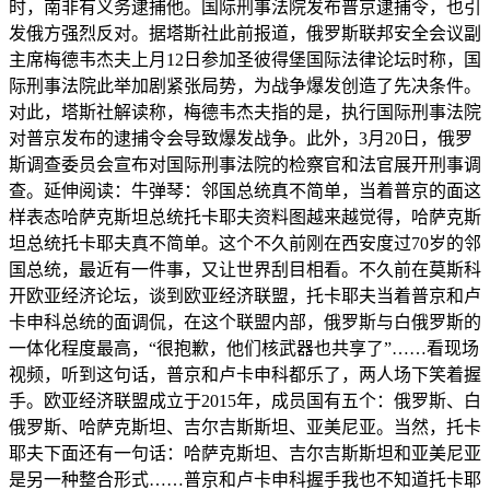
时，南非有义务逮捕他。国际刑事法院发布普京逮捕令，也引
发俄方强烈反对。据塔斯社此前报道，俄罗斯联邦安全会议副
主席梅德韦杰夫上月12日参加圣彼得堡国际法律论坛时称，国
际刑事法院此举加剧紧张局势，为战争爆发创造了先决条件。
对此，塔斯社解读称，梅德韦杰夫指的是，执行国际刑事法院
对普京发布的逮捕令会导致爆发战争。此外，3月20日，俄罗
斯调查委员会宣布对国际刑事法院的检察官和法官展开刑事调
查。延伸阅读：牛弹琴：邻国总统真不简单，当着普京的面这
样表态哈萨克斯坦总统托卡耶夫资料图越来越觉得，哈萨克斯
坦总统托卡耶夫真不简单。这个不久前刚在西安度过70岁的邻
国总统，最近有一件事，又让世界刮目相看。不久前在莫斯科
开欧亚经济论坛，谈到欧亚经济联盟，托卡耶夫当着普京和卢
卡申科总统的面调侃，在这个联盟内部，俄罗斯与白俄罗斯的
一体化程度最高，“很抱歉，他们核武器也共享了”……看现场
视频，听到这句话，普京和卢卡申科都乐了，两人场下笑着握
手。欧亚经济联盟成立于2015年，成员国有五个：俄罗斯、白
俄罗斯、哈萨克斯坦、吉尔吉斯斯坦、亚美尼亚。当然，托卡
耶夫下面还有一句话：哈萨克斯坦、吉尔吉斯斯坦和亚美尼亚
是另一种整合形式……普京和卢卡申科握手我也不知道托卡耶