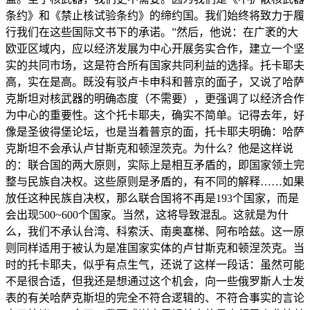
条约》和《禁止核试验条约》的缔约国。我们始终将致力于履
行我们在这些国际文书下的承诺。”然后，他说：在广袤的大
欧亚区域内，应以经济发展为中心开展务实合作，建立一个坚
实的共同市场，这是符合所有国家共同利益的选择。托卡耶夫
高，实在是高。既没有驳卢卡申科和普京的面子，又说了哈萨
克斯坦对核武器的明确态度（不需要），更强调了以经济合作
为中心的重要性。这个托卡耶夫，确实不简单。记得去年，好
像是圣彼得堡论坛，也是当着普京的面，托卡耶夫明确：哈萨
克斯坦不会承认卢甘斯克和顿涅茨克。为什么？他是这样说
的：联合国的两大原则，实际上是相互矛盾的，即国家领土完
整与民族自决权。这些原则是矛盾的，有不同的解释……如果
放任这种民族自决权，那么联合国将不再是193个国家，而是
会出现500~600个国家。当然，这将导致混乱。这就是为什
么，我们不承认台湾、科索沃、南奥塞梯、阿布哈兹。这一原
则同样适用于被认为是准国家实体的卢甘斯克和顿涅茨克。当
时的托卡耶夫，似乎有点生气，还说了这样一段话：虽然可能
不是很合适，但我还是想通过这个机会，向一些俄罗斯人士发
表的有关哈萨克斯坦的完全不符合逻辑的、不符合事实的言论