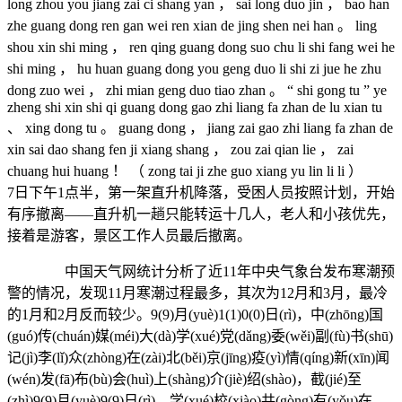
中国天气网统计分析了近11年中央气象台发布寒潮预
警的情况，发现11月寒潮过程最多，其次为12月和3月，最冷
的1月和2月反而较少。9(9)月(yuè)1(1)0(0)日(rì)，中(zhōng)国
(guó)传(chuán)媒(méi)大(dà)学(xué)党(dǎng)委(wěi)副(fù)书(shū)
记(jì)李(lǐ)众(zhòng)在(zài)北(běi)京(jīng)疫(yì)情(qíng)新(xīn)闻
(wén)发(fā)布(bù)会(huì)上(shàng)介(jiè)绍(shào)，截(jié)至
(zhì)9(9)月(yuè)9(9)日(rì)，学(xué)校(xiào)共(gòng)有(yǒu)在