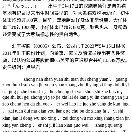
。 ”「んっ……」 出生于3月17日的双胞胎幼仔是自熊猫
基地有记录以来出生时间最早的一对大熊猫双胞胎幼仔，初生
体重均超过100克。目前，双胞胎幼仔身体非常健康，大仔体
重已超过1000克，小仔体重已超过800克，颜色也从一身粉嫩
逐渐变成了大熊猫标志性的黑白两色。
汇丰控股（00005）公布，公司已于2023年5月15日根据
2011年汇丰股份计划，向董事、僱员及前僱员授出有条件奖
励，以认购公司每股面值0.5美元的普通股合共约133.49万股。
责任编辑：卢昱君
zhong nan shan yuan shi tuan dui cheng yuan 、 guang
zhou hu xi suo yan jiu yuan yuan zhang zhu li yang zi feng dui di yi
cai jing ji zhe biao shi ， lin chuang shi yan shou shi zhe bu zu ，
que shi hui gei zhong yi yao jie xia lai de kang yi lin chuang yan jiu
zao cheng hen da zhi yue 。 er wei liao jie jue zhe yang de kun jing
， gai tuan dui mu qian you liang ge chu bu de xiang fa ， yi shi
xian jian li dong wu mo xing ， zai dong wu mo xing shang xian jin
xing yan zheng ； er shi ji ji lian xian guo wai ， zheng qu rang