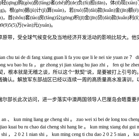
iǎn)轻(qīng)购(gòu)房(fáng)者(zhě)的(de)负(fù)担(dān)，体(tǐ)现(xiàn
ng)。根(gēn)据(jù)计(jì)算(suàn)，若(ruò)贷(dài)款(kuǎn)金(jīn)额(é)
)，首(shǒu)套(tào)房(fáng)公(gōng)积(jī)金(jīn)贷(dài)款(kuǎn)利(lì)率
.)9(9)5(5)万(wàn)元(yuán)。
，受全球气候变化及当地经济开发活动的影响比较大。他实
 tai de di fang xiang guan li fa you que li le nei xie yuan ze ？ di yi 
eng dong wu bao hu fa ， ge zhong yi jian xiang hu jiao zhi ， f
契，根本就是无稽之谈，所以这个“默契”说，是要被打上引号
线确认。解放军东部战区已经以连续一周的高质量高水准演训，
部长此次访问，进一步落实中澳两国领导人巴厘岛会晤重要共
kun ming liang ge cheng shi 。 zuo wei xi bei de long tou cheng shi
iao kuai bu ru chao dai cheng shi hang lie 。 kun ming xiang dui gui m
e shi ， 2 0 2 1 nian shi ， kun ming ceng ti chu dao 2 0 2 5 nian ， ku