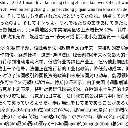
n shi ， 2 0 2 1 nian di ， kun ming chang zhu ren kou wei 8 4 6 . 3 wan
ou gui mo yi zhi wen bu zeng zhang ， ju bei chong ji qian 
ね。そして私ももう癒されたんだと思ってたのね。結婚して六
ゃったのよ。そしてボンッよ。それで私たちの築きあげてきたも
数据显示，京津冀地区火车票搜索量较上周增长36.12%，其中北
示，如果政策允许，能趁着“五一”去天津或者河北小范围游览一下是
凡尔赛宫举办，该峰会是法国政府自2018年来一直推动的高层
个工作岗位。路透社称，这是“选择法国”峰会创办6年来收获最大
力转移到推动电动汽车、低碳行业等绿色产业上，扭转他此前因
放出一个信号，法国正在推行新的工业化政策，降低劳动成本，
人讨论了法国吸引外国投资的政策和未来法国对电动车、能源领
多可生产50万辆电动汽车。特斯拉还表示，由于美国《通胀削
克龙上周表示，将针对满足低碳要求的、在欧洲本土生产的电动
8个投资项目。马克龙12日宣布，法国欧安诺公司将与中国厦
ているようだ。歩は無理をしてまで笑うことがあるから、それが不安だった
g)率(lǜ)保(bǎo)持(chí)在(zài)2(2)%(%)，那(nà)么(me)累(lèi)计(jì)增(z
ng)长(cháng)率(lǜ)能(néng)达(dá)到(dào)5(5)%(%)，那(nà)么(me)累(lè
n)度(dù)尼(ní)西(xī)亚(yà)三(sān)国(guó)的(de)g(g)d(d)p(p)总(zǒng