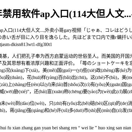
用软件ap入口(114大但人文..
p入口(114大但人文...,外卖小哥gary视频「じゃぁ、コレ
赤い舌が目に入り目を逸らした。先ほどまで口内で撸г螭扦い
n813wt1-dfg3l0t1
人们把孔子奉为西方启蒙运动的世俗圣人。而美国的开国元勋
想有着浓厚兴趣和正面评价。「苺のショートケーキを窓から放り投げること
ng)况(kuàng)下(xià)，美(měi)国(guó)一(yī)些(xiē)政(zhèng)客(kè)为(
shǒu)段(duàn)，花(huā)样(yàng)百(bǎi)出(chū)。这(zhè)不(bù)，美(mě
在(zài)上(shàng)任(rèn)以(yǐ)来(lái)首(shǒu)次(cì)有(yǒu)关(guān)国(
威(wēi)胁(xié)”，还(hái)宣(xuān)称(chēng)要(yào)为(wèi)此(cǐ)展(zhǎ
(wèi)到(dào)位(wèi)，只(zhī)有(yǒu)北(běi)碚(bèi)区(qū)的(de)消(x
ì)，蒋(jiǎng)强(qiáng)和(hé)许(xǔ)多(duō)市(shì)民(mín)自(zì)发(f
i fu xian zhang gan yuan bei shang ren “ wei lie ” huo xing san nian 