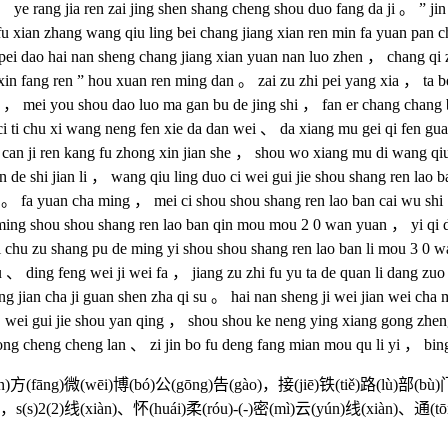
 ， ye rang jia ren zai jing shen shang cheng shou duo fang da ji 。 ” ji
fu xian zhang wang qiu ling bei chang jiang xian ren min fa yuan pan c
ei dao hai nan sheng chang jiang xian yuan nan luo zhen ， chang qi z
xin fang ren ” hou xuan ren ming dan 。 zai zu zhi pei yang xia ， ta b
a ， mei you shou dao luo ma gan bu de jing shi ， fan er chang chang
ci ti chu xi wang neng fen xie da dan wei 、 da xiang mu gei qi fen gu
e can ji ren kang fu zhong xin jian she ， shou wo xiang mu di wang qiu 
an de shi jian li ， wang qiu ling duo ci wei gui jie shou shang ren lao
n 。 fa yuan cha ming ， mei ci shou shou shang ren lao ban cai wu shi 
 ming shou shou shang ren lao ban qin mou mou 2 0 wan yuan ， yi qi di
chu zu shang pu de ming yi shou shou shang ren lao ban li mou 3 0 wa
u 、 ding feng wei ji wei fa ， jiang zu zhi fu yu ta de quan li dang zuo
ng jian cha ji guan shen zha qi su 。 hai nan sheng ji wei jian wei cha
wei gui jie shou yan qing ， shou shou ke neng ying xiang gong zheng z
 gong cheng cheng lan 、 zi jin bo fu deng fang mian mou qu li yi ， bin
n)方(fāng)微(wēi)博(bó)公(gōng)告(gào)，接(jiē)铁(tiě)路(lù)部(bù)
rì)，s(s)2(2)线(xiàn)、怀(huái)柔(róu)-(-)密(mì)云(yún)线(xiàn)、通