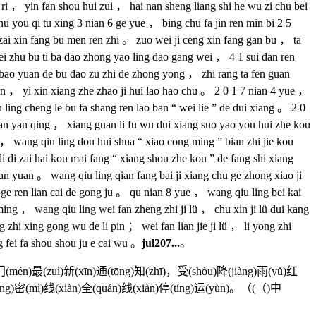
n ri ， yin fan shou hui zui ， hai nan sheng liang shi he wu zi chu bei
hu you qi tu xing 3 nian 6 ge yue ， bing chu fa jin ren min bi 2 5
ai xin fang bu men ren zhi 。 zuo wei ji ceng xin fang gan bu ， ta
ei zhu bu ti ba dao zhong yao ling dao gang wei ， 4 1 sui dan ren
 bao yuan de bu dao zu zhi de zhong yong ， zhi rang ta fen guan
an ， yi xin xiang zhe zhao ji hui lao hao chu 。 2 0 1 7 nian 4 yue ，
ling cheng le bu fa shang ren lao ban “ wei lie ” de dui xiang 。 2 0
 ban yan qing ， xiang guan li fu wu dui xiang suo yao you hui zhe kou
， wang qiu ling dou hui shua “ xiao cong ming ” bian zhi jie kou
 di zai hai kou mai fang “ xiang shou zhe kou ” de fang shi xiang
n yuan 。 wang qiu ling qian fang bai ji xiang chu ge zhong xiao ji
 ge ren lian cai de gong ju 。 qu nian 8 yue ， wang qiu ling bei kai
 ming ， wang qiu ling wei fan zheng zhi ji lü ， chu xin ji lü dui kang
hi xing gong wu de li pin ； wei fan lian jie ji lü ， li yong zhi
g fei fa shou shou ju e cai wu 。
jul207...
。
门(mén)最(zuì)新(xīn)通(tōng)知(zhī)，受(shòu)降(jiàng)雨(yǔ)红
(tōng)密(mì)线(xiàn)全(quán)线(xiàn)停(tíng)运(yùn)。（(（)中