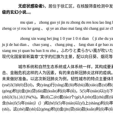
无症状感染者5
，居住于徐汇区，在核酸筛查检测中发
级的玄幻小说...
。
mu qian ， zhong guo yi jin ru zhong du ren kou lao ling hua sh
zheng ce yi rou ke gang 、 qi ye an zhao mai fang shi chang gui ze 
zhong xin wang bei jing 1 0 yue 1 0 ri dian （ ji zhe du yan ） jin
ju ji de hai dian 、 chao yang 、 chang ping 、 fang shan 4 ge bao zu 
xiang mu yi quan bu ban li ru zhu 
现代化国家崭新篇章”文字的红旗为主景，配以向日葵、烟花
城市系统和自然生态系统或人体系统一样，其构成要素和组
击、金融危机这样的人为因素，有的来自新冠肺炎这样的疫病
未来做好准备。以这次新冠肺炎为例，韧性城市的特点主要体现
(yuè)3(3)0(0)日(rì)，央(yāng)行(xíng)发(fā)布(bù)消(xiāo)息(xī)称(
(gōng)积(jī)金(jīn)贷(dài)款(kuǎn)利(lì)率(lǜ)，5(5)年(nián)以(yǐ)下
(zhì)3(3).(.)1(1)%(%)。第(dì)二(èr)套(tào)个(gè)人(rén)住(zhù)房(
含(hán)5(5)年(nián)）(）)和(hé)5(5)年(nián)以(yǐ)上(shàng)利(lì)率(l
(shì)，这(zhè)是(shì)公(gōng)积(jī)金(jīn)贷(dài)款(kuǎn)利(lì)率(l