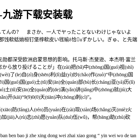
.-九游下载安装载
はどうしてんの？ まさか、一人でヤったことないわけじゃないよ
郡饯欷蛞姢桓钉堡椁欷皮い毪瑜δ恰uずかしい。ぎゅ、と先端
都深受欧洲启蒙思想的影响。托马斯·杰斐逊、本杰明·富兰
が」在(zài)把(bǎ)中(zhōng)国(guó)视(shì)
wèi)了(le)自(zì)身(shēn)利(lì)益(yì)炒(chǎo)作(zuò)“中(zhōng)国
i)国(guó)国(guó)土(tǔ)安(ān)全(quán)部(bù)长(cháng)亚(yà)历(lì)
guó)土(tǔ)安(ān)全(quán)的(de)演(yǎn)讲(jiǎng)中(zhōng)就(jiù)大
n)开(kāi)“9(9)0(0)天(tiān)冲(chōng)刺(cì)”。
iāo)防(fáng)人(rén)员(yuán)在(zài)现(xiàn)场(chǎng)灭(miè)火
ā)加(jiā)入(rù)志(zhì)愿(yuàn)队(duì)伍(wǔ)，帮(bāng)助(zhù)砍
ban ben bao ji zhe xing dong wei zhai xiao gong “ yin wei wo de tan