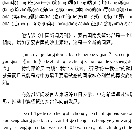
(tiáo)将(jiāng)在(zài)一(yī)定(dìng)程(chéng)度(dù)上(shàng)减(j
(fáng)者(zhě)购(gòu)房(fáng)成(chéng)本(běn)的(de)导(dǎo)向(xià
(nián)等(děng)额(é)本(běn)息(xī)的(de)方(fāng)式(shì)来(lái)算(suàn
(diǎn)后(hòu)，3(3)0(0)年(nián)可(kě)少(shǎo)还(hái)约(yuē)2(2).(
他告诉《中国新闻周刊》，蒙古国南戈壁北部是一个草原带
倾向，增加了蒙古国的沙尘源地，这是一个新的问题。
jin lai ， ge fang dou fa biao le nei xie yi jian ？ zai ci qi jian chu
you guan 《 mu lu 》 de zhi ding he zheng zai xiu gai de ye sh
う」 特约评论员 管姚：我个人认为，所谓“你来我往”的默
就是而且只能是对中方最重要最敏感的国家核心利益的再次底
知。
商务部新闻发言人束珏婷11日表示，中方希望通过法瑞尔
见，推动中澳经贸务实合作向前发展。
zai 1 4 ge te dai cheng shi zhong ， xi bu di qu bao kuo xi an 、 
kou zeng zhang jiao kuai ， zai 1 4 ge cheng shi zhong ye you wang j
ren ， cheng qu ren kou wei 5 3 4 . 0 9 wan ren 。 dan zhi de yi ti d