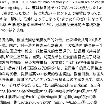
 ren ， ju li 1 0 0 0 wan mu biao hai you yue 1 5 0 wan ren de cha ju
wan ren kou da shi de ke neng xing 。よ。彼は私を癒そうと精いっぱい努力したしc
年c幸せだったわよ。彼は九九パーセントまで完璧にやってた
のは一瞬にして崩れさってしまってcまったくのゼロになって
京-天津线路搜索量增长80.5%，河北省至天津的火车线路搜
非常不错的选择。
经济活动。根据法国总统府发布的公告，此次峰会共有200多名
的一次。同时，对于法国总统马克龙来说，“选择法国”峰会是一个
提高法国退休年龄这一政策带来的负面评价。法语版《赫芬邮
同时加快生态转型。当天，马克龙单独在爱丽舍宫会见了马斯
域发展的布局。马克龙在推特上发文称：“我们有很多事情要一
减法》提供了针对低碳企业的减税补贴，公司生产的重心仍将放
车购买者，提供最高5000欧元的现金奖励。截至目前，法国从
门责任编辑：周唯アハハと笑いながら喋る歩の笑顔を見て、健人
。“如(rú)果(guǒ)未(wèi)来(lái)十(shí)年
ēng)长(cháng)总(zǒng)量(liáng)将(jiāng)与(yǔ)今(jīn)天(tiān)印
i)计(jì)增(zēng)长(cháng)总(zǒng)量(liáng)将(jiāng)约(yuē)等
)和(hé)。到(dào)2(2)0(0)3(3)0(0)年(nián)，中(zhōng)国(guó)高