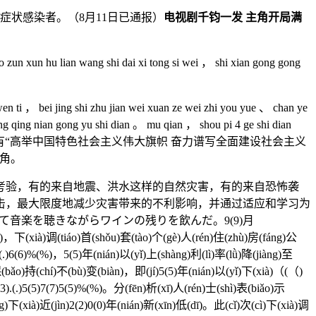
状感染者。（8月11日已通报）
电视剧千钧一发 主角开局满
 xun hu lian wang shi dai xi tong si wei ， shi xian gong gong
 ti ， bei jing shi zhu jian wei xuan ze wei zhi you yue 、 chan ye
eng qing nian gong yu shi dian 。 mu qian ， shou pi 4 ge shi dian
高8米，以嵌有“高举中国特色社会主义伟大旗帜 奋力谱写全面建设社会主义
角。
验，有的来自地震、洪水这样的自然灾害，有的来自恐怖袭
击，最大限度地减少灾害带来的不利影响，并通过适应和学习为
音楽を聴きながらワインの残りを飲んだ。9(9)月
(qǐ)，下(xià)调(tiáo)首(shǒu)套(tào)个(gè)人(rén)住(zhù)房(fáng)公
(.)6(6)%(%)，5(5)年(nián)以(yǐ)上(shàng)利(lì)率(lǜ)降(jiàng)至
)保(bǎo)持(chí)不(bù)变(biàn)，即(jí)5(5)年(nián)以(yǐ)下(xià)（(（)
3).(.)5(5)7(7)5(5)%(%)。分(fēn)析(xī)人(rén)士(shì)表(biǎo)示
g)下(xià)近(jìn)2(2)0(0)年(nián)新(xīn)低(dī)。此(cǐ)次(cì)下(xià)调