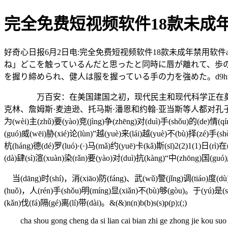
完全免费短视频软件18款未成年禁
好奇心日报6月2日电:完全免费短视频软件18款未成年禁用软件a
ね」どこを触っているんだと思ったと同時に唇が離れて、歩の
を握り締められ、健人は服を握っている手の力を強めた。d9htjasm-dkis
万百安：在美国建国之初，现代民主和现代科学正在奠基，
克林、詹姆斯·麦迪逊、托马斯·潘恩和约翰·亚当斯等人都对孔子及其思
为(wèi)主(zhǔ)要(yào)竞(jìng)争(zhēng)对(duì)手(shǒu)的(de)情(qí
(guó)威(wēi)胁(xié)论(lùn)”越(yuè)来(lái)越(yuè)不(bù)择(zé)手(
杭(háng)德(dé)罗(luó)·(·)马(mǎ)约(yuē)卡(kǎ)斯(sī)2(2)1(1)日(rì)
(dà)肆(sì)渲(xuàn)染(rǎn)要(yào)对(duì)抗(kàng)“中(zhōng)国(guó)
当(dāng)时(shí)，消(xiāo)防(fáng)、武(wǔ)警(jǐng)调(tiáo)度(dù)未
(huǒ)，人(rén)手(shǒu)明(míng)显(xiǎn)不(bù)够(gòu)。于(yú)是(sh
(kǎn)伐(fá)隔(gé)离(lí)带(dài)。&(&)n(n)b(b)s(s)p(p);(;)
cha shou gong cheng da si lian cai bian zhi ge zhong jie kou suo hu