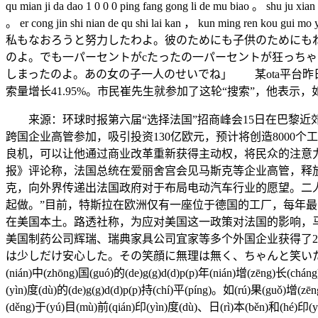
qu mian ji da dao 1 0 0 0 ping fang gong li de mu biao 。 shu ju xia
。 er cong jin shi nian de qu shi lai kan ， kun ming ren k
私もなおろうと努力したわよ。彼のためにも子供のためにも
のよ。でも一パーセントがcたったの一パーセントが狂っち
しまったのよ。あの女の子一人のせいでね」 某ota平台昨日
索量增长41.95%。市民崔先生就参加了这轮“搜索”，他表
来源：环球时报第六届“选择法国”招商峰会15日在巴黎近郊
跨国企业高管参加，吸引投资130亿欧元，预计将创造8000
良机，可以让他通过商业改革重新获得主动权，将民众的注意
报》评论称，法国总统在爱丽舍宫会见马斯克等企业高管，释
克，向外界传递出法国政府对于布局电动汽车行业的愿望。二
起做。”目前，特斯拉在欧洲仅有一座位于德国的工厂，每年最
在美国本土。路透社称，为应对美国这一政策对法国的影响，马
美国制药公司辉瑞、瑞典家具公司宜家等多个外国企业获得了2
は少しだけ安心した。その笑顔に無理は無く、ちゃんと笑いたくて笑っ
(nián)中(zhōng)国(guó)的(de)g(g)d(d)p(p)年(nián)增(zēng)长(chán
(yìn)度(dù)的(de)g(g)d(d)p(p)持(chí)平(píng)。如(rú)果(guǒ)增(zē
(děng)于(yú)目(mù)前(qián)印(yìn)度(dù)、日(rì)本(běn)和(hé)印(yì