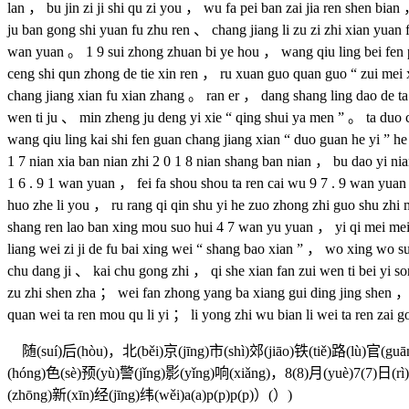
lan ， bu jin zi ji shi qu zi you ， wu fa pei ban zai jia ren shen bian
ju ban gong shi yuan fu zhu ren 、 chang jiang li zu zi zhi xian yuan 
wan yuan 。 1 9 sui zhong zhuan bi ye hou ， wang qiu ling bei fen p
ceng shi qun zhong de tie xin ren ， ru xuan guo quan guo “ zui mei 
chang jiang xian fu xian zhang 。 ran er ， dang shang ling dao de t
wen ti ju 、 min zheng ju deng yi xie “ qing shui ya men ” 。 ta duo 
wang qiu ling kai shi fen guan chang jiang xian “ duo guan he yi ” h
1 7 nian xia ban nian zhi 2 0 1 8 nian shang ban nian ， bu dao yi ni
1 6 . 9 1 wan yuan ， fei fa shou shou ta ren cai wu 9 7 . 9 wan yua
huo zhe li you ， ru rang qi qin shu yi he zuo zhong zhi guo shu zhi
shang ren lao ban xing mou suo hui 4 7 wan yu yuan ， yi qi mei mei 
liang wei zi ji de fu bai xing wei “ shang bao xian ” ， wo xing wo s
chu dang ji 、 kai chu gong zhi ， qi she xian fan zui wen ti bei yi so
zu zhi shen zha ； wei fan zhong yang ba xiang gui ding jing shen ， 
quan wei ta ren mou qu li yi ； li yong zhi wu bian li wei ta ren zai
随(suí)后(hòu)，北(běi)京(jīng)市(shì)郊(jiāo)铁(tiě)路(lù)官(guā
(hóng)色(sè)预(yù)警(jǐng)影(yǐng)响(xiǎng)，8(8)月(yuè)7(7)日(
(zhōng)新(xīn)经(jīng)纬(wěi)a(a)p(p)p(p)）(）)