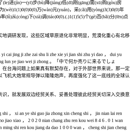
)了(le)进(jìn)一(yī)步(bù)降(jiàng)低(dī)刚(gāng)需(xū)购(gòu)房
为(wèi)1(1)0(0)0(0)万(wàn)元(yuán)，采(cǎi)用(yòng)3(3)0(0)年
(lǜ)从(cóng)下(xià)调(tiáo)0(0).(.)1(1)5(5)个(gè)百(bǎi)分(fēn)点
地调研发现，这些区域草原退化非常明显，荒漠化重心有北移
cai jing ji zhe zai shu li zhe xie yi jian shi zhu yi dao ， dui yu
en qi he zheng lun ye jiao wei ji zhong 。「中で何か売りに来るでしょ
的。在台海问题上如果真有默契存在，对于外部世界来说，那一定
以飞机大炮常规导弹以隆隆炮声，再度强化了这一底线的全球认
识，就发展双边经贸关系、妥善处理彼此经贸关切深入交换意
 ， xi an ye shi guo jia zhong xin cheng shi ， jin nian lai ren
o jiao xiao ， 2 0 2 0 nian chang zhu ren kou wei 8 4 6 . 0 1 wan
n ming shi ren kou jiang da dao 1 0 0 0 wan ， cheng shi jian cheng