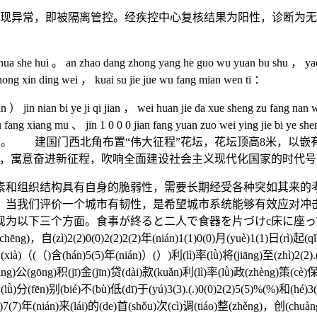
现异常，即被隔离管控。经疾控中心复核结果为阳性，诊断为无症
e hui 。 an zhao dang zhong yang he guo wu yuan bu shu ， yao zun
chong xin ding wei ， kuai su jie jue wu fang mian wen ti ：
 nian bi ye ji qi jian ， wei huan jie da xue sheng zu fang nan wen
fang xiang mu 、 jin 1 0 0 0 jian fang yuan zuo wei ying jie bi ye sh
。ふわりと柔らかい風が吹いた。 建国门西北角布置“伟大征程”花坛，花坛顶
等，寓意奋进新征程，吹响全面建设社会主义现代化国家的时代号
织结构具有自身的脆弱性，需要长期经受各种突如其来的考
。当我们评价一个城市有韧性，是希望城市系统能够有效应对冲
为以下三个方面。食事が終ると二人で食器を片づけc床に座って
chēng)，自(zì)2(2)0(0)2(2)2(2)年(nián)1(1)0(0)月(yuè)1(1)日(rì)起
(xià)（(（)含(hán)5(5)年(nián)）(）)利(lì)率(lǜ)将(jiāng)至(zhì)2(2).
fáng)公(gōng)积(jī)金(jīn)贷(dài)款(kuǎn)利(lì)率(lǜ)政(zhèng)策(cè
ǜ)分(fēn)别(bié)不(bù)低(dī)于(yú)3(3).(.)0(0)2(2)5(5)%(%)和(hé)3(
ǜ)7(7)年(nián)来(lái)的(de)首(shǒu)次(cì)调(tiáo)整(zhěng)，创(chuàn