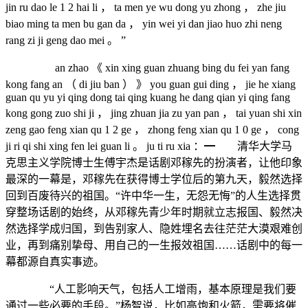
jin ru dao le 1 2 hai li ， ta men ye wu dong yu zhong ， zhe jiu
biao ming ta men bu gan da ， yin wei yi dan jiao huo zhi neng
rang zi ji geng dao mei 。 ”
an zhao 《 xin xing guan zhuang bing du fei yan fang
kong fang an （ di jiu ban ） 》 you guan gui ding ， jie he xiang
guan qu yu yi qing dong tai qing kuang he dang qian yi qing fang
kong gong zuo shi ji ， jing zhuan jia zu yan pan ， tai yuan shi xin
zeng gao feng xian qu 1 2 ge ， zhong feng xian qu 1 0 ge ， cong
ji ri qi shi xing fen lei guan li 。 ju ti ru xia ：━ 清华大学马
克思主义学院博士生傅宇杰是话剧邓稼先的扮演者，让他印象
最深的一幕是，邓稼先在获得博士学位后的第九天，毅然选择
回到百废待兴的祖国。“许中华一生，无怨无悔”的人生选择贯
穿整场话剧的始终，从邓稼先青少年时期就立志报国、毅然决
然选择学成归国，到告别家人、隐姓埋名去往茫茫大漠艰难创
业，再到痛别挚母、用自己的一生报效祖国……话剧中的每一
幕都源自真实事迹。
“人工影响天气，包括人工增雨，基本原理是我们要
通过一些必要的手段。”杨智说，比如高炮和火箭，需要将催