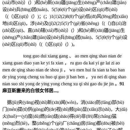
(xiá)市(shì)）(）)和(hé)新(xīn)疆(jiāng)生(shēng)产(chǎn)建(jiàn)
设(shè)兵(bīng)团(tuán)、5(5)6(6)个(gè)设(shè)区(qū)市(shì)
（(（)区(qū)）(）)；(；)1(1)2(2)8(8)个(gè)低(dī)风(fēng)险(xiǎn)
地(dì)区(qū)，涉(shè)及(jí)2(2)5(5)个(gè)省(shěng)（(（)自(zì)治
(zhì)区(qū)、直(zhí)辖(xiá)市(shì)）(）)和(hé)新(xīn)疆(jiāng)生
(shēng)产(chǎn)建(jiàn)设(shè)兵(bīng)团(tuán)、5(5)9(9)个(gè)设
(shè)区(qū)市(shì)（(（)区(qū)）(）)。
tong guo dui xiang gang 、 ao men qing shao nian de
xiang guan diao yan ke yi fa xian ， ru guo da kai yi ge lai zi ao
men de qing shao nian de shou ji ， wo men hui fa xian ta bao han
de ying yong cheng xu huo qi guo ji ban ben ， yu nei di qing shao
nian suo shi yong de ying yong cheng xu qi shi gao du jie jin 。
91
麻豆新搬来的白领女邻居...
。
据(jù)央(yāng)视(shì)新(xīn)闻(wén)，消(xiāo)防(fáng)部(bù)
门(mén)提(tí)供(gòng)的(de)视(shì)频(pín)显(xiǎn)示(shì)，大(dà)
火(huǒ)一(yī)度(dù)燃(rán)烧(shāo)得(dé)非(fēi)常(cháng)猛
(měng)烈(liè)，整(zhěng)个(gè)厂(chǎng)房(fáng)都(dōu)被(bèi)