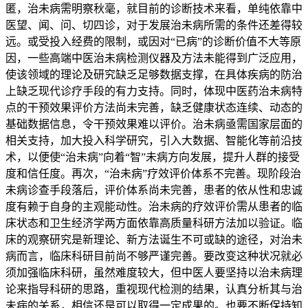
匿，治未病需明察秋毫，就目前的诊断技术来看，单纯依靠中
医望、闻、问、切四诊，对于发展治未病所需的条件还差得较
远。或受投入经费的限制，或因对“已病”的诊断价值不大等原
因，一些高端中医治未病检测仪器及方法未能得到广泛应用，
使该领域的理论及研究缺乏足够数据支撑，在具体疾病的防治
上缺乏现代诊疗手段的有力支持。同时，体现中医药治未病特
点的干预效果评价方法尚未完善，缺乏健康状态连续、动态的
基础数据信息，令干预效果难以评价。治未病亟需国家层面的
相关支持，加大投入科学研究，引入大数据、智能化等前沿技
术，以便使“治未病”向着“智”未病方向发展，提升人群的接受
度和信任度。再次，“治未病”疗效评价体系不完善。现阶段治
未病诊查手段落后，评价体系尚未完善，患者的依从性和忠诚
度有赖于自身的主观能动性。治未病的疗效评价需从患者的临
床状态和卫生经济学两方面依靠高质量科研方法加以验证。临
床的观察研究是新理论、新方法诞生不可或缺的途径，对治未
病而言，临床科研目前尚不够严谨完善。要改变这种状况就必
须加强临床科研，虽然难度较大，但中医人要坚持以治未病理
论来指导科研的思路，重视现代检测的结果，认真分析其与治
未病的关系，相信还是可以取得一定成果的。也要不断保持知