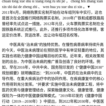
chuan tong xue shu si xiang rong ru shi jie ， chong fen zhang xian
xin shi dai de zheng zhi 、 wen hua yu xue shu zi xin 。▼
2011年6月，网络购票实名制开始在动车组列车中实行，这也
是首次在全国推行网络购票实名制，2010年广铁和成都铁路局
曾经率先试点这一措施，2012年元旦，火车票购票实名制在全
国铁路系统正式推行。此外，还推行多项市场化改革举措，客
运定价改革、货运改革、出让动车组冠名权等。
中医具有“治未病”的独特优势。在慢性病患病率持续升高
的今天，中医治未病理论在预防医学中有举足轻重的地位，其
实践也将助力健康中国战略目标的实现。近年来，相关政策规
划的出台，为中医治未病的推广普及创造了良好的环境。例
如，早在2016年，中共中央、国务院印发的《“健康中国2030”
规划纲要》就明确提出：“到2030年，中医药在治未病中的主
导作用、在重大疾病治疗中的协同作用、在疾病康复中的核心
作用得到充分发挥。”并要求“实施中医治未病健康工程，将中
医药优势与健康管理结合，探索融健康文化、健康管理、健康
保险为一体的中医健康保障模式。”2019年印发的《健康中国
行动（2019—2030年）》中提出，到2022年和2030年，中医医