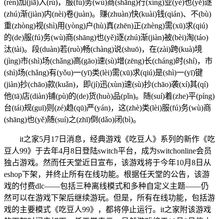
(rén)加(jiā)入(rù)，服(fú)务(wù)商(shāng)行(xíng)业(yè)也(yě)逐
(zhú)渐(jiàn)内(nèi)卷(juàn)。赚(zhuàn)快(kuài)钱(qián)、不(bù)
重(zhòng)视(shì)用(yòng)户(hù)真(zhēn)正(zhèng)需(xū)求(qiú)
的(de)服(fú)务(wù)商(shāng)也(yě)逐(zhú)渐(jiàn)被(bèi)淘(táo)
汰(tài)。段(duàn)若(ruò)畅(chàng)说(shuō)，在(zài)跨(kuà)境
(jìng)市(shì)场(chǎng)高(gāo)速(sù)增(zēng)长(cháng)时(shí)，市
(shì)场(chǎng)有(yǒu)一(yī)类(lèi)需(xū)求(qiú)是(shì)一(yī)键
(jiàn)抄(chāo)款(kuǎn)，即(jí)迅(xùn)速(sù)抄(chāo)袭(xí)其(qí)
他(tā)店(diàn)铺(pù)的(de)货(huò)品(pǐn)。随(suí)着(zhe)平(píng)
台(tái)规(guī)则(zé)趋(qū)严(yán)，这(zhè)类(lèi)服(fú)务(wù)商
(shāng)也(yě)随(suí)之(zhī)倒(dǎo)闭(bì)。
it之家5月17日消息，经典游戏《吃豆人》系列的新作《吃
豆人99》于去年4月8日登陆switch平台，成为switchonline会员
独占游戏。然而任天堂近日宣布，该游戏将于今年10月8日从
eshop下架，并终止所有在线功能。根据任天堂的公告，该游
戏的付费dlc——包括三种离线模式和多种自定义主题——仍
然可以在游戏下架后继续游玩。但是，所有在线功能，包括游
戏的主要模式《吃豆人99》，都将停止运行。it之家附该游戏