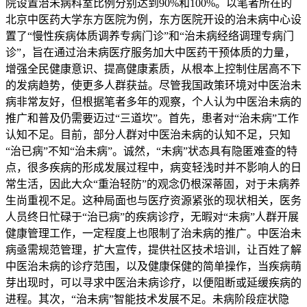
院设置治未病科室比例分别达到90%和100%。以笔者所在的
北京中医药大学东方医院为例，东方医院开设的治未病中心设
置了“慢性疾病体质调养专病门诊”和“治未病经络调理专病门
诊”，旨在通过治未病医疗服务加大中医药干预体质的力量，
增强全民健康意识、提高健康素质，从根本上控制住居高不下
的发病趋势，使更多人群获益。尽管我国政策环境对中医治未
病非常友好，但根据笔者多年的观察，个人认为中医治未病的
推广和普及仍需要迈过“三道坎”。首先，患者对“治未病”工作
认知不足。目前，部分人群对中医治未病的认知不足，只知
“治已病”不知“治未病”。诚然，“未病”状态具有隐匿难查的特
点，很多疾病的形成发展过程中，病变轻浅时并不影响人的日
常生活，因此大众“重治轻防”的观念仍根深蒂固，对于未病养
生尚重视不足。这种局面也与医疗资源紧张的现状相关，医务
人员终日忙碌于“治已病”的疾病诊疗，无暇对“未病”人群开展
健康管理工作，一定程度上也限制了治未病的推广。中医治未
病亟需规范管理，扩大宣传，提供社区技术培训，让百姓了解
中医治未病的诊疗范围，以及健康保健的简单操作，当疾病萌
芽出现时，可以寻求中医治未病诊疗，以便阻断或延缓疾病的
进程。其次，“治未病”智能技术发展不足。未病阶段症状隐