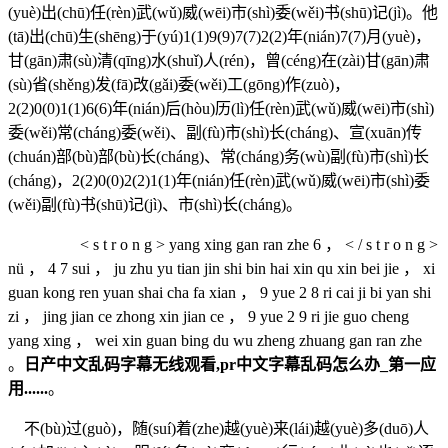
(yuè)出(chū)任(rèn)武(wǔ)威(wēi)市(shì)委(wěi)书(shū)记(jì)。他
(tā)出(chū)生(shēng)于(yú)1(1)9(9)7(7)2(2)年(nián)7(7)月(yuè)，
甘(gān)肃(sù)清(qīng)水(shuǐ)人(rén)，曾(céng)在(zài)甘(gān)肃
(sù)省(shěng)发(fā)改(gǎi)委(wěi)工(gōng)作(zuò)，
2(2)0(0)1(1)6(6)年(nián)后(hòu)历(lì)任(rèn)武(wǔ)威(wēi)市(shì)
委(wěi)常(cháng)委(wěi)、副(fù)市(shì)长(cháng)、宣(xuān)传
(chuán)部(bù)部(bù)长(cháng)、常(cháng)务(wù)副(fù)市(shì)长
(cháng)，2(2)0(0)2(2)1(1)年(nián)任(rèn)武(wǔ)威(wēi)市(shì)委
(wěi)副(fù)书(shū)记(jì)、市(shì)长(cháng)。
< s t r o n g > yang xing gan ran zhe 6 ， < / s t r o n g >
nü ， 4 7 sui ， ju zhu yu tian jin shi bin hai xin qu xin bei jie ， xi
guan kong ren yuan shai cha fa xian ， 9 yue 2 8 ri cai ji bi yan shi
zi ， jing jian ce zhong xin jian ce ， 9 yue 2 9 ri jie guo cheng
yang xing ， wei xin guan bing du wu zheng zhuang gan ran zhe
。
日产中文乱码字幕无线观看,pr中文字幕乱码怎么办_第一应
用......
。
不(bù)过(guò)，随(suí)着(zhe)越(yuè)来(lái)越(yuè)多(duō)人