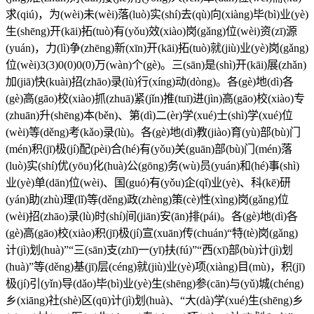
求(qiú)，为(wèi)未(wèi)落(luò)实(shí)去(qù)向(xiàng)毕(bì)业(yè)
生(shēng)开(kāi)拓(tuò)有(yǒu)效(xiào)岗(gǎng)位(wèi)资(zī)源
(yuán)，力(lì)争(zhēng)新(xīn)开(kāi)拓(tuò)就(jiù)业(yè)岗(gǎng)
位(wèi)3(3)0(0)0(0)万(wàn)个(gè)。三(sān)是(shì)开(kāi)展(zhǎn)
加(jiā)快(kuài)招(zhāo)录(lù)行(xíng)动(dòng)。各(gè)地(dì)各
(gè)高(gāo)校(xiào)抓(zhuā)紧(jǐn)推(tuī)进(jìn)高(gāo)校(xiào)专
(zhuān)升(shēng)本(běn)、第(dì)二(èr)学(xué)士(shì)学(xué)位
(wèi)等(děng)考(kǎo)录(lù)。各(gè)地(dì)教(jiào)育(yù)部(bù)门
(mén)积(jī)极(jí)配(pèi)合(hé)有(yǒu)关(guān)部(bù)门(mén)落
(luò)实(shí)优(yōu)化(huà)公(gōng)务(wù)员(yuán)和(hé)事(shì)
业(yè)单(dān)位(wèi)、国(guó)有(yǒu)企(qǐ)业(yè)、科(kē)研
(yán)助(zhù)理(lǐ)等(děng)政(zhèng)策(cè)性(xìng)岗(gǎng)位
(wèi)招(zhāo)录(lù)时(shí)间(jiān)安(ān)排(pái)。各(gè)地(dì)各
(gè)高(gāo)校(xiào)积(jī)极(jí)宣(xuān)传(chuán)“特(tè)岗(gǎng)
计(jì)划(huà)”“三(sān)支(zhī)一(yī)扶(fú)”“西(xī)部(bù)计(jì)划
(huà)”等(děng)基(jī)层(céng)就(jiù)业(yè)项(xiàng)目(mù)，积(jī)
极(jí)引(yǐn)导(dǎo)毕(bì)业(yè)生(shēng)参(cān)与(yǔ)城(chéng)
乡(xiāng)社(shè)区(qū)计(jì)划(huà)、“大(dà)学(xué)生(shēng)乡