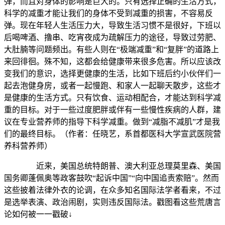
弹，而且对身体的影响是巨大的。只有选择正确的生活方式，
科学的减重才能让我们的身体不受到减重的损害，不容易反
弹。现在年轻人生活压力大，导致生活习惯不是很好，下班以
后喝啤酒、撸串、吃宵夜成为疏解压力的途径，导致过劳肥、
大肚腩等问题频出。有些人则在“极端减重”和“复胖”的道路上
来回徘徊。殊不知，这都会给健康带来很多危害。所以应该改
变我们的意识，选择更健康的生活，比如下班后约小伙伴们一
起去泡健身房，或者一起慢跑、和家人一起聊天散步，这些才
是健康的生活方式。只有饮食、运动相配合，才能达到科学减
重的目标。对于一些过度肥胖或伴有一些慢性疾病的人群，建
议在专业营养师的指导下科学减重。做到“减脂不减肌”才是我
们的最终目标。（作者：任晓艺，系首都医科大学宣武医院营
养科营养师）
近来，美国总统特朗普、澳大利亚总理莫里森、美国
国务卿蓬佩奥等政客鼓吹“起诉中国”“向中国追责索赔”。然而
这些披着法律外衣的论调，在众多知名国际法学者看来，不过
是选举表演、政治闹剧，实则违反国际法。戳图看这些荒唐言
论如何被一一戳破↓