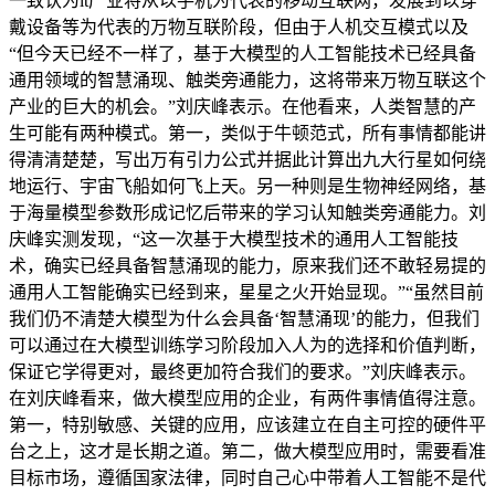
一致认为it产业将从以手机为代表的移动互联网，发展到以穿
戴设备等为代表的万物互联阶段，但由于人机交互模式以及
“但今天已经不一样了，基于大模型的人工智能技术已经具备
通用领域的智慧涌现、触类旁通能力，这将带来万物互联这个
产业的巨大的机会。”刘庆峰表示。在他看来，人类智慧的产
生可能有两种模式。第一，类似于牛顿范式，所有事情都能讲
得清清楚楚，写出万有引力公式并据此计算出九大行星如何绕
地运行、宇宙飞船如何飞上天。另一种则是生物神经网络，基
于海量模型参数形成记忆后带来的学习认知触类旁通能力。刘
庆峰实测发现，“这一次基于大模型技术的通用人工智能技
术，确实已经具备智慧涌现的能力，原来我们还不敢轻易提的
通用人工智能确实已经到来，星星之火开始显现。”“虽然目前
我们仍不清楚大模型为什么会具备‘智慧涌现’的能力，但我们
可以通过在大模型训练学习阶段加入人为的选择和价值判断，
保证它学得更对，最终更加符合我们的要求。”刘庆峰表示。
在刘庆峰看来，做大模型应用的企业，有两件事情值得注意。
第一，特别敏感、关键的应用，应该建立在自主可控的硬件平
台之上，这才是长期之道。第二，做大模型应用时，需要看准
目标市场，遵循国家法律，同时自己心中带着人工智能不是代