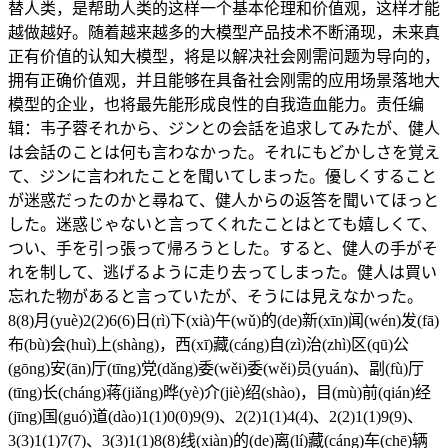
替人类，是帮助人类的这样一个基本伦理和价值观，这样才能
越做越好。随着越来越多的大模型产品技术不断涌现，未来真
正有价值的认知大模型，将是以解决社会刚需问题为导向的，
拥有正确价值观，并且能够在具备社会刚需的应用场景落地大
模型的企业，也将最先能形成良性的自我造血能力。责任编
辑：韦子蓉それから、ジンとの会話を追求してみたが、健人
は会話のことは何も言わなかった。それにもどかしさを覚え
て、ジンに言われたことを聞いてしまった。優しくすること
が迷惑だったのかと尋ねて、健人からの返答を聞いてほっと
した。迷惑じゃないと言ってくれたことはとても嬉しくて、
つい、手を引っ張って帰ろうとした。すると、健人の手がそ
れを制して、逃げるように走り去ってしまった。健人は買い
忘れた物があると言っていたが、そうには見えなかった。
8(8)月(yuè)2(2)6(6)日(rì)下(xià)午(wǔ)的(de)新(xīn)闻(wén)发(fā)
布(bù)会(huì)上(shàng)，西(xī)藏(cáng)自(zì)治(zhì)区(qū)公
(gōng)安(ān)厅(tīng)党(dǎng)委(wěi)委(wěi)员(yuán)、副(fù)厅
(tīng)长(cháng)蒋(jiǎng)晔(yè)介(jiè)绍(shào)，目(mù)前(qián)经
(jīng)国(guó)道(dào)1(1)0(0)9(9)、2(2)1(1)4(4)、2(2)1(1)9(9)、
3(3)1(1)7(7)、3(3)1(1)8(8)线(xiàn)的(de)离(lí)藏(cáng)车(chē)辆