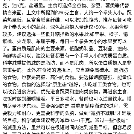
克，油5克，盐适量。主食可选择全谷物、杂豆、薯类等代替
精白米面，上文中所提到的50克主食，大约一个拳头大小。蔬
菜热量低，且富含膳食纤维，可以增加饱腹感，推荐每餐可吃
两个拳头大小的蔬菜，深色蔬菜摄入量建议>50%。水果含糖
较多，建议选择一些低升糖指数的水果,比如苹果、橙子、猕
猴桃、火龙果、车厘子等，每日一个拳头大小的水果就可以
了。蛋白质是肌肉的主要来源，低脂奶制品、豆制品、瘦肉、
海鲜等都可以，建议每餐都要有一个手掌大小的优质蛋白质。
科学减重提倡减的是脂肪，而不是肌肉，所以蛋白质摄入是非
常重要的。此外,在食物的选择上，应当避免高碳水、高脂肪
的食物，也就是高糖、高油的食物。要选择饱腹感强、能量低
的食物。食物的选择越“原生态”越好，少吃加工类食物。也可
以改变进食方式，优先进食蔬菜和瘦肉类食物，再进食主食，
吃饭时做到细嚼慢咽。平日多喝水，餐前也可以适量饮水。睡
前尽量不吃东西。需要强调的是,减重是循序渐进的过程，需
要毅力和耐心，更需要科学的头脑，做到“减脂不减肌”才是最
终目标。科学减重建议每周减重0.5~1千克。通过一些“极端”
的减重方法，虽然可以在很短时间内达到减重目标，但容易反