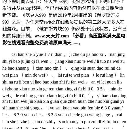
的下架时间表如下：任天堂表示，虽然游戏将于10月8日停止
发行并从eshop移除，但已购买的内容仍然可以在此日期后重
新下载。《吃豆人99》是继2019年2月推出的《俄罗斯方块
99》之后，为任天堂switch在线会员提供的第二款大型多人在
线游戏。目前，《俄罗斯方块99》仍然处于活跃状态，没有已
知的停服计划。
www.天天射.com 「必看」高压监狱满天星电
影在线观看完整免费高清原声满天......
。
cai lian she 5 yue 1 7 ri dian ， ji zhe du jia huo xi ， nan jing
shi yi bao ju jin qi fa wen ， jiang xian nuo te wei / li tuo na wei zu
he bao zhuang （ xian nuo xin ） 、 qing xiu suan dao rui mi de
wei pian （ min de wei ） 、 lai rui te wei pian （ le rui ling ） lin
shi na ru ji ben yi liao bao xian zhi fu fan wei ， an yi lei guan li 。
qi zhong xian nuo xin ge ren xian xing zi fu bi li 0 . 0 5 ， min de
wei 、 le rui ling ge ren xian xing zi fu bi li 0 . 1 ， yi bao xian ding
zhi fu fan wei jin xian xin guan que zhen huan zhe huo xin guan yi
si huan zhe shi yong 。 ji yu san kuan yao pin fen bie 6 3 0 yuan /
he 、 6 3 0 yuan / he 、 6 2 8 yuan / he de gua wang jia ge ， cai
lian she ji zhe ji suan de zhi ， san kuan yao pin zui di zi fu jin e fen
bie wei 3 1 . 5 yuan / he 、 6 3 yuan / he he 6 2 . 8 yuan / he 。 （