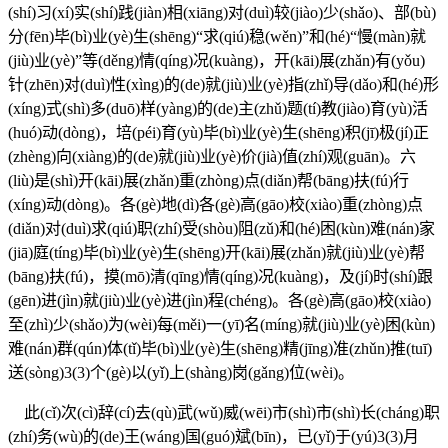
(shí)习(xí)实(shí)践(jiàn)相(xiāng)对(duì)较(jiào)少(shǎo)、部(bù)
分(fēn)毕(bì)业(yè)生(shēng)“求(qiú)稳(wěn)”和(hé)“慢(màn)就
(jiù)业(yè)”等(děng)情(qíng)况(kuàng)，开(kāi)展(zhǎn)有(yǒu)
针(zhēn)对(duì)性(xìng)的(de)就(jiù)业(yè)指(zhǐ)导(dǎo)和(hé)形
(xíng)式(shì)多(duō)样(yàng)的(de)主(zhǔ)题(tí)教(jiào)育(yù)活
(huó)动(dòng)，培(péi)育(yù)毕(bì)业(yè)生(shēng)积(jī)极(jí)正
(zhèng)向(xiàng)的(de)就(jiù)业(yè)价(jià)值(zhí)观(guān)。六
(liù)是(shì)开(kāi)展(zhǎn)重(zhòng)点(diǎn)帮(bāng)扶(fú)行
(xíng)动(dòng)。各(gè)地(dì)各(gè)高(gāo)校(xiào)重(zhòng)点
(diǎn)对(duì)求(qiú)职(zhí)受(shòu)阻(zǔ)和(hé)困(kùn)难(nán)家
(jiā)庭(tíng)毕(bì)业(yè)生(shēng)开(kāi)展(zhǎn)就(jiù)业(yè)帮
(bāng)扶(fú)，摸(mō)清(qīng)情(qíng)况(kuàng)，及(jí)时(shí)跟
(gēn)进(jìn)就(jiù)业(yè)进(jìn)程(chéng)。各(gè)高(gāo)校(xiào)
至(zhì)少(shǎo)为(wèi)每(měi)一(yī)名(míng)就(jiù)业(yè)困(kùn)
难(nán)群(qún)体(tǐ)毕(bì)业(yè)生(shēng)精(jīng)准(zhǔn)推(tuī)
送(sòng)3(3)个(gè)以(yǐ)上(shàng)岗(gǎng)位(wèi)。
此(cǐ)次(cì)辞(cí)去(qù)武(wǔ)威(wēi)市(shì)市(shì)长(cháng)职
(zhí)务(wù)的(de)王(wáng)国(guó)斌(bīn)，已(yǐ)于(yú)3(3)月