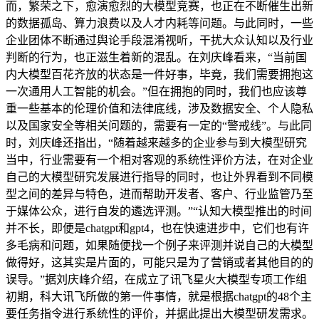
而，繁荣之下，愈演愈烈的大模型竞赛，也正在不断催生出新
的数据孤岛、算力浪费以及人才内耗等问题。与此同时，一些
企业团体不断通过舆论手段混淆视听，干扰大众认知以及行业
判断的行为，也正滋生着新的混乱。在刘庆峰看来，“当前国
内大模型百花齐放的状态是一件好事，毕竟，我们需要拥抱这
一次通用人工智能的机会。”但在拥抱的同时，我们也应该尊
重一些基本的伦理价值和法律底线，涉及数据安全、个人隐私
以及国家安全等相关问题的，需要有一定的“警戒线”。与此同
时，刘庆峰还指出，“随着越来越多的企业参与到大模型研究
当中，行业需要有一个相对客观的系统性评价方法，在对企业
自己的大模型研究发展进行指导的同时，也让外界看到不同模
型之间的差异与特色，进而帮助开发者、客户、行业监管乃至
于媒体公众，进行自发的遴选评测。”“认知大模型推出的时间
并不长，即便是chatgpt和gpt4，也在快速进步中，它们也有许
多毛病和问题，如果随便找一个例子来评测并说自己的大模型
做得好，这其实是片面的，可能只是为了营销或者其他目的的
误导。”据刘庆峰介绍，在成立了讯飞星火大模型专项工作组
初期，科大讯飞所做的第一件事情，就是根据chatgpt的48个主
要任务指令进行系统性的评价，并据此提出大模型研发需求。