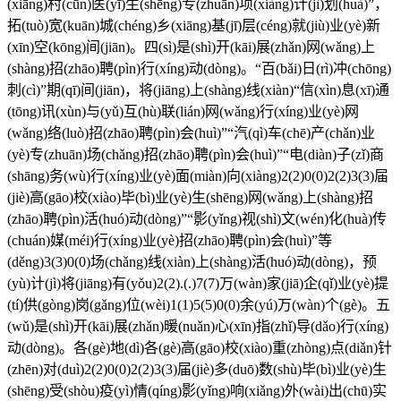
(xiāng)村(cūn)医(yī)生(shēng)专(zhuān)项(xiàng)计(jì)划(huà)”，
拓(tuò)宽(kuān)城(chéng)乡(xiāng)基(jī)层(céng)就(jiù)业(yè)新
(xīn)空(kōng)间(jiān)。四(sì)是(shì)开(kāi)展(zhǎn)网(wǎng)上
(shàng)招(zhāo)聘(pìn)行(xíng)动(dòng)。“百(bǎi)日(rì)冲(chōng)
刺(cì)”期(qī)间(jiān)，将(jiāng)上(shàng)线(xiàn)“信(xìn)息(xī)通
(tōng)讯(xùn)与(yǔ)互(hù)联(lián)网(wǎng)行(xíng)业(yè)网
(wǎng)络(luò)招(zhāo)聘(pìn)会(huì)”“汽(qì)车(chē)产(chǎn)业
(yè)专(zhuān)场(chǎng)招(zhāo)聘(pìn)会(huì)”“电(diàn)子(zǐ)商
(shāng)务(wù)行(xíng)业(yè)面(miàn)向(xiàng)2(2)0(0)2(2)3(3)届
(jiè)高(gāo)校(xiào)毕(bì)业(yè)生(shēng)网(wǎng)上(shàng)招
(zhāo)聘(pìn)活(huó)动(dòng)”“影(yǐng)视(shì)文(wén)化(huà)传
(chuán)媒(méi)行(xíng)业(yè)招(zhāo)聘(pìn)会(huì)”等
(děng)3(3)0(0)场(chǎng)线(xiàn)上(shàng)活(huó)动(dòng)，预
(yù)计(jì)将(jiāng)有(yǒu)2(2).(.)7(7)万(wàn)家(jiā)企(qǐ)业(yè)提
(tí)供(gòng)岗(gǎng)位(wèi)1(1)5(5)0(0)余(yú)万(wàn)个(gè)。五
(wǔ)是(shì)开(kāi)展(zhǎn)暖(nuǎn)心(xīn)指(zhǐ)导(dǎo)行(xíng)
动(dòng)。各(gè)地(dì)各(gè)高(gāo)校(xiào)重(zhòng)点(diǎn)针
(zhēn)对(duì)2(2)0(0)2(2)3(3)届(jiè)多(duō)数(shù)毕(bì)业(yè)生
(shēng)受(shòu)疫(yì)情(qíng)影(yǐng)响(xiǎng)外(wài)出(chū)实