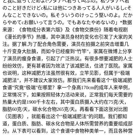
と我に返ってだめよcワタナベ君って叫ぶの。私ワタナベ君
のこと好きだけどc私には他につきあってる人人がいるしcそ
んなことできないの。私そういうのけっこう堅いのよ。だか
らやめてcお願いって言うの。でもあなたやめないの」*数据
来源：《食物成分表第六版》及《食物交换份》随着电视剧
《漫长的季节》热播，其中演员身材的变化也引发了大家的关
注。据了解,为了配合角色需要，演员在拍摄之前突击增重几
十斤变身大肚腩，而如今已经瘦到“竹竿”，家属在微博上分享
了演员的瘦身食谱，引起了广泛热议。有很多想要减肥的人士
纷纷效仿，更有甚者因为效法了该减肥法，住进了医院。家属
也说明，这种减肥方法虽然很有效，立竿见影，但属于“极端
减肥法”，并不建议大家效仿。那我们先来看看这个“极端减肥
食谱”究竟“极端”在哪里？拿一个身高170cm的成年人来举例，
正常情况下，如果按照轻体力活动来说，正常我们每天需要的
热量大约是1900千卡左右，其中蛋白质摄入大约在75克/天，
脂肪60克/天，碳水化合物265克/天。再看看下面这张对比图
（见图表），就能看出这个“极端减肥法”的问题。我们都知
道，蛋白质、脂肪、碳水化合物是人体所需营养的重要组成部
分。从下表可以看到，这个食谱中食物种类单一，而且各种营