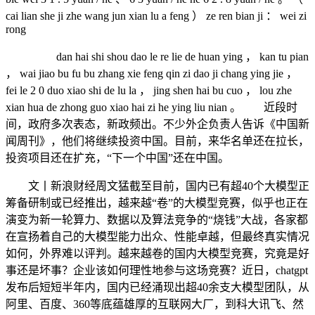
cai lian she ji zhe wang jun xian lu a feng ） ze ren bian ji ： wei zi
rong
dan hai shi shou dao le re lie de huan ying ， kan tu pian
， wai jiao bu fu bu zhang xie feng qin zi dao ji chang ying jie ，
fei le 2 0 duo xiao shi de lu la ， jing shen hai bu cuo ， lou zhe
xian hua de zhong guo xiao hai zi he ying liu nian 。 近段时
间，政府多次表态，新政频出。不少外企负责人告诉《中国新
闻周刊》，他们将继续投资中国。目前，来华名单还在拉长，
投资项目还在扩充，“下一个中国”还在中国。
文丨新浪财经周文猛截至目前，国内已有超40个大模型正
筹备研制或已经推出，越来越“卷”的大模型竞赛，似乎也正在
演变为新一轮算力、数据以及算法竞争的“烧钱”大战，各家都
在宣扬着自己的大模型能力出众、性能卓越，但最终真实情况
如何，外界难以评判。越来越卷的国内大模型竞赛，究竟是好
事还是坏事？企业该如何理性地参与这场竞赛？近日，chatgpt
发布后短短半年内，国内已经涌现出超40余支大模型团队，从
阿里、百度、360等底蕴雄厚的互联网大厂，到科大讯飞、然