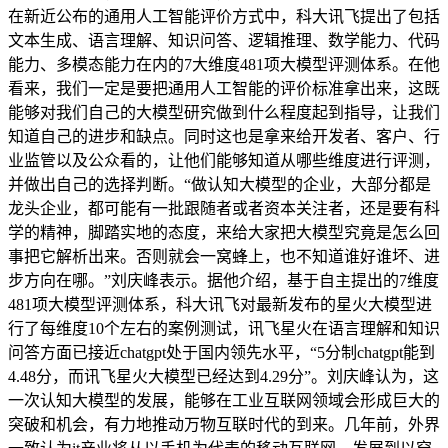
在新近公布的通用人工智能评价方式中，科大讯飞提出了包括
文本生成、语言理解、知识问答、逻辑推理、数学能力、代码
能力、多模态能力在内的7大维度481项大模型评测体系。在他
看来，我们一定是要把通用人工智能的评价标准拿出来，这既
能够对我们自己的大模型研究做到什么程度起到指导，让我们
知道自己的进步和缺点。同时这也是拿来给开发者、客户、行
业监管以及公众看的，让他们能够知道从哪些维度进行评测，
并做出自己的选择判断。“做认知大模型的企业，大部分都是
龙头企业，都可能有一批跟随者或者资本关注者，还是要有科
学的精神，脚踏实地的态度，来给大家把大模型究竟是怎么回
事把它解析出来。否则就会一窝蜂上，也不知道谁好谁坏、进
步方向在哪。”刘庆峰表示。据他介绍，基于自主提出的7维度
481项大模型评测体系，科大讯飞对最新发布的星火大模型进
行了每维度10个左右的案例测试，讯飞星火在语言理解和知识
问答方面已接近chatgpt处于国内领先水平，“5分制chatgpt能到
4.48分，而讯飞星火大模型已经达到4.29分”。刘庆峰认为，这
一次认知大模型的发展，能够在工业互联网领域会形成巨大的
突破和机会，有力地推动万物互联时代的到来。几年前，外界