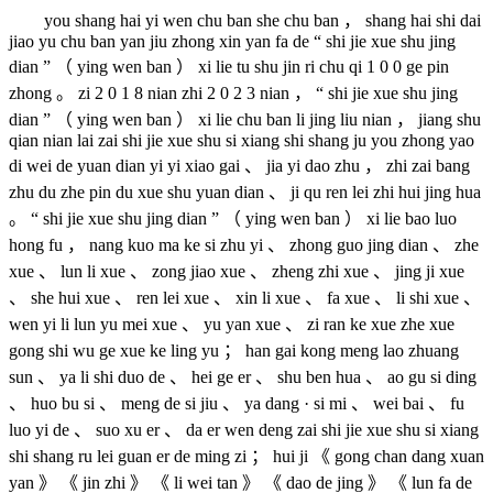
you shang hai yi wen chu ban she chu ban ， shang hai shi dai
jiao yu chu ban yan jiu zhong xin yan fa de “ shi jie xue shu jing
dian ” （ ying wen ban ） xi lie tu shu jin ri chu qi 1 0 0 ge pin
zhong 。 zi 2 0 1 8 nian zhi 2 0 2 3 nian ， “ shi jie xue shu jing
dian ” （ ying wen ban ） xi lie chu ban li jing liu nian ， jiang shu
qian nian lai zai shi jie xue shu si xiang shi shang ju you zhong yao
di wei de yuan dian yi yi xiao gai 、 jia yi dao zhu ， zhi zai bang
zhu du zhe pin du xue shu yuan dian 、 ji qu ren lei zhi hui jing hua
。 “ shi jie xue shu jing dian ” （ ying wen ban ） xi lie bao luo
hong fu ， nang kuo ma ke si zhu yi 、 zhong guo jing dian 、 zhe
xue 、 lun li xue 、 zong jiao xue 、 zheng zhi xue 、 jing ji xue
、 she hui xue 、 ren lei xue 、 xin li xue 、 fa xue 、 li shi xue 、
wen yi li lun yu mei xue 、 yu yan xue 、 zi ran ke xue zhe xue
gong shi wu ge xue ke ling yu ； han gai kong meng lao zhuang
sun 、 ya li shi duo de 、 hei ge er 、 shu ben hua 、 ao gu si ding
、 huo bu si 、 meng de si jiu 、 ya dang · si mi 、 wei bai 、 fu
luo yi de 、 suo xu er 、 da er wen deng zai shi jie xue shu si xiang
shi shang ru lei guan er de ming zi ； hui ji 《 gong chan dang xuan
yan 》 《 jin zhi 》 《 li wei tan 》 《 dao de jing 》 《 lun fa de