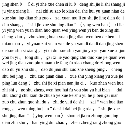
jing shen 》 《 di yi zhe xue chen si lu 》 deng shi jie li shi shang ji
ju ying xiang li ， nai zhi su zao le xian dai she hui yu guan nian de
xue shu jing dian zhu zuo 。 zai xuan mu li zu shi jie jing dian de ji
chu shang ， “ shi jie xue shu jing dian ” （ ying wen ban ） xi lie
yi ying wen yuan dian huo quan wei ying wen yi ben de xing shi
cheng xian ， zhu zhong huan yuan jing dian wen ben de ben lai
mian mao ， yi yuan zhi yuan wei de yu yan di da di dao jing shen
de xue shu si xiang ， yi qi dui xue shu yan jiu yu yu yan xue xi jun
you bi yi 。 tong shi ， gai xi lie yao qing zhu duo xue jie quan wei
wei jing dian zuo pin zhuan xie feng fu xiao chang de zhong wen
dao du yu zhu shi 。 dao du jian shu zuo zhe sheng ping 、 cheng
shu bei jing 、 zhu zuo guan dian 、 xue shu ying xiang yu xue jie
ping lun deng ； zhu shi jie xi pian nan jiu ci 、 kuo zhan wen hua
zhi shi ， ge shu zheng wen hou hai fu you shu yu hui bian ， dui
shu zhong chu xian de zhuan ye xue ke shu yu he ji ben gai nian
zuo chu zhun que shi du 。 zhi de yi ti de shi ， zai “ wen hua jiao
rong 、 wen ming hu jian ” de shi dai bei jing xia ， “ shi jie xue
shu jing dian ” （ ying wen ban ） shou ci jia ru zhong guo jing
dian zhu shu ， han ying dui zhao ， zhen zheng rang zhong guo