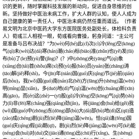
识的更新，随时掌握科技发展的新动向，促进自身思维的创
新。坚持做好中医治未病工作，扩大人群的认知，使人人成为
自己健康的第一责任人，中医治未病仍然任重而道远。（作者
易文明为北京中医药大学东方医院医务处副处长，体检科负责
人）荀彧三人相视一眼，荀彧看向曹操，躬身问道：“主公可
是准备与吕布决战？”为(wèi)何(hé)此(cǐ)次(cì)冷(lěng)空(kōng)
气(qì)未(wèi)达(dá)寒(hán)潮(cháo)标(biāo)准(zhǔn)也(yě)发(fā)
布(bù)了(le)预(yù)警(jǐng)？(？)中(zhōng)央(yāng)气(qì)象
(xiàng)台(tái)首(shǒu)席(xí)预(yù)报(bào)员(yuán)张(zhāng)涛
(tāo)解(jiě)释(shì)，今(jīn)年(nián)国(guó)庆(qìng)节(jié)前(qián)
后(hòu)，我(wǒ)国(guó)南(nán)北(běi)方(fāng)升(shēng)温(wēn)
明(míng)显(xiǎn)，多(duō)地(dì)气(qì)温(wēn)创(chuàng)新(xīn)
高(gāo)，而(ér)这(zhè)一(yī)股(gǔ)冷(lěng)空(kōng)气(qì)势(shì)
力(lì)非(fēi)常(cháng)强(qiáng)劲(jìn)，将(jiāng)会(huì)给(gěi)我
(wǒ)国(guó)中(zhōng)东(dōng)部(bù)大(dà)部(bù)地(dì)区(qū)造
(zào)成(chéng)剧(jù)烈(liè)降(jiàng)温(wēn)。恰(qià)逢(féng)国
(guó)庆(qìng)假(jiǎ)期(qī)，剧(jù)烈(liè)降(jiàng)温(wēn)可(kě)能
(néng)会(huì)对(duì)交(jiāo)通(tōng)出(chū)行(xíng)、生(shēng)