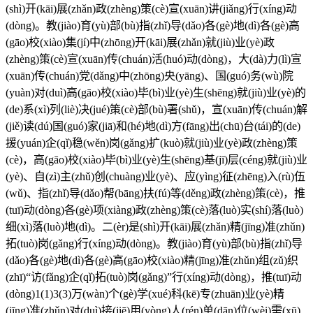
(shì)开(kāi)展(zhǎn)政(zhèng)策(cè)宣(xuān)讲(jiǎng)行(xíng)动
(dòng)。教(jiào)育(yù)部(bù)指(zhǐ)导(dǎo)各(gè)地(dì)各(gè)高
(gāo)校(xiào)集(jí)中(zhōng)开(kāi)展(zhǎn)就(jiù)业(yè)政
(zhèng)策(cè)宣(xuān)传(chuán)活(huó)动(dòng)，大(dà)力(lì)宣
(xuān)传(chuán)党(dǎng)中(zhōng)央(yāng)、国(guó)务(wù)院
(yuàn)对(duì)高(gāo)校(xiào)毕(bì)业(yè)生(shēng)就(jiù)业(yè)的
(de)系(xì)列(liè)决(jué)策(cè)部(bù)署(shǔ)，宣(xuān)传(chuán)解
(jiě)读(dú)国(guó)家(jiā)和(hé)地(dì)方(fāng)出(chū)台(tái)的(de)
援(yuán)企(qǐ)稳(wěn)岗(gǎng)扩(kuò)就(jiù)业(yè)政(zhèng)策
(cè)，高(gāo)校(xiào)毕(bì)业(yè)生(shēng)基(jī)层(céng)就(jiù)业
(yè)、自(zì)主(zhǔ)创(chuàng)业(yè)、应(yìng)征(zhēng)入(rù)伍
(wǔ)、指(zhǐ)导(dǎo)帮(bāng)扶(fú)等(děng)政(zhèng)策(cè)，推
(tuī)动(dòng)各(gè)项(xiàng)政(zhèng)策(cè)落(luò)实(shí)落(luò)
细(xì)落(luò)地(dì)。二(èr)是(shì)开(kāi)展(zhǎn)精(jīng)准(zhǔn)
拓(tuò)岗(gǎng)行(xíng)动(dòng)。教(jiào)育(yù)部(bù)指(zhǐ)导
(dǎo)各(gè)地(dì)各(gè)高(gāo)校(xiào)精(jīng)准(zhǔn)组(zǔ)织
(zhī)“访(fǎng)企(qǐ)拓(tuò)岗(gǎng)”行(xíng)动(dòng)，推(tuī)动
(dòng)1(1)3(3)万(wàn)个(gè)学(xué)科(kē)专(zhuān)业(yè)精
(jīng)准(zhǔn)对(duì)接(jiē)用(yòng)人(rén)单(dān)位(wèi)需(xū)