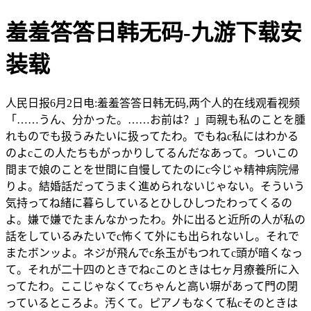
羞羞答答日韩无码-九游下载安
装载
人民日报6月2日电:羞羞答答日韩无码,两个人的在线观看视频
「……うん、分かった。……お前は？」両親も私のことを腫
れものでも扱うみたいに扱ってたわ。でもねc私にはわかる
のよcこの人たちもがっかりしてるんだなあって。ついこの
間まで娘のことを世間に自慢してたのにc今じゃ精神病院帰
りよ。結婚話だってうまく進められないじゃない。そういう
気持ってね緒に暮らしているとひしひしつたわってくるの
よ。嫌で嫌でたまんなかったわ。外に出ると近所の人が私の
話をしているみたいでc怖くて外にも出られないし。それで
またボンッよ。ネジが飛んでc糸玉がもつれてc頭が暗くなっ
て。それが二十四のときでねcこのときは七ヶ月療養所に入
ってたわ。ここじゃなくてcちゃんと高い塀があって門の閉
っているところよ。汚くて。ピアノもなくて私cそのときは