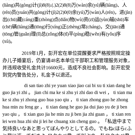
(liàng)共(gòng)计(jì)8(8).(.)2(2)8(8)万(wàn)余(yú)辆(liàng)、人
(rén)员(yuán)共(gòng)计(jì)2(2)0(0)余(yú)万(wàn)人(rén)，进(jìn)
出(chū)藏(cáng)重(zhòng)点(diǎn)物(wù)资(zī)运(yùn)输(shū)车
(chē)辆(liàng)通(tōng)行(xíng)正(zhèng)常(cháng)，交(jiāo)通
(tōng)管(guǎn)理(lǐ)总(zǒng)体(tǐ)平(píng)稳(wěn)有(yǒu)序
(xù)。
2019年1月，彭开宏在单位提醒要求严格按照规定操
办儿子婚宴后，仍宴请48名本单位干部职工和管理服务对象，
并违规收受礼金共计16600元，造成不良社会影响。彭开宏受
到党内警告处分，礼金予以退还。
di san tiao zhi ye yuan xiao jiao cai bi xu ti xian dang he
guo jia yi zhi 。 jian chi ma ke si zhu yi zhi dao di wei ， ti xian ma
ke si zhu yi zhong guo hua yao qiu ， ti xian zhong guo he zhong
hua min zu feng ge ， ti xian dang he guo jia dui jiao yu de ji ben
yao qiu ， ti xian guo jia he min zu ji ben jia zhi guan ， ti xian ren
lei wen hua zhi shi ji lei he chuang xin cheng guo 。「私途中まで
気持良いなあと思ってぼんやりとしてるの。でもねcほらcふ