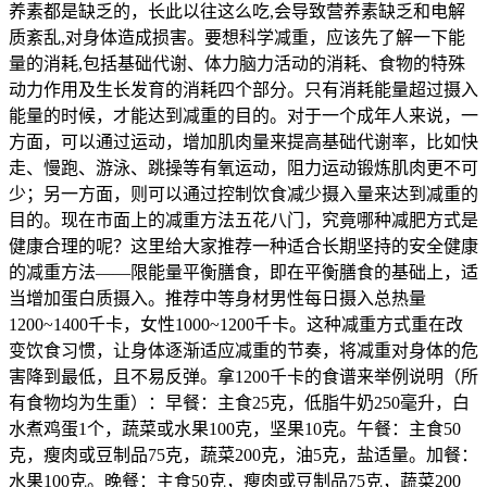
养素都是缺乏的，长此以往这么吃,会导致营养素缺乏和电解
质紊乱,对身体造成损害。要想科学减重，应该先了解一下能
量的消耗,包括基础代谢、体力脑力活动的消耗、食物的特殊
动力作用及生长发育的消耗四个部分。只有消耗能量超过摄入
能量的时候，才能达到减重的目的。对于一个成年人来说，一
方面，可以通过运动，增加肌肉量来提高基础代谢率，比如快
走、慢跑、游泳、跳操等有氧运动，阻力运动锻炼肌肉更不可
少；另一方面，则可以通过控制饮食减少摄入量来达到减重的
目的。现在市面上的减重方法五花八门，究竟哪种减肥方式是
健康合理的呢？这里给大家推荐一种适合长期坚持的安全健康
的减重方法——限能量平衡膳食，即在平衡膳食的基础上，适
当增加蛋白质摄入。推荐中等身材男性每日摄入总热量
1200~1400千卡，女性1000~1200千卡。这种减重方式重在改
变饮食习惯，让身体逐渐适应减重的节奏，将减重对身体的危
害降到最低，且不易反弹。拿1200千卡的食谱来举例说明（所
有食物均为生重）：早餐：主食25克，低脂牛奶250毫升，白
水煮鸡蛋1个，蔬菜或水果100克，坚果10克。午餐：主食50
克，瘦肉或豆制品75克，蔬菜200克，油5克，盐适量。加餐：
水果100克。晚餐：主食50克，瘦肉或豆制品75克，蔬菜200