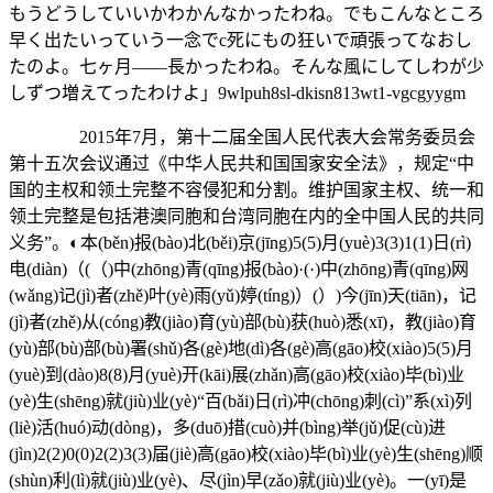
もうどうしていいかわかんなかったわね。でもこんなところ
早く出たいっていう一念でc死にもの狂いで頑張ってなおし
たのよ。七ヶ月――長かったわね。そんな風にしてしわが少
しずつ増えてったわけよ」9wlpuh8sl-dkisn813wt1-vgcgyygm
2015年7月，第十二届全国人民代表大会常务委员会
第十五次会议通过《中华人民共和国国家安全法》，规定“中
国的主权和领土完整不容侵犯和分割。维护国家主权、统一和
领土完整是包括港澳同胞和台湾同胞在内的全中国人民的共同
义务”。◐本(běn)报(bào)北(běi)京(jīng)5(5)月(yuè)3(3)1(1)日(rì)
电(diàn)（(（)中(zhōng)青(qīng)报(bào)·(·)中(zhōng)青(qīng)网
(wǎng)记(jì)者(zhě)叶(yè)雨(yǔ)婷(tíng)）(）)今(jīn)天(tiān)，记
(jì)者(zhě)从(cóng)教(jiào)育(yù)部(bù)获(huò)悉(xī)，教(jiào)育
(yù)部(bù)部(bù)署(shǔ)各(gè)地(dì)各(gè)高(gāo)校(xiào)5(5)月
(yuè)到(dào)8(8)月(yuè)开(kāi)展(zhǎn)高(gāo)校(xiào)毕(bì)业
(yè)生(shēng)就(jiù)业(yè)“百(bǎi)日(rì)冲(chōng)刺(cì)”系(xì)列
(liè)活(huó)动(dòng)，多(duō)措(cuò)并(bìng)举(jǔ)促(cù)进
(jìn)2(2)0(0)2(2)3(3)届(jiè)高(gāo)校(xiào)毕(bì)业(yè)生(shēng)顺
(shùn)利(lì)就(jiù)业(yè)、尽(jìn)早(zǎo)就(jiù)业(yè)。一(yī)是