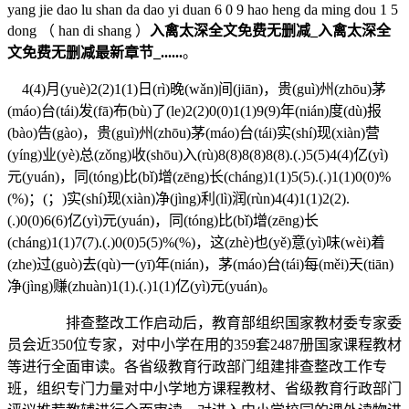
yang jie dao lu shan da dao yi duan 6 0 9 hao heng da ming dou 1 5
dong （ han di shang ）
入禽太深全文免费无删减_入禽太深全
文免费无删减最新章节_......
。
4(4)月(yuè)2(2)1(1)日(rì)晚(wǎn)间(jiān)，贵(guì)州(zhōu)茅
(máo)台(tái)发(fā)布(bù)了(le)2(2)0(0)1(1)9(9)年(nián)度(dù)报
(bào)告(gào)，贵(guì)州(zhōu)茅(máo)台(tái)实(shí)现(xiàn)营
(yíng)业(yè)总(zǒng)收(shōu)入(rù)8(8)8(8)8(8).(.)5(5)4(4)亿(yì)
元(yuán)，同(tóng)比(bǐ)增(zēng)长(cháng)1(1)5(5).(.)1(1)0(0)%
(%)；(；)实(shí)现(xiàn)净(jìng)利(lì)润(rùn)4(4)1(1)2(2).
(.)0(0)6(6)亿(yì)元(yuán)，同(tóng)比(bǐ)增(zēng)长
(cháng)1(1)7(7).(.)0(0)5(5)%(%)，这(zhè)也(yě)意(yì)味(wèi)着
(zhe)过(guò)去(qù)一(yī)年(nián)，茅(máo)台(tái)每(měi)天(tiān)
净(jìng)赚(zhuàn)1(1).(.)1(1)亿(yì)元(yuán)。
排查整改工作启动后，教育部组织国家教材委专家委
员会近350位专家，对中小学在用的359套2487册国家课程教材
等进行全面审读。各省级教育行政部门组建排查整改工作专
班，组织专门力量对中小学地方课程教材、省级教育行政部门