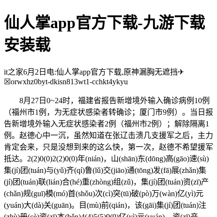
仙人掌app官方下载-九游下载
安装载
it之家6月2日电:仙人掌app官方下载,原神漏胸无遮挡✈
☒orwxhz0byt-dkisn813wt1-cchkt4ykyu
8月27日0~24时，福建省报告新增境外输入确诊病例10例
（福州市1例，为无症状感染者转确诊；厦门市9例）。当日报
告新增境外输入无症状感染者2例（福州市2例）；解除隔离1
例。赵德心中一沉，虽然知道在张辽击溃几支援军之后，主力
肯定会来，只是没想到来的这么快，第一次，赵德不希望援军
抵达。2(2)0(0)2(2)0(0)年(nián)，山(shān)东(dōng)高(gāo)速(sù)
集(jí)团(tuán)与(yǔ)齐(qí)鲁(lǔ)交(jiāo)通(tōng)发(fā)展(zhǎn)集
(jí)团(tuán)联(lián)合(hé)重(zhòng)组(zǔ)，集(jí)团(tuán)资(zī)产
(chǎn)规(guī)模(mó)首(shǒu)次(cì)突(tū)破(pò)万(wàn)亿(yì)元
(yuán)大(dà)关(guān)。目(mù)前(qián)，该(gāi)集(jí)团(tuán)注
(zhù)册(cè)资(zī)本(běn)4(4)5(5)9(9)亿(yì)元(yuán)，资(zī)产