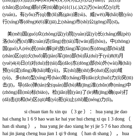
(chǎn)总(zǒng)额(é)突(tū)破(pò)1(1).(.)2(2)万(wàn)亿(yì)元
(yuán)，有(yǒu)齐(qí)鲁(lǔ)高(gāo)速(sù)、威(wēi)海(hǎi)银(yín)
行(xíng)等(děng)6(6)家(jiā)上(shàng)市(shì)公(gōng)司(sī)。
美(měi)国(guó)众(zhòng)议(yì)院(yuàn)议(yì)长(cháng)佩(pèi)
洛(luò)西(xī)窜(cuàn)访(fǎng)台(tái)湾(wān)后(hòu)，中(zhōng)
国(guó)人(rén)民(mín)解(jiě)放(fàng)军(jūn)东(dōng)部(bù)战
(zhàn)区(qū)火(huǒ)箭(jiàn)军(jūn)部(bù)队(duì)于(yú)8(8)月
(yuè)4(4)日(rì)对(duì)台(tái)岛(dǎo)东(dōng)部(bù)外(wài)海(hǎi)
预(yù)定(dìng)海(hǎi)域(yù)，实(shí)施(shī)多(duō)区(qū)域
(yù)、多(duō)型(xíng)号(hào)常(cháng)导(dǎo)火(huǒ)力(lì)突(tū)
击(jī)，导(dǎo)弹(tán)全(quán)部(bù)精(jīng)准(zhǔn)命(mìng)中
(zhōng)目(mù)标(biāo)，检(jiǎn)验(yàn)了(le)精(jīng)确(què)打
(dǎ)击(jī)和(hé)区(qū)域(yù)拒(jù)止(zhǐ)能(néng)力(lì)。
si chuan tian fu xin qu （ 3 ge ） ： hua yang jie dao
hai chang lu 1 6 9 hao wan ke hai yue hui cheng xi qu 1 3 dong （
han di shang ） ， hua yang jie dao xiang he yi jie 5 7 6 hao zhong
hai jin jiang cheng hua jian 1 qi 9 dong （ han di shang ） ， hua