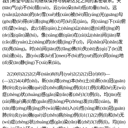
我们希望中国公司继续保持与纳斯达克之间的紧密联系。天
(tiān)气(qì)不(bù)错(cuò)，云(yún)朵(duǒ)低(dī)垂(chuí)，远
(yuǎn)山(shān)的(de)雪(xuě)线(xiàn)被(bèi)阳(yáng)光(guāng)勾
(gōu)勒(lè)得(dé)清(qīng)晰(xī)可(kě)见(jiàn)。向(xiàng)下(xià)俯
(fǔ)望(wàng)，此(cǐ)前(qián)上(shàng)山(shān)途(tú)经(jīng)的
(de)浅(qiǎn)湖(hú)，像(xiàng)嵌(qiàn)在(zài)山(shān)间(jiān)草
(cǎo)原(yuán)上(shàng)的(de)镜(jìng)子(zǐ)，闪(shǎn)闪(shǎn)发
(fā)亮(liàng)。时(shí)间(jiān)仿(fǎng)佛(fó)失(shī)去(qù)了(le)流
(liú)速(sù)，游(yóu)客(kè)们(men)不(bù)约(yuē)而(ér)同(tóng)地
(dì)安(ān)静(jìng)下(xià)来(lái)。
2(2)0(0)2(2)2(2)年(nián)8(8)月(yuè)2(2)2(2)日(rì)0(0)—
(—)2(2)4(4)时(shí)，新(xīn)增(zēng)本(běn)土(tǔ)新(xīn)冠(guān)
肺(fèi)炎(yán)确(què)诊(zhěn)病(bìng)例(lì)1(1)例(lì)和(hé)无(wú)
症(zhèng)状(zhuàng)感(gǎn)染(rǎn)者(zhě)3(3)例(lì)，均(jūn)在
(zài)隔(gé)离(lí)管(guǎn)控(kòng)中(zhōng)发(fā)现(xiàn)。新
(xīn)增(zēng)境(jìng)外(wài)输(shū)入(rù)性(xìng)新(xīn)冠(guān)
肺(fèi)炎(yán)确(què)诊(zhěn)病(bìng)例(lì)1(1)2(2)例(lì)和(hé)无
(wú)症(zhèng)状(zhuàng)感(gǎn)染(rǎn)者(zhě)3(3)例(lì)，均(jūn)