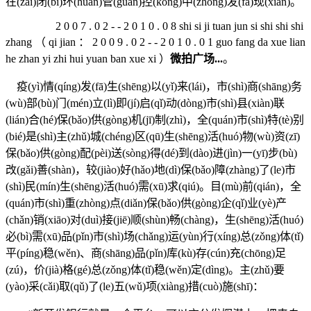
在(zài)闭(bì)环(huán)管(guǎn)控(kòng)中(zhōng)发(fā)现(xiàn)。
2 0 0 7 . 0 2 - - 2 0 1 0 . 0 8 shi si ji tuan jun si shi shi shi
zhang （ qi jian ： 2 0 0 9 . 0 2 - - 2 0 1 0 . 0 1 guo fang da xue lian
he zhan yi zhi hui yuan ban xue xi ）
微拍广场...
。
疫(yì)情(qíng)发(fā)生(shēng)以(yǐ)来(lái)，市(shì)商(shāng)务
(wù)部(bù)门(mén)立(lì)即(jí)启(qǐ)动(dòng)市(shì)县(xiàn)联
(lián)合(hé)保(bǎo)供(gòng)机(jī)制(zhì)，全(quán)市(shì)特(tè)别
(bié)是(shì)主(zhǔ)城(chéng)区(qū)生(shēng)活(huó)物(wù)资(zī)
保(bǎo)供(gòng)配(pèi)送(sòng)得(dé)到(dào)进(jìn)一(yī)步(bù)
改(gǎi)善(shàn)，较(jiào)好(hǎo)地(dì)保(bǎo)障(zhàng)了(le)市
(shì)民(mín)生(shēng)活(huó)需(xū)求(qiú)。目(mù)前(qián)，全
(quán)市(shì)重(zhòng)点(diǎn)保(bǎo)供(gòng)企(qǐ)业(yè)产
(chǎn)销(xiāo)对(duì)接(jiē)顺(shùn)畅(chàng)，生(shēng)活(huó)
必(bì)需(xū)品(pǐn)市(shì)场(chǎng)运(yùn)行(xíng)总(zǒng)体(tǐ)
平(píng)稳(wěn)、商(shāng)品(pǐn)库(kù)存(cún)充(chōng)足
(zú)，价(jià)格(gé)总(zǒng)体(tǐ)稳(wěn)定(dìng)。主(zhǔ)要
(yào)采(cǎi)取(qǔ)了(le)五(wǔ)项(xiàng)措(cuò)施(shī)：