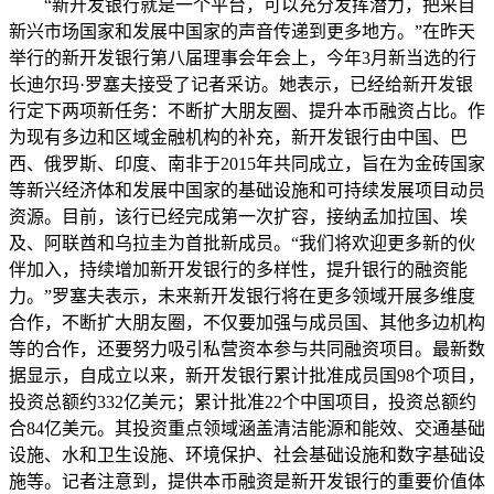
“新开发银行就是一个平台，可以充分发挥潜力，把来自
新兴市场国家和发展中国家的声音传递到更多地方。”在昨天
举行的新开发银行第八届理事会年会上，今年3月新当选的行
长迪尔玛·罗塞夫接受了记者采访。她表示，已经给新开发银
行定下两项新任务：不断扩大朋友圈、提升本币融资占比。作
为现有多边和区域金融机构的补充，新开发银行由中国、巴
西、俄罗斯、印度、南非于2015年共同成立，旨在为金砖国家
等新兴经济体和发展中国家的基础设施和可持续发展项目动员
资源。目前，该行已经完成第一次扩容，接纳孟加拉国、埃
及、阿联酋和乌拉圭为首批新成员。“我们将欢迎更多新的伙
伴加入，持续增加新开发银行的多样性，提升银行的融资能
力。”罗塞夫表示，未来新开发银行将在更多领域开展多维度
合作，不断扩大朋友圈，不仅要加强与成员国、其他多边机构
等的合作，还要努力吸引私营资本参与共同融资项目。最新数
据显示，自成立以来，新开发银行累计批准成员国98个项目，
投资总额约332亿美元；累计批准22个中国项目，投资总额约
合84亿美元。其投资重点领域涵盖清洁能源和能效、交通基础
设施、水和卫生设施、环境保护、社会基础设施和数字基础设
施等。记者注意到，提供本币融资是新开发银行的重要价值体