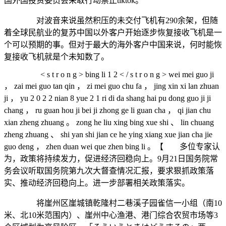
国外国投资委员会采取行动禁止tiktok。
对波音来说虽然积压的未交付飞机有290余架，但随
着全球民航业的复苏中国以外客户开始逐步恢复接收飞机是一
个可以预期的事。但对于最大的海外客户中国来说，何时能恢
复接收飞机就是个未知数了。
< s t r o n g > bing li 1 2 < / s t r o n g > wei mei guo ji
， zai mei guo tan qin ， zi mei guo chu fa ， jing xin xi lan zhuan
ji ， yu 2 0 2 2 nian 8 yue 2 1 ri di da shang hai pu dong guo ji ji
chang ， ru guan hou ji bei ji zhong ge li guan cha ， qi jian chu
xian zheng zhuang 。 zong he liu xing bing xue shi 、 lin chuang
zheng zhuang 、 shi yan shi jian ce he ying xiang xue jian cha jie
guo deng ， zhen duan wei que zhen bing li 。【 多位专家认
为，政策将持续发力，促进经济回稳向上。9月21日国务院常
务会议听取国务院第九次大督查情况汇报，要求狠抓政策落
实、推动经济回稳向上。进一步部署相关政策落实。
将崖州区崖城镇乾隆村二巷溪子园雀信一小组（南10
米、北10米范围内）、崖州中心渔港、港门综合农贸市场等3