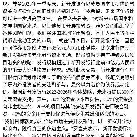
现。截至2023年一季度末，新开发银行以成员国本币提供的融
资金额占投资总额的比例达到21.5%。“我希望，未来这个占比
可以进一步提高至30%。”在罗塞夫看来，“对新兴市场国家和
发展中国家来说，以其他货币开展投融资，难免会面临汇率等
各种风险问题，我们将注重本地货币融资，基于人民币等多种
货币去撬动更大的市场。”就在5月29日，新开发银行在中国银
行间债券市场成功发行85亿元人民币熊猫债。此次发行体现了
新开发银行多元化参与资本市场、动员资源支持可持续发展项
目融资的战略，发行规模超过了新开发银行此前70亿元人民币
的单笔最大熊猫债发行规模。通过此次交易，新开发银行在中
国银行间债券市场建立了新的熊猫债债券基准。该笔交易吸引
了境内外投资者的关注和参与，最终以负溢价为债券成功定
价。根据新开发银行2022-2026年总体战略，未来将提供300亿
美元资金支持，其中，30%的资金以本币提供，30%的资金投
向非主权业务，20%的项目与其他多边开发银行进行联合融
资，40%的资金用于支持促进气候变化减缓和适应的项目。
“我们目标就是成为全球市场主要开发银行，进一步提升全球
影响力，践行真正的多边主义。”罗塞夫表示，新开发银行将
搭建平台，让新兴市场国家和发展中国家分享各自的经验，应