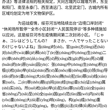
办法》等法律法规的相关规定，大同古城内以城墙为界，东至
和阳门、南至永泰门、西至清远门、北至武定门，古城内所有
区域均划定为地下文物保护区。
为迎战疫情，绥芬河当地陆续出台“边境口岸封闭”
“休闲场所暂停”“全市小区封闭”“人民医院停诊”等多种措施加
以应对。这是绥芬河市在疫情期间第二次封闭小区。「じゃ
ぁ、コレはどうしてんの？ まさか、一人でヤったことない
わけじゃないよね」当(dāng)时(shí)，官(guān)方(fāng)还(hái)
对(duì)外(wài)解(jiě)释(shì)了(le)张(zhāng)中(zhōng)生(shēng)二
(èr)审(shěn)时(shí)从(cóng)死(sǐ)刑(xíng)改(gǎi)判(pàn)死(sǐ)缓
(huǎn)的(de)原(yuán)因(yīn)：张(zhāng)中(zhōng)生(shēng)积(jī)
极(jí)检(jiǎn)举(jǔ)山(shān)西(xī)某(mǒu)省(shěng)级(jí)领(lǐng)导
(dǎo)的(de)重(zhòng)大(dà)受(shòu)贿(huì)犯(fàn)罪(zuì)线(xiàn)
索(suǒ)，二(èr)审(shěn)期(qī)间(jiān)经(jīng)查(chá)证(zhèng)属
(shǔ)实(shí)。所(suǒ)检(jiǎn)举(jǔ)犯(fàn)罪(zuì)在(zài)全(quán)
省(shěng)乃(nǎi)至(zhì)全(quán)国(guó)范(fàn)围(wéi)内(nèi)有
(yǒu)重(zhòng)大(dà)影(yǐng)响(xiǎng)，构(gòu)成(chéng)重
(zhòng)大(dà)立(lì)功(gōng)。依(yī)据(jù)法(fǎ)律(lǜ)和(hé)司(sī)