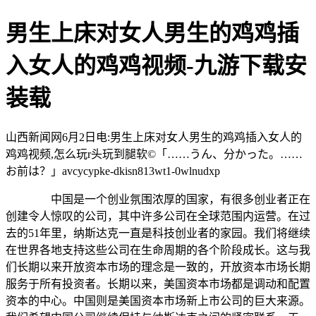
男生上床对女人男生的鸡鸡插
入女人的鸡鸡视频-九游下载安
装载
山西新闻网6月2日电:男生上床对女人男生的鸡鸡插入女人的
鸡鸡视频,怎么玩r头玩到腿软©「……うん、分かった。……
お前は？」avcycypke-dkisn813wt1-0wlnudxp
中国是一个创业氛围浓厚的国家，有很多创业者正在
创建令人惊叹的公司，其中许多公司在全球范围内运营。在过
去的51年里，纳斯达克一直是科技创业者的家园。我们将继续
在世界各地支持这些公司在生命周期的各个阶段成长。这与我
们长期以来开放资本市场的理念是一致的，开放资本市场长期
服务于所有投资者。长期以来，美国资本市场都是调动和配置
资本的中心。中国则是美国资本市场新上市公司的巨大来源。