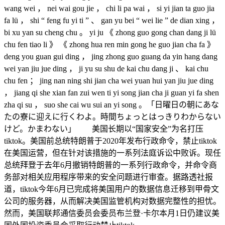
wang wei ， nei wai gou jie ， chi li pa wai ， si yi jian ta guo jia
fa lü ， shi “ feng fu yi ti ” 、 gan yu bei “ wei lie ” de dian xing ，
bi xu yan su cheng chu 。 yi ju 《 zhong guo gong chan dang ji lü
chu fen tiao li 》 《 zhong hua ren min gong he guo jian cha fa 》
deng you guan gui ding ， jing zhong guo guang da yin hang dang
wei yan jiu jue ding ， ji yu su shu de kai chu dang ji 、 kai chu
chu fen ； jing nan ning shi jian cha wei yuan hui yan jiu jue ding
， jiang qi she xian fan zui wen ti yi song jian cha ji guan yi fa shen
zha qi su ， suo she cai wu sui an yi song 。「日曜日の朝にあな
たの寮に迎えに行くわよ。時間ちょっとはっきりわからない
けど。かまわない」 美国长期以“国家安全”为名打压
tiktok。美国前总统特朗普于2020年发布行政命令，禁止tiktok
在美国运营，但在针对该措施的一系列法庭诉讼中败诉。现任
总统拜登于去年6月撤销特朗普的一系列行政命令，并命令商
务部对相关应用程序带来的安全问题进行审查。据路透社报
道，tiktok今年6月已完成将美国用户的数据信息迁移到甲骨文
公司的服务器，从而解决美国监管机构对数据完整性的担忧。
然而，美国联邦通信委员会委员布兰登·卡尔本月1日仍建议美