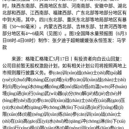
时，陕西东南部、西南地区东部、河南南部、安徽中部、湖北
北部和西部、江西南部、福建西部、广东北部等地部分地区有
中到大雨，其中，四川东北部、重庆东北部等地局部地区有暴
雨（50～80毫米）。内蒙古西北部、吉林东部、甘肃河西等地
部分地区有4～6级风（见图3）。图3全国降水量预报图（6月3
日08时-4日08时）制作：张夕迪于超鲍媛媛张永恒签发：马学
款
来源：格隆汇格隆汇5月17日丨有投资者向白云山回复：
公司目前暂无股权激励计划，如有相关计划公司将按照两地上
市规则履行披露义务。参(cān)训(xùn)战(zhàn)士(shì)爬(pá)越
(yuè)火(huǒ)障(zhàng)区(qū)域(yù)参(cān)训(xùn)战(zhàn)士(shì)
利(lì)用(yòng)冰(bīng)桶(tǒng)模(mó)拟(nǐ)低(dī)温(wēn)环(huán)
境(jìng)进(jìn)行(xíng)武(wǔ)器(qì)分(fēn)解(jiě)结(jié)合(hé)并
(bìng)射(shè)击(jī)参(cān)训(xùn)战(zhàn)士(shì)在(zài)高(gāo)压
(yā)水(shuǐ)枪(qiāng)冲(chōng)淋(lín)下(xià)进(jìn)行(xíng)极(jí)
限(xiàn)体(tǐ)能(néng)训(xùn)练(liàn)参(cān)训(xùn)战(zhàn)士
(shì)在(zài)高(gāo)压(yā)水(shuǐ)枪(qiāng)冲(chōng)淋(lín)下(xià)
进(jìn)行(xíng)极(jí)限(xiàn)体(tǐ)能(néng)训(xùn)练(liàn)参(cān)