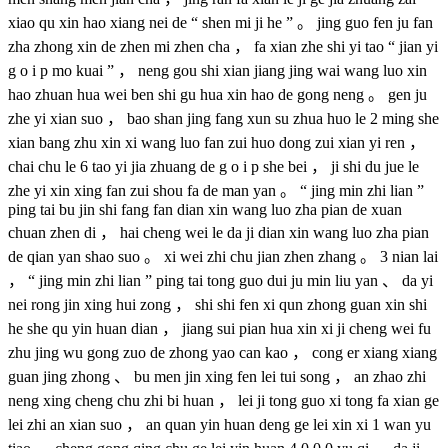
xiao qu xin hao xiang nei de “ shen mi ji he ” 。 jing guo fen ju fan
zha zhong xin de zhen mi zhen cha ， fa xian zhe shi yi tao “ jian yi
g o i p mo kuai ” ， neng gou shi xian jiang jing wai wang luo xin
hao zhuan hua wei ben shi gu hua xin hao de gong neng 。 gen ju
zhe yi xian suo ， bao shan jing fang xun su zhua huo le 2 ming she
xian bang zhu xin xi wang luo fan zui huo dong zui xian yi ren ，
chai chu le 6 tao yi jia zhuang de g o i p she bei ， ji shi du jue le
zhe yi xin xing fan zui shou fa de man yan 。 “ jing min zhi lian ”
ping tai bu jin shi fang fan dian xin wang luo zha pian de xuan
chuan zhen di ， hai cheng wei le da ji dian xin wang luo zha pian
de qian yan shao suo 。 xi wei zhi chu jian zhen zhang 。 3 nian lai
， “ jing min zhi lian ” ping tai tong guo dui ju min liu yan 、 da yi
nei rong jin xing hui zong ， shi shi fen xi qun zhong guan xin shi
he she qu yin huan dian ， jiang sui pian hua xin xi ji cheng wei fu
zhu jing wu gong zuo de zhong yao can kao ， cong er xiang xiang
guan jing zhong 、 bu men jin xing fen lei tui song ， an zhao zhi
neng xing cheng chu zhi bi huan ， lei ji tong guo xi tong fa xian ge
lei zhi an xian suo ， an quan yin huan deng ge lei xin xi 1 wan yu