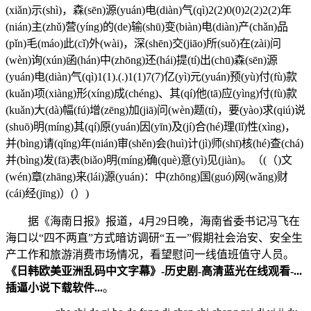
(xiǎn)示(shì)，森(sēn)源(yuán)电(diàn)气(qì)2(2)0(0)2(2)2(2)年
(nián)主(zhǔ)营(yíng)的(de)输(shū)变(biàn)电(diàn)产(chǎn)品
(pǐn)毛(máo)此(cǐ)外(wài)，深(shēn)交(jiāo)所(suǒ)在(zài)问
(wèn)询(xún)函(hán)中(zhōng)还(hái)提(tí)出(chū)森(sēn)源
(yuán)电(diàn)气(qì)1(1).(.)1(1)7(7)亿(yì)元(yuán)预(yù)付(fù)款
(kuǎn)项(xiàng)形(xíng)成(chéng)、其(qí)他(tā)应(yìng)付(fù)款
(kuǎn)大(dà)幅(fú)增(zēng)加(jiā)问(wèn)题(tí)，要(yào)求(qiú)说
(shuō)明(míng)其(qí)原(yuán)因(yīn)及(jí)合(hé)理(lǐ)性(xìng)，
并(bìng)请(qǐng)年(nián)审(shěn)会(huì)计(jì)师(shī)核(hé)查(chá)
并(bìng)发(fā)表(biǎo)明(míng)确(què)意(yì)见(jiàn)。（(（)文
(wén)章(zhāng)来(lái)源(yuán)：中(zhōng)国(guó)网(wǎng)财
(cái)经(jīng)）(）)
据《海南日报》报道，4月29日晚，海南省委书记冯飞在
海口以“四不两直”方式暗访调研“五一”假期社会治安、安全生
产工作和旅游消费市场情况，看望慰问一线值班值守人员。
《日韩欧美亚洲乱码中文字幕》-历史剧-高清蓝光在线观看-...
插逼小说下载软件...
。