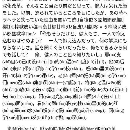
深化改革。そんなこと当たり前だと思って、健人は呆れた顔
をした。以前、怒られているところを目にしたが、あの時ヘ
ラヘラと笑っていた理由を聞いて迹盲筏俊３酩嵋姢郡趣
稀⑴椁欷皮い毪韦衰廿楗廿椁刃δ盲皮い毪椤ⅴぅ椁膜い皮
い郡堡欷伞?br /> 「俺もそうだけど、健人もさ、一人で抱え
込むのはやめよう？ 一人で抱え込んだって、何の解決にも
ならないしさ。話を聞くぐらいだったら、俺もできるから何
でも話して？ 俺、健人のこと色々知りたいし」那(nà)支
(zhī)自(zì)己(jǐ)设(shè)计(jì)的(de)温(wēn)度(dù)计(jì)，他(tā)后
(hòu)来(lái)带(dài)到(dào)学(xué)校(xiào)，班(bān)里(lǐ)没(méi)
开(kāi)科(kē)学(xué)课(kè)，老(lǎo)师(shī)把(bǎ)同(tóng)学(xué)
们(men)召(zhào)集(jí)到(dào)一(yī)起(qǐ)，将(jiāng)温(wēn)度
(dù)计(jì)放(fàng)在(zài)教(jiào)室(shì)前(qián)的(de)大(dà)石(shí)
头(tóu)上(shàng)，阳(yáng)光(guāng)斜(xié)照(zhào)在(zài)上
(shàng)面(miàn)，看(kàn)到(dào)液(yè)柱(zhù)里(lǐ)的(de)红
(hóng)墨(mò)水(shuǐ)慢(màn)慢(màn)爬(pá)升(shēng)，同(tóng)
学(xué)们(men)发(fā)出(chū)惊(jīng)叹(tàn)。
来(lái)源(yuán)：财(cái)联(lián)社(shè)编(biān)辑(jí)/(/)黄