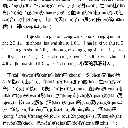
响(xiǎng)力(lì)。”他(tā)说(shuō)。另(lìng)外(wài)，在(zài)杜(dù)
肯(kěn)家(jiā)族(zú)办(bàn)公(gōng)室(shì)的(de)投(tóu)资(zī)组
(zǔ)合(hé)中(zhōng)，出(chū)现(xiàn)了(le)责(zé)任(rèn)编(biān)
辑(jí)：郑(zhèng)卓(zhuó)
1 1 ge shi bao gao xin zeng wu zheng zhuang gan ran
zhe 2 3 li 。 qi zhong jing wai shu ru 1 0 li （ ma lai xi ya shu ru 5
li ， han guo shu ru 3 li ， zhong guo xiang gang shu ru 1 li ， ao
da li ya shu ru 1 li ） ； < s t r o n g > ben tu 1 3 li （ wen zhou shi
4 li ， jin hua shi 9 li ） 。 < / s t r o n g >
小莹的乳液计2...
。
在(zài)问(wèn)询(xún)函(hán)中(zhōng)，深(shēn)交(jiāo)所
(suǒ)指(zhǐ)出(chū)，年(nián)报(bào)披(pī)露(lù)，在(zài)资(zī)
产(chǎn)负(fù)债(zhài)表(biǎo)日(rì)后(hòu)，森(sēn)源(yuán)电
(diàn)气(qì)完(wán)成(chéng)控(kòng)制(zhì)权(quán)变(biàn)更
(gèng)，控(kòng)股(gǔ)深(shēn)交(jiāo)所(suǒ)要(yào)求(qiú)森
(sēn)源(yuán)电(diàn)气(qì)说(shuō)明(míng)新(xīn)实(shí)控
(kòng)人(rén)能(néng)否(fǒu)对(duì)公(gōng)司(sī)实(shí)施(shī)
有(yǒu)效(xiào)、稳(wěn)定(dìng)的(de)控(kòng)制(zhì)，原