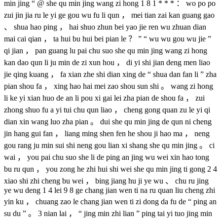
min jing “ @ she qu min jing wang zi hong 1 8 1 * * * ： wo po po
zui jin jia ru le yi ge gou wu fu li qun ， mei tian zai kan guang gao
、 shua hao ping ， hai shuo zhun bei yao jie ren wu zhuan dian
mai cai qian ， ta hui bu hui bei pian le ？ ” “ wu wu gou wu jie ”
qi jian ， pan guang lu pai chu suo she qu min jing wang zi hong
kan dao qun li ju min de zi xun hou ， di yi shi jian deng men liao
jie qing kuang ， fa xian zhe shi dian xing de “ shua dan fan li ” zha
pian shou fa ， xing hao hai mei zao shou sun shi 。 wang zi hong
li ke yi xian huo de an li pou xi gai lei zha pian de shou fa ， zui
zhong shuo fu a yi tui chu qun liao ， cheng gong quan zu le yi qi
dian xin wang luo zha pian 。 dui she qu min jing de qun ni cheng
jin hang gui fan ， liang ming shen fen he shou ji hao ma ， neng
gou rang ju min sui shi neng gou lian xi shang she qu min jing 。 ci
wai ， you pai chu suo she li de ping an jing wu wei xin hao tong
bu ru qun ， you zong he zhi hui shi wei she qu min jing ti gong 2 4
xiao shi zhi cheng bu wei ， bing jiang hu ji ye wu 、 chu ru jing
ye wu deng 1 4 lei 9 8 ge chang jian wen ti na ru quan liu cheng zhi
yin ku ， chuang zao le chang jian wen ti zi dong da fu de “ ping an
su du ” 。 3 nian lai ， “ jing min zhi lian ” ping tai yi tuo jing min