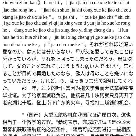
xin wen zhou kan 》 biao shi ， ji jian jian cha de xue ke te se shi
jiao cha rong he ， “ jian dan shuo jiu shi cong xue ke jiao cha zou
xiang le jiao cha xue ke ” 。 ta jie shi ， “ xue ke jiao cha ” shi zhi
ji ge xue ke jiao cha zai yi qi jin xing wen ti yan jiu he xue ke rong
he ， dang xue ke jiao cha jin xing dao yi ding cheng du ， li lun
hua he ti xi hua zhi hou ， jiu hui xing cheng yi ge xue ke jiao cha
hou de xin xue ke ， ji “ jiao cha xue ke ” 。それがどれほど深い
愛なのか、健人には分からない。母が父を愛してきたことは
分かっているが、それを上回ってしまったのだろう。母は決
して、父のことを忘れてしまうような弱い人ではない。忘れ
ることが目的で再婚したのなら、健人は母のことを嫌いにな
っていただろう。けれど、今、はっきり言葉で証明してくれ
た。 那一年，21岁的叶国富因为拖欠学费而无法拿到中专
毕业证。为了给家里减轻负担，他揣着几十块钱就只身离开了
老家湖北十堰，登上南下广东的火车，寻找打工赚钱的机会。
“（国产）大型民航客机在我国取证尚属首次，这也
相当于一个教学的过程。”綦琦表示，完成取证试飞是c919大
型客机获取适航证的必要条件。“随后可能还要进行一些相应