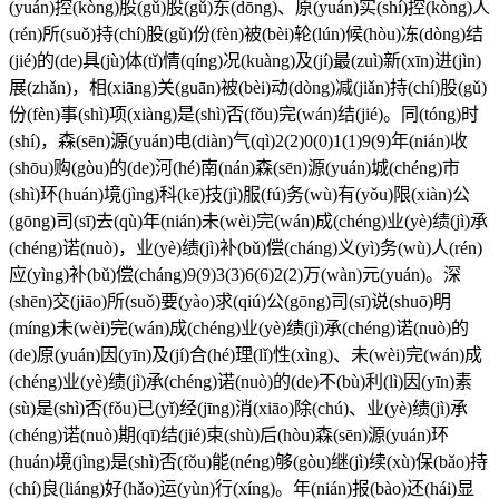
(yuán)控(kòng)股(gǔ)股(gǔ)东(dōng)、原(yuán)实(shí)控(kòng)人
(rén)所(suǒ)持(chí)股(gǔ)份(fèn)被(bèi)轮(lún)候(hòu)冻(dòng)结
(jié)的(de)具(jù)体(tǐ)情(qíng)况(kuàng)及(jí)最(zuì)新(xīn)进(jìn)
展(zhǎn)，相(xiāng)关(guān)被(bèi)动(dòng)减(jiǎn)持(chí)股(gǔ)
份(fèn)事(shì)项(xiàng)是(shì)否(fǒu)完(wán)结(jié)。同(tóng)时
(shí)，森(sēn)源(yuán)电(diàn)气(qì)2(2)0(0)1(1)9(9)年(nián)收
(shōu)购(gòu)的(de)河(hé)南(nán)森(sēn)源(yuán)城(chéng)市
(shì)环(huán)境(jìng)科(kē)技(jì)服(fú)务(wù)有(yǒu)限(xiàn)公
(gōng)司(sī)去(qù)年(nián)未(wèi)完(wán)成(chéng)业(yè)绩(jì)承
(chéng)诺(nuò)，业(yè)绩(jì)补(bǔ)偿(cháng)义(yì)务(wù)人(rén)
应(yìng)补(bǔ)偿(cháng)9(9)3(3)6(6)2(2)万(wàn)元(yuán)。深
(shēn)交(jiāo)所(suǒ)要(yào)求(qiú)公(gōng)司(sī)说(shuō)明
(míng)未(wèi)完(wán)成(chéng)业(yè)绩(jì)承(chéng)诺(nuò)的
(de)原(yuán)因(yīn)及(jí)合(hé)理(lǐ)性(xìng)、未(wèi)完(wán)成
(chéng)业(yè)绩(jì)承(chéng)诺(nuò)的(de)不(bù)利(lì)因(yīn)素
(sù)是(shì)否(fǒu)已(yǐ)经(jīng)消(xiāo)除(chú)、业(yè)绩(jì)承
(chéng)诺(nuò)期(qī)结(jié)束(shù)后(hòu)森(sēn)源(yuán)环
(huán)境(jìng)是(shì)否(fǒu)能(néng)够(gòu)继(jì)续(xù)保(bǎo)持
(chí)良(liáng)好(hǎo)运(yùn)行(xíng)。年(nián)报(bào)还(hái)显