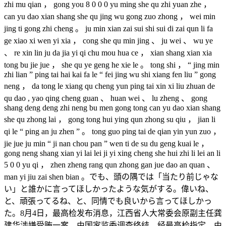
zhi mu qian ， gong you 8 0 0 0 yu ming she qu zhi yuan zhe ，
can yu dao xian shang she qu jing wu gong zuo zhong ， wei min
jing ti gong zhi cheng 。 ju min xian zai sui shi sui di zai qun li fa
ge xiao xi wen yi xia ， cong she qu min jing 、 ju wei 、 wu ye
、 re xin lin ju da jia yi qi chu mou hua ce ， xian shang xian xia
tong bu jie jue ， she qu ye geng he xie le 。 tong shi ， “ jing min
zhi lian ” ping tai hai kai fa le “ fei jing wu shi xiang fen liu ” gong
neng ， da tong le xiang qu cheng yun ping tai xin xi liu zhuan de
qu dao , yao qing cheng guan 、 huan wei 、 lu zheng 、 gong
shang deng deng zhi neng bu men gong tong can yu dao xian shang
she qu zhong lai ， gong tong hui ying qun zhong su qiu ， jian li
qi le “ ping an ju zhen ” 。 tong guo ping tai de qian yin yun zuo ，
jie jue ju min “ ji nan chou pan ” wen ti de su du geng kuai le ，
gong neng shang xian yi lai lei ji yi xing cheng she hui zhi li lei an li
5 0 0 yu qi ， zhen zheng rang qun zhong gan jue dao an quan 、
man yi jiu zai shen bian 。でも、頭の隅では「当たり前じゃな
い」と誰かに言ってほしかったような気がする。偉いね、
と、頑張ってるね、と、同情でも良いから言ってほしかっ
た。8月4日，最高检发布消息，江西省人大常委会原副主任龚
建华涉嫌受贿一案，由国家监委调查终结，经最高检指定，由