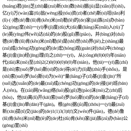
(huáng)君(jūn)芝(zhī)最(zuì)新(xīn)数(shù)据(jù)显(xiǎn)示(shì)，
亿(yì)万(wàn)富(fù)翁(wēng)投(tóu)资(zī)者(zhě)斯(sī)坦(tǎn)利
(lì)·(·)德(dé)鲁(lǔ)肯(kěn)米(mǐ)勒(lè)的(de)家(jiā)族(zú)办(bàn)
公(gōng)室(shì)一(yī)季(jì)度(dù)大(dà)量(liáng)买(mǎi)入(rù)了
(le)英(yīng)伟(wěi)达(dá)的(de)股(gǔ)票(piào)，并(bìng)对(duì)
德(dé)鲁(lǔ)肯(kěn)米(mǐ)勒(lè)是(shì)世(shì)界(jiè)上(shàng)最
(zuì)成(chéng)功(gōng)的(de)宏(hóng)观(guān)对(duì)冲(chōng)
基(jī)金(jīn)经(jīng)理(lǐ)之(zhī)一(yī)，从(cóng)8(8)0(0)年(nián)
代(dài)末(mò)至(zhì)2(2)0(0)0(0)0(0)年(nián)，他(tā)一(yī)直(zhí)
是(shì)索(suǒ)罗(luó)斯(sī)的(de)得(dé)力(lì)助(zhù)手(shǒu)，是
(shì)索(suǒ)罗(luó)斯(sī)为(wèi)“量(liáng)子(zǐ)基(jī)金(jīn)”所
(suǒ)选(xuǎn)的(de)最(zuì)成(chéng)功(gōng)的(de)接(jiē)班(bān)
人(rén)。在(zài)网(wǎng)络(luò)股(gǔ)泡(pào)沫(mò)之(zhī)后
(hòu)，他(tā)离(lí)开(kāi)索(suǒ)罗(luó)斯(sī)的(de)量(liáng)子(zǐ)
基(jī)金(jīn)单(dān)干(gān)。根(gēn)据(jù)周(zhōu)一(yī)最(zuì)
新(xīn)提(tí)交(jiāo)的(de)1(1)3(3)f(f)文(wén)件(jiàn)，德(dé)鲁
(lǔ)肯(kěn)米(mǐ)勒(lè)的(de)杜(dù)肯(kěn)家(jiā)族(zú)办(bàn)公
(gōng)室(shì)