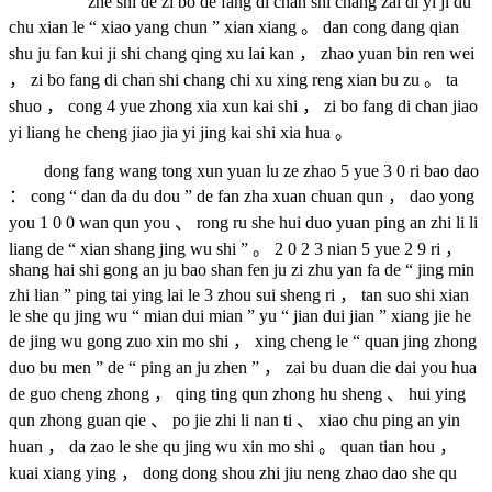
zhe shi de zi bo de fang di chan shi chang zai di yi ji du
chu xian le “ xiao yang chun ” xian xiang 。 dan cong dang qian
shu ju fan kui ji shi chang qing xu lai kan ， zhao yuan bin ren wei
， zi bo fang di chan shi chang chi xu xing reng xian bu zu 。 ta
shuo ， cong 4 yue zhong xia xun kai shi ， zi bo fang di chan jiao
yi liang he cheng jiao jia yi jing kai shi xia hua 。
dong fang wang tong xun yuan lu ze zhao 5 yue 3 0 ri bao dao
： cong “ dan da du dou ” de fan zha xuan chuan qun ， dao yong
you 1 0 0 wan qun you 、 rong ru she hui duo yuan ping an zhi li li
liang de “ xian shang jing wu shi ” 。 2 0 2 3 nian 5 yue 2 9 ri ，
shang hai shi gong an ju bao shan fen ju zi zhu yan fa de “ jing min
zhi lian ” ping tai ying lai le 3 zhou sui sheng ri ， tan suo shi xian
le she qu jing wu “ mian dui mian ” yu “ jian dui jian ” xiang jie he
de jing wu gong zuo xin mo shi ， xing cheng le “ quan jing zhong
duo bu men ” de “ ping an ju zhen ” ， zai bu duan die dai you hua
de guo cheng zhong ， qing ting qun zhong hu sheng 、 hui ying
qun zhong guan qie 、 po jie zhi li nan ti 、 xiao chu ping an yin
huan ， da zao le she qu jing wu xin mo shi 。 quan tian hou ，
kuai xiang ying ， dong dong shou zhi jiu neng zhao dao she qu