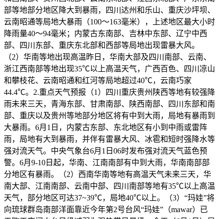
部等地部分地区降大到暴雨，四川达州和乐山、重庆沙坪坝、
云南昭通等局地大暴雨（100～163毫米），上述地区最大小时
降雨量40～94毫米；内蒙古东南部、吉林中东部、辽宁中西
部、四川东部、重庆东北部和西部等局地出现雷暴大风。
（2）华南等地出现高温昨日，华南大部及四川南部、云南、
浙江西南部等地出现35℃以上高温天气，广西百色、四川凉山
和攀枝花、云南昭通和红河等局地超过40℃，云南巧家
44.4℃。2.重点天气预报（1）四川重庆贵州陕西等地有较强降
雨未来三天，青海东部、甘肃南部、陕西南部、四川东部和南
部、重庆以及贵州等地部分地区将有中到大雨，局地有暴雨到
大暴雨。6月1日，内蒙古东部、东北地区有小到中雨或雷阵
雨，局地有大到暴雨，并伴有雷暴大风、冰雹和短时强降水等
强对流天气。中央气象台6月1日06时发布强对流天气蓝色预
警。6月9-10日起，华南、江南南部有中到大雨，华南南部部
分地区有暴雨。（2）西南华南等地有高温天气未来三天，华
南大部、江南南部、云南中部、四川南部等地有35℃以上高温
天气，部分地区可达37~39℃，局地40℃以上。（3）“玛娃”将
向琉球群岛南部洋面靠近今年第2号台风“玛娃”（mawar）已