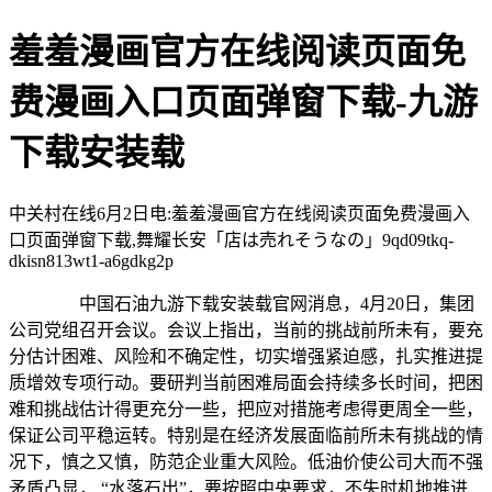
羞羞漫画官方在线阅读页面免
费漫画入口页面弹窗下载-九游
下载安装载
中关村在线6月2日电:羞羞漫画官方在线阅读页面免费漫画入
口页面弹窗下载,舞耀长安「店は売れそうなの」9qd09tkq-
dkisn813wt1-a6gdkg2p
中国石油九游下载安装载官网消息，4月20日，集团
公司党组召开会议。会议上指出，当前的挑战前所未有，要充
分估计困难、风险和不确定性，切实增强紧迫感，扎实推进提
质增效专项行动。要研判当前困难局面会持续多长时间，把困
难和挑战估计得更充分一些，把应对措施考虑得更周全一些，
保证公司平稳运转。特别是在经济发展面临前所未有挑战的情
况下，慎之又慎，防范企业重大风险。低油价使公司大而不强
矛盾凸显， “水落石出”，要按照中央要求，不失时机地推进