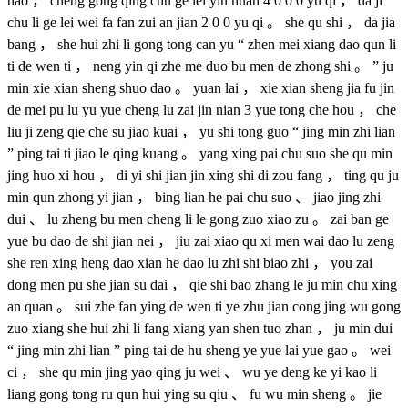
tiao ， cheng gong qing chu ge lei yin huan 4 0 0 0 yu qi ， da ji
chu li ge lei wei fa fan zui an jian 2 0 0 yu qi 。 she qu shi ， da jia
bang ， she hui zhi li gong tong can yu “ zhen mei xiang dao qun li
ti de wen ti ， neng yin qi zhe me duo bu men de zhong shi 。 ” ju
min xie xian sheng shuo dao 。 yuan lai ， xie xian sheng jia fu jin
de mei pu lu yu yue cheng lu zai jin nian 3 yue tong che hou ， che
liu ji zeng qie che su jiao kuai ， yu shi tong guo “ jing min zhi lian
” ping tai ti jiao le qing kuang 。 yang xing pai chu suo she qu min
jing huo xi hou ， di yi shi jian jin xing shi di zou fang ， ting qu ju
min qun zhong yi jian ， bing lian he pai chu suo 、 jiao jing zhi
dui 、 lu zheng bu men cheng li le gong zuo xiao zu 。 zai ban ge
yue bu dao de shi jian nei ， jiu zai xiao qu xi men wai dao lu zeng
she ren xing heng dao xian he dao lu zhi shi biao zhi ， you zai
dong men pu she jian su dai ， qie shi bao zhang le ju min chu xing
an quan 。 sui zhe fan ying de wen ti ye zhu jian cong jing wu gong
zuo xiang she hui zhi li fang xiang yan shen tuo zhan ， ju min dui
“ jing min zhi lian ” ping tai de hu sheng ye yue lai yue gao 。 wei
ci ， she qu min jing yao qing ju wei 、 wu ye deng ke yi kao li
liang gong tong ru qun hui ying su qiu 、 fu wu min sheng 。 jie