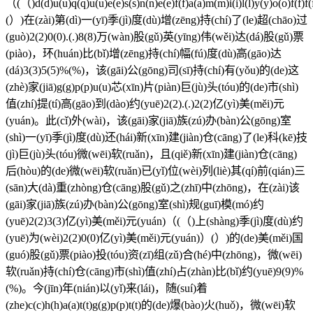
（(（)d(d)u(u)q(q)u(u)e(e)s(s)n(n)e(e)f(f)a(a)m(m)i(i)l(l)y(y)o(o)f(f)f(
(）)在(zài)第(dì)一(yī)季(jì)度(dù)增(zēng)持(chí)了(le)超(chāo)过
(guò)2(2)0(0).(.)8(8)万(wàn)股(gǔ)英(yīng)伟(wěi)达(dá)股(gǔ)票
(piào)，环(huán)比(bǐ)增(zēng)持(chí)幅(fú)度(dù)高(gāo)达
(dá)3(3)5(5)%(%)，该(gāi)公(gōng)司(sī)持(chí)有(yǒu)的(de)这
(zhè)家(jiā)g(g)p(p)u(u)芯(xīn)片(piàn)巨(jù)头(tóu)的(de)市(shì)
值(zhí)提(tí)高(gāo)到(dào)约(yuē)2(2).(.)2(2)亿(yì)美(měi)元
(yuán)。此(cǐ)外(wài)，该(gāi)家(jiā)族(zú)办(bàn)公(gōng)室
(shì)一(yī)季(jì)度(dù)还(hái)新(xīn)建(jiàn)仓(cāng)了(le)科(kē)技
(jì)巨(jù)头(tóu)微(wēi)软(ruǎn)，且(qiě)新(xīn)建(jiàn)仓(cāng)
后(hòu)的(de)微(wēi)软(ruǎn)已(yǐ)位(wèi)列(liè)其(qí)前(qián)三
(sān)大(dà)重(zhòng)仓(cāng)股(gǔ)之(zhī)中(zhōng)，在(zài)该
(gāi)家(jiā)族(zú)办(bàn)公(gōng)室(shì)规(guī)模(mó)约
(yuē)2(2)3(3)亿(yì)美(měi)元(yuán)（(（)上(shàng)季(jì)度(dù)约
(yuē)为(wèi)2(2)0(0)亿(yì)美(měi)元(yuán)）(）)的(de)美(měi)国
(guó)股(gǔ)票(piào)投(tóu)资(zī)组(zǔ)合(hé)中(zhōng)，微(wēi)
软(ruǎn)持(chí)仓(cāng)市(shì)值(zhí)占(zhàn)比(bǐ)约(yuē)9(9)%
(%)。今(jīn)年(nián)以(yǐ)来(lái)，随(suí)着
(zhe)c(c)h(h)a(a)t(t)g(g)p(p)t(t)的(de)爆(bào)火(huǒ)，微(wēi)软