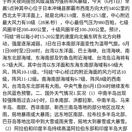
于昨天夜间由台风级减弱为强热带风暴级，今天（6月1日）早
晨5点钟其中心位于日本冲绳县那霸市西南方向大约340公里的
西北太平洋洋面上，就是北纬23.9度、东经125.5度，中心附近
最大风力有10级（28米/秒），中心最低气压为980百帕，七级
风圈半径200-400公里，十级风圈半径100-200公里。预计，
“玛娃”将以每小时15-20公里的速度向北偏东转东北方向移
动，强度逐渐减弱，3日在日本南部洋面变性为温带气旋。6月
1日08时至2日08时，台湾以东洋面、巴士海峡、台湾海峡、南
海东北部海域、东海南部及钓鱼岛附近海域、台湾岛沿海将有
6-7级大风，其中台湾以东洋面和东海东南部海域有8-9级大
风，阵风10-11级，“玛娃”中心经过的附近海面的风力可达10
级，阵风11-12级。南海南部海域有6-7级、阵风8级的西南
风，台湾岛东北部将有大雨。中央气象台6月1日06时继续发布
台风蓝色预警。二、国外天气情况1.实况（1）中南半岛出现
较强降雨过去24小时，日本南部、洪都拉斯、中南半岛、马来
半岛、南欧、西非南部、新西兰南岛等地的部分地区出现大
雨，局地暴雨或大暴雨；远东地区南部、拉布拉多半岛北部、
巴芬岛等地出现中到大雪或雨夹雪，局地大到暴雪或大暴雪。
（2）阿拉伯和印度半岛持续高温阿拉伯东部和印度半岛大部