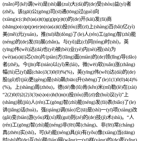
(ruǎn)可(kě)谓(wèi)是(shì)最(zuì)大(dà)的(de)受(shòu)益(yì)者
(zhě)。该(gāi)公(gōng)司(sī)通(tōng)过(guò)向
(xiàng)c(c)h(h)a(a)t(t)g(g)p(p)t(t)的(de)开(kāi)发(fā)商
(shāng)o(o)p(p)e(e)n(n)a(a)i(i)投(tóu)资(zī)上(shàng)百(bǎi)亿(yì)
美(měi)元(yuán)，推(tuī)动(dòng)了(le)人(rén)工(gōng)智(zhì)能
(néng)的(de)发(fā)展(zhǎn)。与(yǔ)此(cǐ)同(tóng)时(shí)，英
(yīng)伟(wěi)达(dá)也(yě)被(bèi)业(yè)内(nèi)视(shì)为
(wèi)a(a)i(i)芯(xīn)片(piàn)方(fāng)面(miàn)的(de)领(lǐng)导(dǎo)
者(zhě)。今(jīn)年(nián)以(yǐ)来(lái)，微(wēi)软(ruǎn)涨(zhǎng)
幅(fú)已(yǐ)超(chāo)3(3)0(0)%(%)，英(yīng)伟(wěi)达(dá)的(de)
股(gǔ)价(jià)更(gèng)是(shì)飙(biāo)升(shēng)了(le)1(1)0(0)4(4)%
(%)。上(shàng)周(zhōu)，德(dé)鲁(lǔ)肯(kěn)米(mǐ)勒(lè)在(zài)
“2(2)0(0)2(2)3(3)s(s)o(o)h(h)n(n)投(tóu)资(zī)会(huì)议(yì)”上
(shàng)就(jiù)人(rén)工(gōng)智(zhì)能(néng)发(fā)表(biǎo)了(le)
讲(jiǎng)话(huà)，强(qiáng)调(tiáo)它(tā)是(shì)一(yī)项(xiàng)改
(gǎi)变(biàn)游(yóu)戏(xì)规(guī)则(zé)的(de)技(jì)术(shù)。“人
(rén)工(gōng)智(zhì)能(néng)非(fēi)常(cháng)、非(fēi)常(cháng)
真(zhēn)实(shí)，可(kě)能(néng)具(jù)有(yǒu)像(xiàng)当(dāng)
时(shí)的(de)互(hù)联(lián)网(wǎng)一(yī)样(yàng)的(de)影(yǐng)