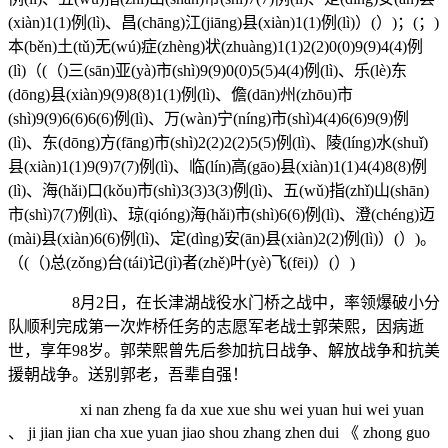
(xiàn)1(1)例(lì)、昌(chāng)江(jiāng)县(xiàn)1(1)例(lì)）(）)；(；)
本(běn)土(tǔ)无(wú)症(zhèng)状(zhuàng)1(1)2(2)0(0)9(9)4(4)例
(lì)（(（)三(sān)亚(yà)市(shì)9(9)0(0)5(5)4(4)例(lì)、乐(lè)东
(dōng)县(xiàn)9(9)8(8)1(1)例(lì)、儋(dān)州(zhōu)市
(shì)9(9)6(6)6(6)例(lì)、万(wàn)宁(níng)市(shì)4(4)6(6)9(9)例
(lì)、东(dōng)方(fāng)市(shì)2(2)2(2)5(5)例(lì)、陵(líng)水(shuǐ)
县(xiàn)1(1)9(9)7(7)例(lì)、临(lín)高(gāo)县(xiàn)1(1)4(4)8(8)例
(lì)、海(hǎi)口(kǒu)市(shì)3(3)3(3)例(lì)、五(wǔ)指(zhǐ)山(shān)
市(shì)7(7)例(lì)、琼(qióng)海(hǎi)市(shì)6(6)例(lì)、澄(chéng)迈
(mài)县(xiàn)6(6)例(lì)、定(dìng)安(ān)县(xiàn)2(2)例(lì)）(）)。
（(（)总(zǒng)台(tái)记(jì)者(zhě)叶(yè)飞(fēi)）(）)
8月2日，在长津湖战役水门桥之战中，率领爆破小分
队顺利完成第一次炸桥任务的志愿军老战士郭荣熙，因病逝
世，享年98岁。郭荣熙曾先后参加抗日战争、解放战争和抗美
援朝战争。送别郭老，吾辈自强！
xi nan zheng fa da xue xue shu wei yuan hui wei yuan
、 ji jian jian cha xue yuan jiao shou zhang zhen dui 《 zhong guo