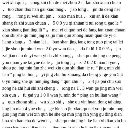
wei xin qun ， cong zui chu de mei zhou 2 ci fan zha xuan chuan
， tuo zhan dao han gai xiao fang 、 jiao tong 、 jin du deng nei
rong ， rong ru wei shi pin 、 xiao man hua 、 xin an li de xian
shang fa zhi xuan chuan ， 5 0 0 yu qi zhuan ti tui song ti gao le “
xian shang jian jing lü ” 。 mei yi ci qun nei de fang fan xuan chuan
dou shi she qu min jing zai ju min qun zhong mian qian de yi ci
liang xiang 。 3 nian lai ， bao shan jing fang tong guo ping tai lei
ji jie shou ju min ti wen 2 0 yu wan tiao ， da fu lü 1 0 0 % ， jiu
zai jian dan de yi wen yi da zhi zhong ， she qu min jing de peng
you quan yue lai yue da le 。 ju tong ji ， zi 2 0 2 0 nian 5 yue ，
shou ge jing min fan zha wei xin qun shi dian jie ru “ jing min zhi
lian ” ping tai hou ， yi jing zhu bu zhuang da cheng yi ge you 5 4
0 yu ming she qu min jing dang “ qun zhu ” ， 2 4 jia pai chu suo
zong he zhi hui shi zhi cheng ， rong na 1 . 3 wan ge jing min wei
xin qun ， fu gai yu 1 0 0 wan ju min de “ ping an hu lian wang ”
。 qun zhong shi ， wu xiao shi ， she qu yin huan dong tai qing
ling jin nian 4 yue chu ， ge bie lao jiu xiao qu nei you ju min tong
guo jing min wei xin qun he she qu min jing fan ying gu ding dian
hua xin hao cha de wen ti 。 she qu min jing li ke lian xi dian xin bu
men shang men jian cha ， jing ran fa xian le ji ge jia zhuang zai