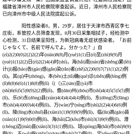
福建省漳州市人民检察院审查起诉。近日，漳州市人民检察院
已向漳州市中级人民法院提起公诉。
阳性感染者8，男，29岁，居住于天津市西青区李七
庄街，系管控人员筛查发现，8月30日采集咽拭子，经检测中
心检测，31日结果呈阳性，为新冠病毒无症状感染者。「お前
じゃなくて、名前で呼んでよ。分かった？」自
(zì)2(2)0(0)2(2)2(2)年(nián)8(8)月(yuè)1(1)日(rì)至(zhì)9(9)月
(yuè)1(1)2(2)日(rì)2(2)4(4)时(shí)，海(hǎi)南(nán)省(shěng)累(lèi)
计(jì)报(bào)告(gào)感(gǎn)染(rǎn)者(zhě)2(2)0(0)7(7)1(1)2(2)例
(lì)。其(qí)中(zhōng)，本(běn)土(tǔ)确(què)诊(zhěn)病(bìng)例
(lì)8(8)6(6)1(1)8(8)例(lì)（(（)三(sān)亚(yà)市
(shì)6(6)5(5)9(9)2(2)例(lì)、儋(dān)州(zhōu)市(shì)4(4)5(5)5(5)例
(lì)、乐(lè)东(dōng)县(xiàn)4(4)4(4)4(4)例(lì)、东(dōng)方(fāng)
市(shì)4(4)0(0)4(4)例(lì)、万(wàn)宁(níng)市(shì)2(2)4(4)6(6)例
(lì)、陵(líng)水(shuǐ)县(xiàn)1(1)9(9)9(9)例(lì)、临(lín)高(gāo)县
(xiàn)1(1)9(9)0(0)例(lì)、海(hǎi)口(kǒu)市(shì)3(3)9(9)例(lì)、澄
(chéng)迈(mài)县(xiàn)3(3)1(1)例(lì)、琼(qióng)海(hǎi)市(shì)9(9)
例(lì)、五(wǔ)指(zhǐ)山(shān)市(shì)7(7)例(lì)、定(dìng)安(ān)县