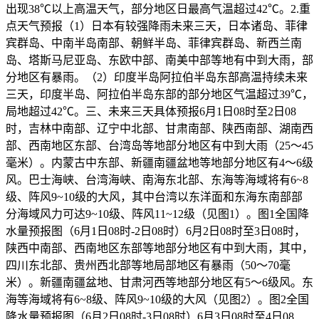
出现38℃以上高温天气，部分地区日最高气温超过42℃。2.重
点天气预报（1）日本有较强降雨未来三天，日本诸岛、菲律
宾群岛、中南半岛南部、朝鲜半岛、菲律宾群岛、新西兰南
岛、塔斯马尼亚岛、东欧中部、南美中部等地有中到大雨，部
分地区有暴雨。（2）印度半岛阿拉伯半岛东部高温持续未来
三天，印度半岛、阿拉伯半岛东部的部分地区气温超过39℃，
局地超过42℃。三、未来三天具体预报6月1日08时至2日08
时，吉林中南部、辽宁中北部、甘肃南部、陕西南部、湖南西
部、西南地区东部、台湾岛等地部分地区有中到大雨（25～45
毫米）。内蒙古中东部、新疆南疆盆地等地部分地区有4～6级
风。巴士海峡、台湾海峡、南海东北部、东海等海域将有6~8
级、阵风9~10级的大风，其中台湾以东洋面和东海东南部部
分海域风力可达9~10级、阵风11~12级（见图1）。图1全国降
水量预报图（6月1日08时-2日08时）6月2日08时至3日08时，
陕西中南部、西南地区东部等地部分地区有中到大雨，其中，
四川东北部、贵州西北部等地局部地区有暴雨（50～70毫
米）。新疆南疆盆地、甘肃河西等地部分地区有5～6级风。东
海等海域将有6~8级、阵风9~10级的大风（见图2）。图2全国
降水量预报图（6月2日08时-3日08时）6月3日08时至4日08