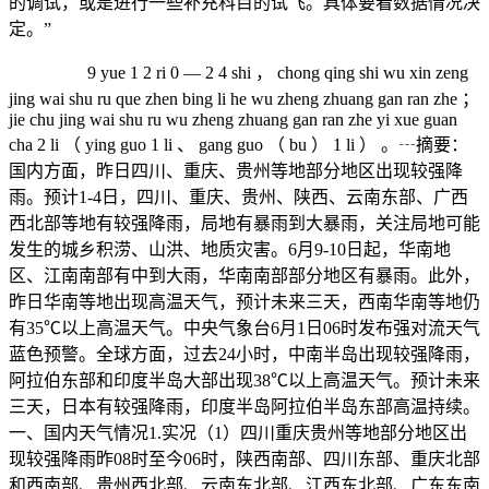
的调试，或是进行一些补充科目的试飞。具体要看数据情况决
定。”
9 yue 1 2 ri 0 — 2 4 shi ， chong qing shi wu xin zeng
jing wai shu ru que zhen bing li he wu zheng zhuang gan ran zhe ；
jie chu jing wai shu ru wu zheng zhuang gan ran zhe yi xue guan
cha 2 li （ ying guo 1 li 、 gang guo （ bu ） 1 li ） 。┄摘要：
国内方面，昨日四川、重庆、贵州等地部分地区出现较强降
雨。预计1-4日，四川、重庆、贵州、陕西、云南东部、广西
西北部等地有较强降雨，局地有暴雨到大暴雨，关注局地可能
发生的城乡积涝、山洪、地质灾害。6月9-10日起，华南地
区、江南南部有中到大雨，华南南部部分地区有暴雨。此外，
昨日华南等地出现高温天气，预计未来三天，西南华南等地仍
有35℃以上高温天气。中央气象台6月1日06时发布强对流天气
蓝色预警。全球方面，过去24小时，中南半岛出现较强降雨，
阿拉伯东部和印度半岛大部出现38℃以上高温天气。预计未来
三天，日本有较强降雨，印度半岛阿拉伯半岛东部高温持续。
一、国内天气情况1.实况（1）四川重庆贵州等地部分地区出
现较强降雨昨08时至今06时，陕西南部、四川东部、重庆北部
和西南部、贵州西北部、云南东北部、江西东北部、广东东南