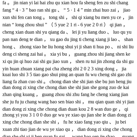
fa 。 jin nian yi lai hai zhu qu xian hou fa sheng fen zu shi chang
fang “ 4 · 3 ” bao ran shi gu 、 “ 5 · 1 4 ” min zhai huo zai ， jiao
xun shi fen can tong 。 tong shi ， shi qi xiang bu men yu ce ， jin
nian “ long zhou shui ” （ 5 yue 2 1 ri - 6 yue 2 0 ri ） qi jian ，
cheng xian duan shi yu qiang da 、 lei ji yu liang duo 、 luo qu yu
pan nan deng te dian ， xu gao du jing ti cheng xiang ji lao 、 shan
hong 、 zhong xiao he liu hong shui yi ji shan ti hua po 、 ni shi liu
deng ci sheng zai hai 。 xia yi bu ， guang zhou shi jiang shen ke
xi qu jin qi huo zai shi gu jiao xun ， shen ru tui jin zhong da shi gu
yin huan zhuan xiang pai cha zheng zhi 2 0 2 3 xing dong ， jia
kuai luo shi 3 5 tiao gao shui ping an quan fu wu cheng shi gao zhi
liang fa zhan cuo shi 。 chong dian she shi jian she bu jun heng jiu
dian dong zi xing che chong dian she shi jian she gong zuo de kai
zhan qing kuang ， guang zhou shi zhu fang he cheng xiang jian
she ju fu ju chang wang bao sen biao shi ， mu qian quan shi yi jian
dian dong zi xing che chong dian duan kou 2 8 wan duo ge ， qi
zhong yi you 3 1 0 0 duo ge wu ye xiao qu jian she le dian dong zi
xing che chong dian she shi ， fu he xiao fang yao qiu 、 ju bei
xuan zhi tiao jian de wu ye xiao qu ， dian dong zi xing che chong
dian she shi yi ji ben quan fu gai 。 wang bao sen jie shao ， guang