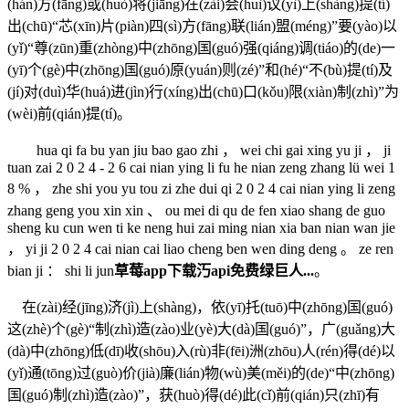
(hán)方(fāng)或(huò)将(jiāng)在(zài)会(huì)议(yì)上(shàng)提(tí)
出(chū)“芯(xīn)片(piàn)四(sì)方(fāng)联(lián)盟(méng)”要(yào)以
(yǐ)“尊(zūn)重(zhòng)中(zhōng)国(guó)强(qiáng)调(tiáo)的(de)一
(yī)个(gè)中(zhōng)国(guó)原(yuán)则(zé)”和(hé)“不(bù)提(tí)及
(jí)对(duì)华(huá)进(jìn)行(xíng)出(chū)口(kǒu)限(xiàn)制(zhì)”为
(wèi)前(qián)提(tí)。
hua qi fa bu yan jiu bao gao zhi ， wei chi gai xing yu ji ， ji
tuan zai 2 0 2 4 - 2 6 cai nian ying li fu he nian zeng zhang lü wei 1
8 % ， zhe shi you yu tou zi zhe dui qi 2 0 2 4 cai nian ying li zeng
zhang geng you xin xin 、 ou mei di qu de fen xiao shang de guo
sheng ku cun wen ti ke neng hui zai ming nian xia ban nian wan jie
， yi ji 2 0 2 4 cai nian cai liao cheng ben wen ding deng 。 ze ren
bian ji ： shi li jun
草莓app下载汅api免费绿巨人...
。
在(zài)经(jīng)济(jì)上(shàng)，依(yī)托(tuō)中(zhōng)国(guó)
这(zhè)个(gè)“制(zhì)造(zào)业(yè)大(dà)国(guó)”，广(guǎng)大
(dà)中(zhōng)低(dī)收(shōu)入(rù)非(fēi)洲(zhōu)人(rén)得(dé)以
(yǐ)通(tōng)过(guò)价(jià)廉(lián)物(wù)美(měi)的(de)“中(zhōng)
国(guó)制(zhì)造(zào)”，获(huò)得(dé)此(cǐ)前(qián)只(zhī)有