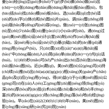
要(yào)经(jīng)过(guò)多(duō)个(gè)步(bù)骤(zhòu)做(zuò)出
(chū)一(yī)张(zhāng)电(diàn)商(shāng)海(hǎi)报(bào)图(tú)，包
(bāo)括(kuò)找(zhǎo)模(mó)板(bǎn)、选(xuǎn)取(qǔ)合(hé)适
(shì)的(de)字(zì)体(tǐ)和(hé)图(tú)片(piàn)、调(tiáo)整(zhěng)排
(pái)版(bǎn)等(děng)内(nèi)容(róng)，做(zuò)一(yī)张(zhāng)图
(tú)至(zhì)少(shǎo)需(xū)要(yào)1(1)小(xiǎo)时(shí)，通(tōng)过
(guò)美(měi)图(tú)设(shè)计(jì)室(shì)制(zhì)作(zuò)海(hǎi)报
(bào)，没(méi)有(yǒu)设(shè)计(jì)基(jī)础(chǔ)的(de)普(pǔ)通
(tōng)用(yòng)户(hù)，只(zhī)需(xū)在(zài)“a(a)i(i)海(hǎi)报
(bào)”中(zhōng)输(shū)入(rù)简(jiǎn)单(dān)的(de)一(yī)句(jù)话
(huà)，1(1)0(0)秒(miǎo)可(kě)产(chǎn)出(chū)百(bǎi)张(zhāng)海
(hǎi)报(bào)图(tú)。近(jìn)期(qī)，美(měi)图(tú)公(gōng)司(sī)持
(chí)续(xù)推(tuī)出(chū)a(a)i(i)g(g)c(c)相(xiāng)关(guān)产(chǎn)
品(pǐn)及(jí)应(yìng)用(yòng)，得(dé)益(yì)于(yú)美(měi)图(tú)公
(gōng)司(sī)在(zài)人(rén)工(gōng)智(zhì)能(néng)领(lǐng)域(yù)
深(shēn)厚(hòu)的(de)技(jì)术(shù)储(chǔ)备(bèi)和(hé)丰(fēng)
富(fù)的(de)a(a)i(i)g(g)c(c)场(chǎng)景(jǐng)落(luò)地(dì)经(jīng)
验(yàn)。早(zǎo)在(zài)2(2)0(0)1(1)0(0)年(nián)，美(měi)图(tú)
影(yǐng)像(xiàng)研(yán)究(jiū)院(yuàn)