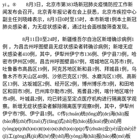
yi 。® 8月3日，北京市第383场新冠肺炎疫情防控工作新
闻发布会召开。北京青年报记者在会上获悉，北京市疾控中心
副主任刘晓峰表示，8月3日0时至15时，本市新增1例本土新冠
肺炎感染者，为无症状感染者，通过社会面核酸筛查发现。
8月11日0至24时，新疆维吾尔自治区新增确诊病例1
例 ，为昌吉州呼图壁县无症状感染者转确诊病例；
新增
无症
状感染者410例，其中，伊犁州伊宁市136例、伊宁县73例，
哈
密市伊州区9例，昌吉州呼图壁县67例，塔城地区乌苏市1例，
吐鲁番市高昌区19例，
阿克苏地区新和县1例、拜城县1例，
乌
鲁木齐市天山区40例、沙依巴克区17例、水磨沟区13例、高新
区13例、达坂城区2例、经开区2例，
博州博乐市3例，
和田地
区和田市3例，巴州库尔勒市2例、焉耆县2例，
喀什地区喀什
市4例、叶城县2例，均已转运至定点医疗机构进行隔离医学观
察
。
新增无症状感染者解除隔离医学观察8例，其中，
伊犁州
伊宁市7例、伊宁县1例。
©传(chuán)统(tǒng)的(de)海(hǎi)报
(bào)制(zhì)作(zuò)方(fāng)式(shì)包(bāo)括(kuò)使(shǐ)用
(yòng)p(p)h(h)o(o)t(t)o(o)s(s)h(h)o(o)p(p)专(zhuān)业(yè)设(shè)计
(jì)工(gōng)具(jù)和(hé)使(shǐ)用(yòng)海(hǎi)报(bào)模(mó)板