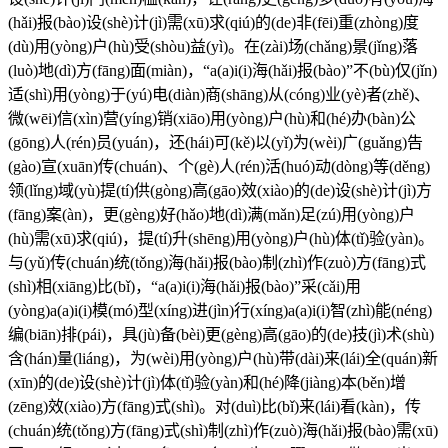
(hǎi)报(bào)设(shè)计(jì)需(xū)求(qiú)的(de)非(fēi)重(zhòng)度
(dù)用(yòng)户(hù)受(shòu)益(yì)。在(zài)场(chǎng)景(jǐng)落
(luò)地(dì)方(fāng)面(miàn)，“a(a)i(i)海(hǎi)报(bào)”不(bù)仅(jǐn)
适(shì)用(yòng)于(yú)电(diàn)商(shāng)从(cóng)业(yè)者(zhě)、
微(wēi)信(xìn)营(yíng)销(xiāo)用(yòng)户(hù)和(hé)办(bàn)公
(gōng)人(rén)员(yuán)，还(hái)可(kě)以(yǐ)为(wèi)广(guǎng)告
(gào)宣(xuān)传(chuán)、个(gè)人(rén)活(huó)动(dòng)等(děng)
领(lǐng)域(yù)提(tí)供(gòng)高(gāo)效(xiào)的(de)设(shè)计(jì)方
(fāng)案(àn)，更(gèng)好(hǎo)地(dì)满(mǎn)足(zú)用(yòng)户
(hù)需(xū)求(qiú)，提(tí)升(shēng)用(yòng)户(hù)体(tǐ)验(yàn)。
与(yǔ)传(chuán)统(tǒng)海(hǎi)报(bào)制(zhì)作(zuò)方(fāng)式
(shì)相(xiāng)比(bǐ)，“a(a)i(i)海(hǎi)报(bào)”采(cǎi)用
(yòng)a(a)i(i)模(mó)型(xíng)进(jìn)行(xíng)a(a)i(i)智(zhì)能(néng)
编(biān)排(pái)，具(jù)备(bèi)更(gèng)高(gāo)的(de)技(jì)术(shù)
含(hán)量(liáng)，为(wèi)用(yòng)户(hù)带(dài)来(lái)全(quán)新
(xīn)的(de)设(shè)计(jì)体(tǐ)验(yàn)和(hé)降(jiàng)本(běn)增
(zēng)效(xiào)方(fāng)式(shì)。对(duì)比(bǐ)来(lái)看(kàn)，传
(chuán)统(tǒng)方(fāng)式(shì)制(zhì)作(zuò)海(hǎi)报(bào)需(xū)