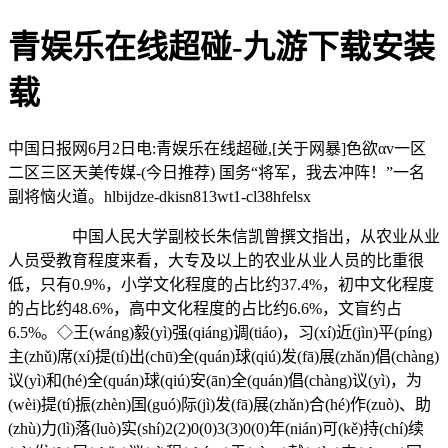
青娱乐在线超碰-九游下载安装
载
中国日报网6月2日电:青娱乐在线超碰,[关于网暴]色欲αv一区
二区三区天美传媒-(今日推荐) 国务“将军，我去冲阵！”一名
副将恼火道。hlbijdze-dkisn813wt1-cl38hfelsx
中国人民大学副校长朱信凯曾撰文指出，从农业从业
人员受教育程度来看，大专及以上的农业从业人员的比重很
低，只有0.9%，小学文化程度的占比约37.4%，初中文化程度
的占比约48.6%，高中文化程度的占比约6.6%，文盲约占
6.5%。◇王(wáng)毅(yì)强(qiáng)调(tiáo)，习(xí)近(jìn)平(píng)
主(zhǔ)席(xí)提(tí)出(chū)全(quán)球(qiú)发(fā)展(zhǎn)倡(chàng)
议(yì)和(hé)全(quán)球(qiú)安(ān)全(quán)倡(chàng)议(yì)，为
(wèi)提(tí)振(zhèn)国(guó)际(jì)发(fā)展(zhǎn)合(hé)作(zuò)、助
(zhù)力(lì)落(luò)实(shí)2(2)0(0)3(3)0(0)年(nián)可(kě)持(chí)续