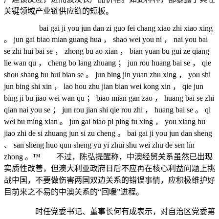
关键领域产业链供应链的短板。
bai gai ji you jun dan zi guo fei chang xiao zhi xiao xing
。 jun gai biao mian guang hua ， shao wei you ni ， nai you bai
se zhi hui bai se ， zhong bu ao xian ， bian yuan bu gui ze qiang
lie wan qu ， cheng bo lang zhuang ； jun rou huang bai se ， qie
shou shang bu hui bian se 。 jun bing jin yuan zhu xing ， you shi
jun bing shi xin ， lao hou zhu jian bian wei kong xin ， qie jun
bing ji bu jiao wei wan qu ； biao mian gan zao ， huang bai se zhi
qian nai you se ； jun rou jian shi qie rou zhi ， huang bai se 。 qi
wei bu ming xian 。 jun gai biao pi ping fu xing ， you xiang hu
jiao zhi de si zhuang jun si zu cheng 。 bai gai ji you jun dan sheng
、 san sheng huo qun sheng yu yi zhui shu wei zhu de sen lin
zhong 。™ 不过，陈弘提醒称，中澳经贸关系虽然已出现
实质性改善，但澳大利亚政府日后不应再在核心利益问题上挑
战中国，不要做伤害两国双边关系的错误事情，应积极维护好
目前来之不易的中澳关系的“回暖”进程。
时任党委书记、董事长何有成表示，对自治区党委第