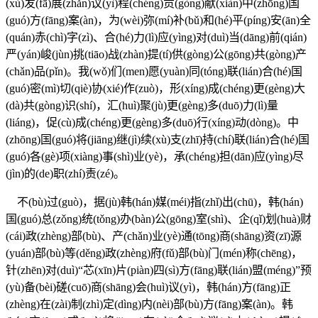
(xù)发(fā)展(zhǎn)议(yì)程(chéng)贡(gòng)献(xiàn)中(zhōng)国
(guó)方(fāng)案(àn)，为(wèi)弥(mí)补(bǔ)和(hé)平(píng)安(ān)全
(quán)赤(chì)字(zì)、合(hé)力(lì)应(yìng)对(duì)当(dāng)前(qián)
严(yán)峻(jùn)挑(tiāo)战(zhàn)提(tí)供(gòng)公(gōng)共(gòng)产
(chǎn)品(pǐn)。我(wǒ)们(men)愿(yuàn)同(tóng)联(lián)合(hé)国
(guó)密(mì)切(qiè)协(xié)作(zuò)，形(xíng)成(chéng)更(gèng)大
(dà)共(gòng)识(shí)，汇(huì)聚(jù)更(gèng)多(duō)力(lì)量
(liáng)，促(cù)成(chéng)更(gèng)多(duō)行(xíng)动(dòng)。中
(zhōng)国(guó)将(jiāng)继(jì)续(xù)支(zhī)持(chí)联(lián)合(hé)国
(guó)各(gè)项(xiàng)事(shì)业(yè)，承(chéng)担(dān)应(yìng)尽
(jìn)的(de)职(zhí)责(zé)。
不(bù)过(guò)，据(jù)韩(hán)媒(méi)指(zhǐ)出(chū)，韩(hán)
国(guó)总(zǒng)统(tǒng)办(bàn)公(gōng)室(shì)、企(qǐ)划(huà)财
(cái)政(zhèng)部(bù)、产(chǎn)业(yè)通(tōng)商(shāng)资(zī)源
(yuán)部(bù)等(děng)政(zhèng)府(fǔ)部(bù)门(mén)称(chēng)，
针(zhēn)对(duì)“芯(xīn)片(piàn)四(sì)方(fāng)联(lián)盟(méng)”预
(yù)备(bèi)磋(cuō)商(shāng)会(huì)议(yì)，韩(hán)方(fāng)正
(zhèng)在(zài)制(zhì)定(dìng)内(nèi)部(bù)方(fāng)案(àn)。韩