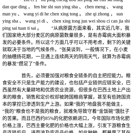
dan que ding ， fen bie shi sun ying sha 、 chen meng 、 wang
man yu 、 wang yi di he chen xing tong 。 zhe qi zhong ， sun
ying sha 、 wang yi di 、 chen xing tong jun wei shou ci can jia shi
ping sai tuan ti sai 。 “从病原菌方面来看，其实近几年，我
们国家绝大部分麦区的病原菌数量很多，是有赤霉病大面积暴
发的必要条件。所以这个方面几乎可以不用考虑，剩下的关键
就取决于当地的气候条件。”张昊谈到，一般情况下，在小麦
的抽穗扬花期，一旦遇上连续两天的阴雨天气，就算为赤霉病
的暴发“攒足了”条件。
首先，必须要加强对粮食全链条的自主把控能力。粮
食安全不只是生产能力的建设，也包括产业链供应链安全，巴
西虽然有大量耕地和优质农业资源，但很多在巴西土地上产出
来的粮食，销售和定价权却被跨国粮商掌握，甚至有些跨国资
本的掌控已渗透到生产上游。如果“我的”地盘我不能做主，
“我的”粮食也不是我的粮食，就难免导致守着“金饭碗”饿肚子
的苦果。而且巴西约85%的化肥依赖进口，今年国际市场化肥
价格上涨，巴西主要化肥的价格也大幅上涨，引发下游粮食生
产连锁反应，进而波及农产品价格。如此种种，都暴露了其在