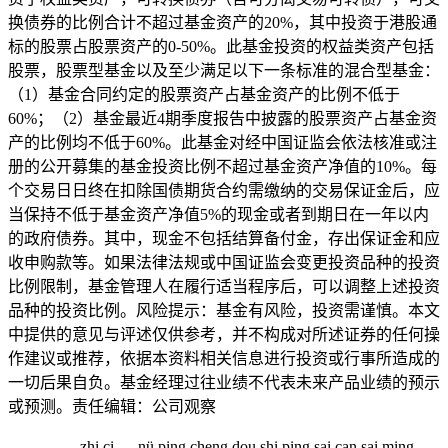
换债券的比例合计不超过基金资产的20%，其中投资于港股通
标的股票占股票资产的0-50%。此基金投资的权益类资产包括
股票，股票型基金以及至少满足以下一条标准的混合型基金：
（1）基金合同约定的股票资产占基金资产的比例不低于
60%；（2）基金最近4期季度报告中披露的股票资产占基金资
产的比例均不低于60%。此基金对经中国证监会依法核准或注
册的公开募集的基金投资比例不超过基金资产净值的10%。每
个交易日日终在扣除国债期货合约需缴纳的交易保证金后，应
当保持不低于基金资产净值5%的现金或者到期日在一年以内
的政府债券。其中，现金不包括结算备付金，存出保证金和应
收申购款等。如果法律法规或中国证监会变更投资品种的投资
比例限制，基金管理人在履行适当程序后，可以调整上述投资
品种的投资比例。风险提示：基金有风险，投资需谨慎。本文
中提供的意见与评述仅供参考，并不构成对所述证券的任何操
作建议或推荐，依据本资料相关信息进行投资或行事所造成的
一切后果自负。基金经理过往业绩不代表未来产品业绩的预示
或预测。责任编辑：公司观察
zhi ci ， nü ping cheng dou shi ping sai can sai ming