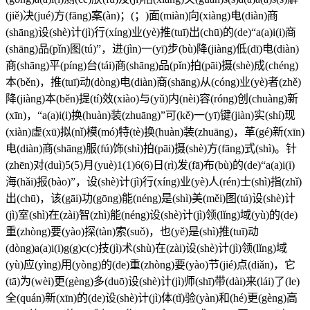
(jiě)决(jué)方(fāng)案(àn)；(；)面(miàn)向(xiàng)电(diàn)商
(shāng)设(shè)计(jì)行(xíng)业(yè)推(tuī)出(chū)的(de)“a(a)i(i)商
(shāng)品(pǐn)图(tú)”，进(jìn)一(yī)步(bù)降(jiàng)低(dī)电(diàn)
商(shāng)平(píng)台(tái)商(shāng)品(pǐn)拍(pāi)摄(shè)成(chéng)
本(běn)，推(tuī)动(dòng)电(diàn)商(shāng)从(cóng)业(yè)者(zhě)
降(jiàng)本(běn)提(tí)效(xiào)与(yǔ)内(nèi)容(róng)创(chuàng)新
(xīn)，“a(a)i(i)换(huàn)装(zhuāng)”可(kě)一(yī)键(jiàn)实(shí)现
(xiàn)虚(xū)拟(nǐ)模(mó)特(tè)换(huàn)装(zhuāng)，革(gé)新(xīn)
电(diàn)商(shāng)服(fú)饰(shì)拍(pāi)摄(shè)方(fāng)式(shì)。针
(zhēn)对(duì)5(5)月(yuè)1(1)6(6)日(rì)发(fā)布(bù)的(de)“a(a)i(i)
海(hǎi)报(bào)”，设(shè)计(jì)行(xíng)业(yè)人(rén)士(shì)指(zhǐ)
出(chū)，该(gāi)功(gōng)能(néng)是(shì)美(měi)图(tú)设(shè)计
(jì)室(shì)在(zài)智(zhì)能(néng)设(shè)计(jì)领(lǐng)域(yù)的(de)
重(zhòng)要(yào)探(tàn)索(suǒ)，也(yě)是(shì)推(tuī)动
(dòng)a(a)i(i)g(g)c(c)技(jì)术(shù)在(zài)设(shè)计(jì)领(lǐng)域
(yù)应(yìng)用(yòng)的(de)重(zhòng)要(yào)节(jié)点(diǎn)，它
(tā)为(wèi)更(gèng)多(duō)设(shè)计(jì)师(shī)带(dài)来(lái)了(le)
全(quán)新(xīn)的(de)设(shè)计(jì)体(tǐ)验(yàn)和(hé)更(gèng)高