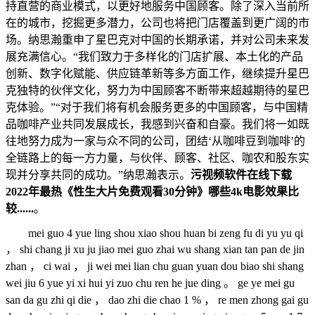
持直营的商业模式，以更好地服务中国顾客。除了深入当前所
在的城市，挖掘更多潜力，公司也将把门店覆盖到更广阔的市
场。纳思瀚重申了星巴克对中国的长期承诺，并对公司未来发
展充满信心。“我们致力于多样化的门店扩展、本土化的产品
创新、数字化赋能、供应链革新等多方面工作，继续提升星巴
克独特的伙伴文化，努力为中国顾客不断带来超越期待的星巴
克体验。”“对于我们将有机会服务更多的中国顾客，与中国精
品咖啡产业共同发展成长，我感到兴奋和自豪。我们将一如既
往地努力成为一家与众不同的公司，团结‘从咖啡豆到咖啡’的
全链路上的每一方力量，与伙伴、顾客、社区、咖农和股东实
现并分享共同的成功。”纳思瀚表示。
污视频软件在线下载
2022年最热《性生大片免费观看30分钟》哪些4k电影效果比
较......
。
mei guo 4 yue ling shou xiao shou huan bi zeng fu di yu yu qi
， shi chang ji xu ju jiao mei guo zhai wu shang xian tan pan de jin
zhan ， ci wai ， ji wei mei lian chu guan yuan dou biao shi shang
wei jiu 6 yue yi xi hui yi zuo chu ren he jue ding 。 ge ye mei gu
san da gu zhi qi die ， dao zhi die chao 1 % ， re men zhong gai gu