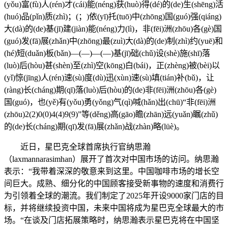
(yǒu)富(fù)人(rén)才(cái)能(néng)获(huò)得(dé)的(de)生(shēng)活
(huó)品(pǐn)质(zhì)；(；)依(yī)托(tuō)中(zhōng)国(guó)强(qiáng)
大(dà)的(de)基(jī)建(jiàn)能(néng)力(lì)，非(fēi)洲(zhōu)各(gè)国
(guó)发(fā)展(zhǎn)中(zhōng)最(zuì)大(dà)的(de)制(zhì)约(yuē)和
(hé)短(duǎn)板(bǎn)—(—)—(—)基(jī)础(chǔ)设(shè)施(shī)落
(luò)后(hòu)甚(shèn)至(zhì)空(kōng)白(bái)，正(zhèng)被(bèi)以
(yǐ)惊(jīng)人(rén)速(sù)度(dù)迅(xùn)速(sù)填(tián)补(bǔ)，让
(ràng)长(cháng)期(qī)落(luò)后(hòu)的(de)非(fēi)洲(zhōu)各(gè)
国(guó)，也(yě)有(yǒu)勇(yǒng)气(qì)喊(hǎn)出(chū)“非(fēi)洲
(zhōu)2(2)0(0)4(4)9(9)”等(děng)高(gāo)瞻(zhān)远(yuǎn)瞩(zhǔ)
的(de)长(cháng)期(qī)发(fā)展(zhǎn)战(zhàn)略(lüè)。
近日，星巴克全球首席执行官纳思瀚
（laxmannarasimhan）展开了首次对中国市场的访问。纳思瀚
表示：“我带着深深的敬意来到这里。中国咖啡市场的增长空
间巨大。成熟、细分化的中国顾客接受新事物的速度和消费行
为引领着全球的潮流。我们制定了2025年开设9000家门店的目
标，并将继续投资中国，未来中国将成为星巴克全球最大的市
场。“在谈及门店拓展策略时，纳思瀚表示星巴克将在中国坚