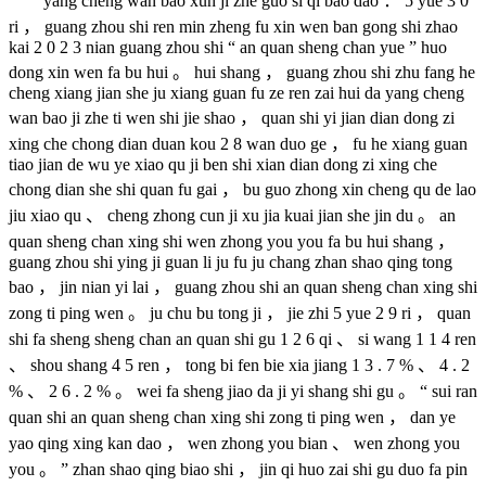
yang cheng wan bao xun ji zhe guo si qi bao dao ： 5 yue 3 0
ri ， guang zhou shi ren min zheng fu xin wen ban gong shi zhao
kai 2 0 2 3 nian guang zhou shi “ an quan sheng chan yue ” huo
dong xin wen fa bu hui 。 hui shang ， guang zhou shi zhu fang he
cheng xiang jian she ju xiang guan fu ze ren zai hui da yang cheng
wan bao ji zhe ti wen shi jie shao ， quan shi yi jian dian dong zi
xing che chong dian duan kou 2 8 wan duo ge ， fu he xiang guan
tiao jian de wu ye xiao qu ji ben shi xian dian dong zi xing che
chong dian she shi quan fu gai ， bu guo zhong xin cheng qu de lao
jiu xiao qu 、 cheng zhong cun ji xu jia kuai jian she jin du 。 an
quan sheng chan xing shi wen zhong you you fa bu hui shang ，
guang zhou shi ying ji guan li ju fu ju chang zhan shao qing tong
bao ， jin nian yi lai ， guang zhou shi an quan sheng chan xing shi
zong ti ping wen 。 ju chu bu tong ji ， jie zhi 5 yue 2 9 ri ， quan
shi fa sheng sheng chan an quan shi gu 1 2 6 qi 、 si wang 1 1 4 ren
、 shou shang 4 5 ren ， tong bi fen bie xia jiang 1 3 . 7 % 、 4 . 2
% 、 2 6 . 2 % 。 wei fa sheng jiao da ji yi shang shi gu 。 “ sui ran
quan shi an quan sheng chan xing shi zong ti ping wen ， dan ye
yao qing xing kan dao ， wen zhong you bian 、 wen zhong you
you 。 ” zhan shao qing biao shi ， jin qi huo zai shi gu duo fa pin