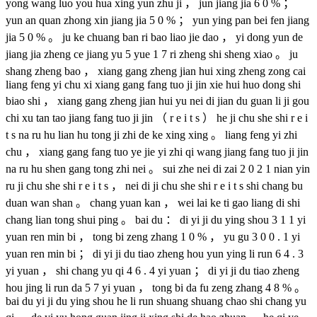
yong wang luo you hua xing yun zhu ji ， jun jiang jia 6 0 % ；
yun an quan zhong xin jiang jia 5 0 % ； yun ying pan bei fen jiang
jia 5 0 % 。 ju ke chuang ban ri bao liao jie dao ， yi dong yun de
jiang jia zheng ce jiang yu 5 yue 1 7 ri zheng shi sheng xiao 。 ju
shang zheng bao ， xiang gang zheng jian hui xing zheng zong cai
liang feng yi chu xi xiang gang fang tuo ji jin xie hui huo dong shi
biao shi ， xiang gang zheng jian hui yu nei di jian du guan li ji gou
chi xu tan tao jiang fang tuo ji jin （ r e i t s ） he ji chu she shi r e i
t s na ru hu lian hu tong ji zhi de ke xing xing 。 liang feng yi zhi
chu ， xiang gang fang tuo ye jie yi zhi qi wang jiang fang tuo ji jin
na ru hu shen gang tong zhi nei 。 sui zhe nei di zai 2 0 2 1 nian yin
ru ji chu she shi r e i t s ， nei di ji chu she shi r e i t s shi chang bu
duan wan shan 。 chang yuan kan ， wei lai ke ti gao liang di shi
chang lian tong shui ping 。 bai du ： di yi ji du ying shou 3 1 1 yi
yuan ren min bi ， tong bi zeng zhang 1 0 % ， yu gu 3 0 0 . 1 yi
yuan ren min bi ； di yi ji du tiao zheng hou yun ying li run 6 4 . 3
yi yuan ， shi chang yu qi 4 6 . 4 yi yuan ； di yi ji du tiao zheng
hou jing li run da 5 7 yi yuan ， tong bi da fu zeng zhang 4 8 % 。
bai du yi ji du ying shou he li run shuang shuang chao shi chang yu