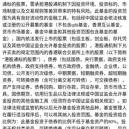
通标的股票，需承担港股通机制下因投资环境、投资标的、市
场制度以及交易规则等差异带来的特有风险。此基金的投资范
围为具有良好流动性的金融工具，包括经中国证监会依法核准
或注册的公开募集的基金（不包含qdii基金，香港互认基金，
货币市场基金，基金中基金和其他投资范围包含基金的基
金），国内依法发行上市的股票（包括主板，创业板，存托凭
证及其他中国证监会允许基金投资的股票），港股通机制下允
许买卖的规定范围内的香港联合交易所上市的股票（以下简称
“港股通标的股票”），债券（包括国债，央行票据，政府支持
机构债券，政府支持债券，地方政府债，金融债，企业债，公
司债，公开发行的次级债，中期票据，短期融资券，超短期融
资券，可转换债券（含可分离交易可转债），可交换债券），
资产支持证券，债券回购，银行存款，同业存单，货币市场工
具，国债期货，信用衍生品以及法律法规或中国证监会允许基
金投资的其他金融工具（但须符合中国证监会相关规定）。如
法律法规或监管机构以后允许基金投资其他品种，基金管理人
在履行适当程序后，可以将其纳入投资范围。基金的投资组合
比例为：此基金投资于债券的比例不低于基金资产的80%，投
资于权益类资产，可转换债券（含可分离交易可转债），可交