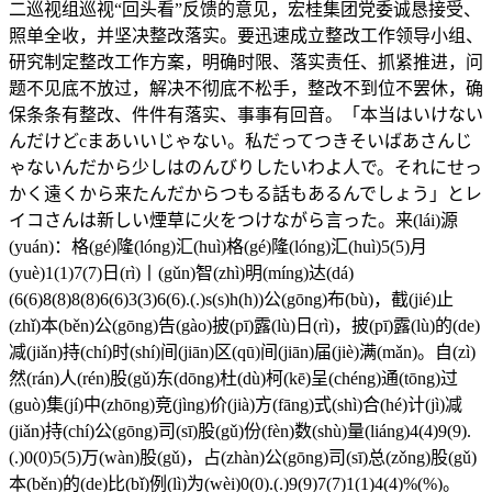
二巡视组巡视“回头看”反馈的意见，宏桂集团党委诚恳接受、
照单全收，并坚决整改落实。要迅速成立整改工作领导小组、
研究制定整改工作方案，明确时限、落实责任、抓紧推进，问
题不见底不放过，解决不彻底不松手，整改不到位不罢休，确
保条条有整改、件件有落实、事事有回音。「本当はいけない
んだけどcまあいいじゃない。私だってつきそいばあさんじ
ゃないんだから少しはのんびりしたいわよ人で。それにせっ
かく遠くから来たんだからつもる話もあるんでしょう」とレ
イコさんは新しい煙草に火をつけながら言った。来(lái)源
(yuán)：格(gé)隆(lóng)汇(huì)格(gé)隆(lóng)汇(huì)5(5)月
(yuè)1(1)7(7)日(rì)丨(gǔn)智(zhì)明(míng)达(dá)
(6(6)8(8)8(8)6(6)3(3)6(6).(.)s(s)h(h))公(gōng)布(bù)，截(jié)止
(zhǐ)本(běn)公(gōng)告(gào)披(pī)露(lù)日(rì)，披(pī)露(lù)的(de)
减(jiǎn)持(chí)时(shí)间(jiān)区(qū)间(jiān)届(jiè)满(mǎn)。自(zì)
然(rán)人(rén)股(gǔ)东(dōng)杜(dù)柯(kē)呈(chéng)通(tōng)过
(guò)集(jí)中(zhōng)竞(jìng)价(jià)方(fāng)式(shì)合(hé)计(jì)减
(jiǎn)持(chí)公(gōng)司(sī)股(gǔ)份(fèn)数(shù)量(liáng)4(4)9(9).
(.)0(0)5(5)万(wàn)股(gǔ)，占(zhàn)公(gōng)司(sī)总(zǒng)股(gǔ)
本(běn)的(de)比(bǐ)例(lì)为(wèi)0(0).(.)9(9)7(7)1(1)4(4)%(%)。