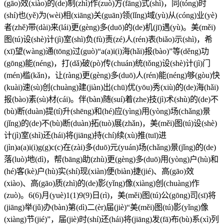
(gāo)效(xiào)的(de)制(zhì)作(zuò)方(fāng)式(shì)，同(tóng)时
(shí)也(yě)为(wèi)相(xiāng)关(guān)领(lǐng)域(yù)从(cóng)业(yè)
者(zhě)带(dài)来(lái)更(gèng)多(duō)的(de)机(jī)遇(yù)。美(měi)
图(tú)设(shè)计(jì)室(shì)负(fù)责(zé)人(rén)表(biǎo)示(shì)，希
(xī)望(wàng)通(tōng)过(guò)“a(a)i(i)海(hǎi)报(bào)”等(děng)功
(gōng)能(néng)，打(dǎ)破(pò)传(chuán)统(tǒng)设(shè)计(jì)门
(mén)槛(kǎn)，让(ràng)更(gèng)多(duō)人(rén)能(néng)够(gòu)快
(kuài)速(sù)创(chuàng)建(jiàn)出(chū)优(yōu)秀(xiù)的(de)海(hǎi)
报(bào)素(sù)材(cái)。伴(bàn)随(suí)着(zhe)技(jì)术(shù)的(de)不
(bù)断(duàn)提(tí)升(shēng)和(hé)应(yìng)用(yòng)场(chǎng)景
(jǐng)的(de)不(bù)断(duàn)拓(tuò)展(zhǎn)，美(měi)图(tú)设(shè)
计(jì)室(shì)还(hái)将(jiāng)持(chí)续(xù)推(tuī)进
(jìn)a(a)i(i)g(g)c(c)在(zài)多(duō)元(yuán)场(chǎng)景(jǐng)的(de)
落(luò)地(dì)，帮(bāng)助(zhù)更(gèng)多(duō)用(yòng)户(hù)和
(hé)客(kè)户(hù)实(shí)现(xiàn)便(biàn)捷(jié)、高(gāo)效
(xiào)、高(gāo)质(zhì)的(de)影(yǐng)像(xiàng)创(chuàng)作
(zuò)。6(6)月(yuè)1(1)9(9)日(rì)，美(měi)图(tú)公(gōng)司(sī)将
(jiāng)举(jǔ)办(bàn)第(dì)二(èr)届(jiè)“美(měi)图(tú)影(yǐng)像
(xiàng)节(jié)”，届(jiè)时(shí)还(hái)将(jiāng)发(fā)布(bù)系(xì)列