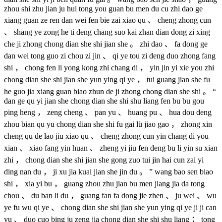
zhou shi zhu jian ju hui tong you guan bu men du cu zhi dao ge
xiang guan ze ren dan wei fen bie zai xiao qu 、 cheng zhong cun
、 shang ye zong he ti deng chang suo kai zhan dian dong zi xing
che ji zhong chong dian she shi jian she 。 zhi dao 、 fa dong ge
dan wei tong guo zi chou zi jin 、 qi ye tou zi deng duo zhong fang
shi ， chong fen li yong kong zhi chang di ， yin jin yi xie you zhi
chong dian she shi jian she yun ying qi ye ， tui guang jian she fu
he guo jia xiang guan biao zhun de ji zhong chong dian she shi 。 “
dan ge qu yi jian she chong dian she shi shu liang fen bu bu gou
ping heng ， zeng cheng 、 pan yu 、 huang pu 、 hua dou deng
zhou bian qu yu chong dian she shi fu gai lü jiao gao ， zhong xin
cheng qu de lao jiu xiao qu 、 cheng zhong cun yin chang di you
xian 、 xiao fang yin huan 、 zheng yi jiu fen deng bu li yin su xian
zhi ， chong dian she shi jian she gong zuo tui jin hai cun zai yi
ding nan du ， ji xu jia kuai jian she jin du 。 ” wang bao sen biao
shi ， xia yi bu ， guang zhou zhu jian bu men jiang jia da tong
chou 、 du ban li du ， guang fan fa dong jie zhen 、 ju wei 、 wu
ye fu wu qi ye 、 chong dian she shi jian she yun ying qi ye ji ji can
yu 、 duo cuo bing ju zeng jia chong dian she shi shu liang ； tong