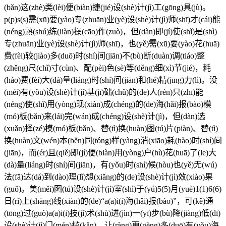
(bǎn)这(zhè)类(lèi)便(biàn)捷(jié)设(shè)计(jì)工(gōng)具(jù)。
p(p)s(s)需(xū)要(yào)专(zhuān)业(yè)设(shè)计(jì)师(shī)才(cái)能
(néng)熟(shú)练(liàn)操(cāo)作(zuò)，但(dàn)即(jí)使(shǐ)是(shì)
专(zhuān)业(yè)设(shè)计(jì)师(shī)，也(yě)需(xū)要(yào)花(huā)
费(fèi)较(jiào)多(duō)时(shí)间(jiān)不(bù)断(duàn)调(tiáo)整
(zhěng)尺(chǐ)寸(cùn)、配(pèi)色(sè)等(děng)细(xì)节(jié)，耗
(hào)费(fèi)大(dà)量(liáng)时(shí)间(jiān)和(hé)精(jīng)力(lì)。没
(méi)有(yǒu)设(shè)计(jì)基(jī)础(chǔ)的(de)人(rén)只(zhī)能
(néng)使(shǐ)用(yòng)现(xiàn)成(chéng)的(de)海(hǎi)报(bào)模
(mó)板(bǎn)来(lái)完(wán)成(chéng)设(shè)计(jì)，但(dàn)选
(xuǎn)择(zé)模(mó)板(bǎn)、替(tì)换(huàn)图(tú)片(piàn)、替(tì)
换(huàn)文(wén)本(běn)同(tóng)样(yàng)消(xiāo)耗(hào)时(shí)间
(jiān)，而(ér)且(qiě)即(jí)便(biàn)用(yòng)户(hù)花(huā)了(le)大
(dà)量(liáng)时(shí)间(jiān)，有(yǒu)时(shí)候(hòu)也(yě)无(wú)
法(fǎ)达(dá)到(dào)理(lǐ)想(xiǎng)的(de)设(shè)计(jì)效(xiào)果
(guǒ)。美(měi)图(tú)设(shè)计(jì)室(shì)于(yú)5(5)月(yuè)1(1)6(6)
日(rì)上(shàng)线(xiàn)的(de)“a(a)i(i)海(hǎi)报(bào)”，可(kě)通
(tōng)过(guò)a(a)i(i)技(jì)术(shù)进(jìn)一(yī)步(bù)降(jiàng)低(dī)
设(shè)计(jì)门(mén)槛(kǎn)，让(ràng)更(gèng)多(duō)有(yǒu)海