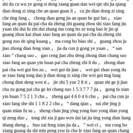
shi du cu wu ye gong si deng xiang guan dan wei qie shi jia qiang
dian dong zi xing che an quan guan li ， cu jin dian dong zi xing
che ting fang 、 chong dian geng jia an quan he gui fan 。 xiao
fang an quan da pai cha da zheng zhi guang zhou shi xiao fang jiu
yuan zhi dui fu zhi dui zhang ma cong bo ze tong bao le jin qi
guang zhou kai zhan xiao fang an quan da pai cha da zheng zhi
gong zuo de qing kuang 。 ma cong bo biao shi ， guang zhou ju
jiao zhong dian feng xian ， jia da cun ji gong ye yuan 、 “ san
xiao ” chang suo 、 gao ceng jian zhu deng zhong dian chang suo
xiao fang an quan yin huan pai cha zheng zhi li du ， zhong dian
pai cha wei gui fen zu 、 wei gui da jian 、 wei gui zhan yong du
se xiao fang tong dao ji dian dong zi xing che wei gui ting fang
chong dian deng wen ti 。 jie zhi 5 yue 2 8 ri ， quan shi ge ji jian
cha zu gong pai cha ge lei chang suo 1 5 3 7 7 7 jia ， gong fa xian
yin huan 7 5 2 1 3 chu ， zheng gai 4 6 0 4 6 chu ， pai cha cun ju
xiao fang she shi 1 1 8 2 2 chu 。 “ dang qian ， sui zhe jing ji
quan mian fu su ， sheng chan jing ying yong huo yong dian yong
qi zeng duo ， tong shi xia ji gao wen dai lai jia ting yong dian liang
shang sheng ， huo zai feng xian jia da 。 ” wei ci ， ma cong bo
xiang guang da shi min peng you fa chu le xiao fang an quan chang