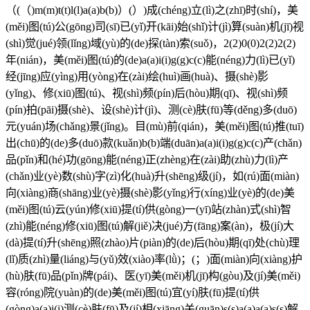
（(（)m(m)t(t)l(l)a(a)b(b)）(）)成(chéng)立(lì)之(zhī)时(shí)，美
(měi)图(tú)公(gōng)司(sī)已(yǐ)开(kāi)始(shǐ)计(jì)算(suàn)机(jī)视
(shì)觉(jué)领(lǐng)域(yù)的(de)探(tàn)索(suǒ)，2(2)0(0)2(2)2(2)
年(nián)，美(měi)图(tú)的(de)a(a)i(i)g(g)c(c)能(néng)力(lì)已(yǐ)
经(jīng)应(yìng)用(yòng)在(zài)绘(huì)画(huà)、摄(shè)影
(yǐng)、修(xiū)图(tú)、视(shì)频(pín)后(hòu)期(qī)、视(shì)频
(pín)拍(pāi)摄(shè)、设(shè)计(jì)、测(cè)肤(fū)等(děng)多(duō)
元(yuán)场(chǎng)景(jǐng)。目(mù)前(qián)，美(měi)图(tú)推(tuī)
出(chū)的(de)多(duō)款(kuǎn)b(b)端(duān)a(a)i(i)g(g)c(c)产(chǎn)
品(pǐn)和(hé)功(gōng)能(néng)正(zhèng)在(zài)助(zhù)力(lì)产
(chǎn)业(yè)数(shù)字(zì)化(huà)升(shēng)级(jí)，如(rú)面(miàn)
向(xiàng)商(shāng)业(yè)摄(shè)影(yǐng)行(xíng)业(yè)的(de)美
(měi)图(tú)云(yún)修(xiū)提(tí)供(gòng)一(yī)站(zhàn)式(shì)智
(zhì)能(néng)修(xiū)图(tú)解(jiě)决(jué)方(fāng)案(àn)，极(jí)大
(dà)提(tí)升(shēng)照(zhào)片(piàn)的(de)后(hòu)期(qī)处(chù)理
(lǐ)质(zhì)量(liáng)与(yǔ)效(xiào)率(lǜ)；(；)面(miàn)向(xiàng)护
(hù)肤(fū)品(pǐn)牌(pái)、医(yī)美(měi)机(jī)构(gòu)及(jí)美(měi)
容(róng)院(yuàn)的(de)美(měi)图(tú)宜(yí)肤(fū)提(tí)供
(gòng)a(a)i(i)测(cè)肤(fū)及(jí)相(xiāng)关(guān)s(s)a(a)a(a)s(s)解