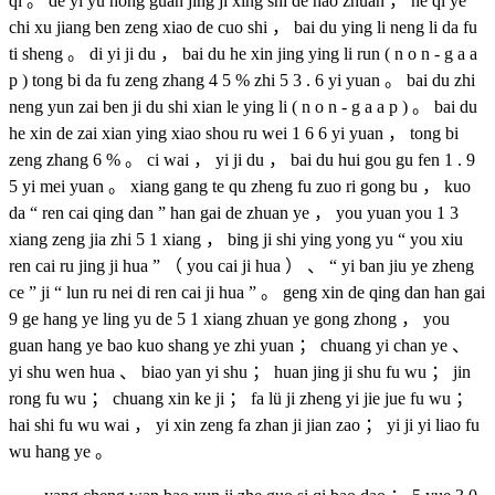
qi 。 de yi yu hong guan jing ji xing shi de hao zhuan ， he qi ye
chi xu jiang ben zeng xiao de cuo shi ， bai du ying li neng li da fu
ti sheng 。 di yi ji du ， bai du he xin jing ying li run ( n o n - g a a
p ) tong bi da fu zeng zhang 4 5 % zhi 5 3 . 6 yi yuan 。 bai du zhi
neng yun zai ben ji du shi xian le ying li ( n o n - g a a p ) 。 bai du
he xin de zai xian ying xiao shou ru wei 1 6 6 yi yuan ， tong bi
zeng zhang 6 % 。 ci wai ， yi ji du ， bai du hui gou gu fen 1 . 9
5 yi mei yuan 。 xiang gang te qu zheng fu zuo ri gong bu ， kuo
da “ ren cai qing dan ” han gai de zhuan ye ， you yuan you 1 3
xiang zeng jia zhi 5 1 xiang ， bing ji shi ying yong yu “ you xiu
ren cai ru jing ji hua ” （ you cai ji hua ） 、 “ yi ban jiu ye zheng
ce ” ji “ lun ru nei di ren cai ji hua ” 。 geng xin de qing dan han gai
9 ge hang ye ling yu de 5 1 xiang zhuan ye gong zhong ， you
guan hang ye bao kuo shang ye zhi yuan ； chuang yi chan ye 、
yi shu wen hua 、 biao yan yi shu ； huan jing ji shu fu wu ； jin
rong fu wu ； chuang xin ke ji ； fa lü ji zheng yi jie jue fu wu ；
hai shi fu wu wai ， yi xin zeng fa zhan ji jian zao ； yi ji yi liao fu
wu hang ye 。