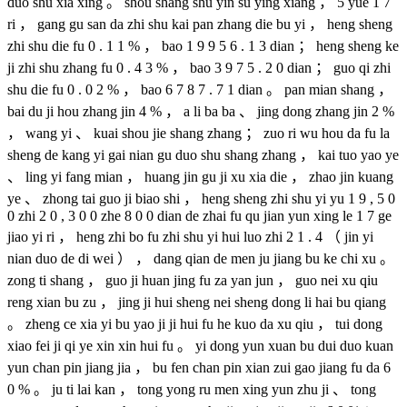
duo shu xia xing 。 shou shang shu yin su ying xiang ， 5 yue 1 7
ri ， gang gu san da zhi shu kai pan zhang die bu yi ， heng sheng
zhi shu die fu 0 . 1 1 % ， bao 1 9 9 5 6 . 1 3 dian ； heng sheng ke
ji zhi shu zhang fu 0 . 4 3 % ， bao 3 9 7 5 . 2 0 dian ； guo qi zhi
shu die fu 0 . 0 2 % ， bao 6 7 8 7 . 7 1 dian 。 pan mian shang ，
bai du ji hou zhang jin 4 % ， a li ba ba 、 jing dong zhang jin 2 %
， wang yi 、 kuai shou jie shang zhang ； zuo ri wu hou da fu la
sheng de kang yi gai nian gu duo shu shang zhang ， kai tuo yao ye
、 ling yi fang mian ， huang jin gu ji xu xia die ， zhao jin kuang
ye 、 zhong tai guo ji biao shi ， heng sheng zhi shu yi yu 1 9 , 5 0
0 zhi 2 0 , 3 0 0 zhe 8 0 0 dian de zhai fu qu jian yun xing le 1 7 ge
jiao yi ri ， heng zhi bo fu zhi shu yi hui luo zhi 2 1 . 4 （ jin yi
nian duo de di wei ） ， dang qian de men ju jiang bu ke chi xu 。
zong ti shang ， guo ji huan jing fu za yan jun ， guo nei xu qiu
reng xian bu zu ， jing ji hui sheng nei sheng dong li hai bu qiang
。 zheng ce xia yi bu yao ji ji hui fu he kuo da xu qiu ， tui dong
xiao fei ji qi ye xin xin hui fu 。 yi dong yun xuan bu dui duo kuan
yun chan pin jiang jia ， bu fen chan pin xian zui gao jiang fu da 6
0 % 。 ju ti lai kan ， tong yong ru men xing yun zhu ji 、 tong